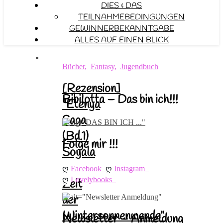
DIES & DAS
TEILNAHMEBEDINGUNGEN
GEWINNERBEKANNTGABE
ALLES AUF EINEN BLICK
Bücher
,
Fantasy
,
Jugendbuch
[Rezension]
Bibilotta – Das bin ich!!!
“Etenya
Saga
(Bd.1)
Folge mir !!!
Soyala
–
ღ 
ღ 
Facebook
Instagram
ღ 
Lovelybooks
Zeit
der
Wintersonnenwende”
Newsletter – Anmeldung