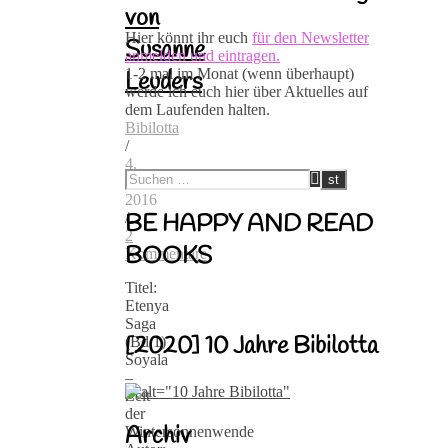
von
Hier könnt ihr euch
für den Newsletter
Susanne
anmelden und eintragen.
1-2 mal im Monat (wenn überhaupt)
Leuders
werde ich euch hier über Aktuelles auf
dem Laufenden halten.
Bibilotta
/
4.
März
2016
/
BE HAPPY AND READ
2
BOOKS
Kommentare
Titel:
Etenya
Saga
[2020] 10 Jahre Bibilotta
(Bd.1)
Soyala
–
Zeit
der
Archiv
Wintersonnenwende