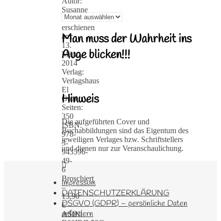
Autor:
Susanne
Archiv
Leuders
erschienen
Man muss der Wahrheit ins
am:
13.
Auge blicken!!!
März
2014
Verlag:
Verlagshaus
El
Hinweis
Gato
Seiten:
350
Die aufgeführten Cover und
ISBN:
Buchabbildungen sind das Eigentum des
978-
jeweiligen Verlages bzw. Schriftstellers
3-
und dienen nur zur Veranschaulichung.
943596-
49-
6
Broschiert
Impressum
–
DATENSCHUTZERKLÄRUNG
13,90
DSGVO (GDPR) – persönliche Daten
€
anfordern
ASIN: