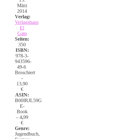
März
2014
Verlag:
Verlagshaus
El
Gato
Seiten:
350
ISBN:
978-3-
943596-
49-6
Broschiert
–
13,90
€
ASIN:
B00IRJL59G
E-
Book
– 4
,
99
€
Genre:
Jugendbuch,