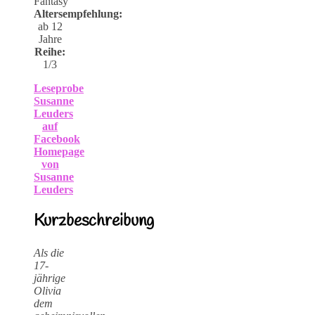
Fantasy
Altersempfehlung:
ab 12
Jahre
Reihe:
1/3
Leseprobe
Susanne
Leuders
auf
Facebook
Homepage
von
Susanne
Leuders
Kurzbeschreibung
Als die
17-
jährige
Olivia
dem