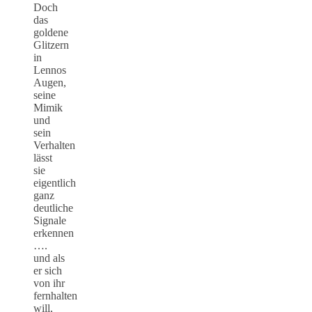
Doch
das
goldene
Glitzern
in
Lennos
Augen,
seine
Mimik
und
sein
Verhalten
lässt
sie
eigentlich
ganz
deutliche
Signale
erkennen
….
und als
er sich
von ihr
fernhalten
will,