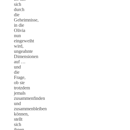
sich
durch
die
Geheimnisse,
in die
Olivia
nun
eingeweiht
wird,
ungeahnte
Dimensionen
auf …
und
die
Frage,
ob sie
trotzdem
jemals
zusammenfinden
und
zusammenbleiben
können,
stellt
sich
ihnen