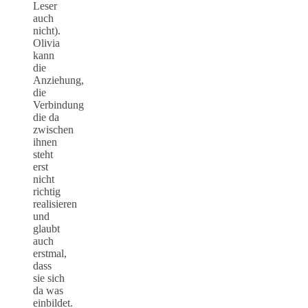
Leser
auch
nicht).
Olivia
kann
die
Anziehung,
die
Verbindung
die da
zwischen
ihnen
steht
erst
nicht
richtig
realisieren
und
glaubt
auch
erstmal,
dass
sie sich
da was
einbildet.