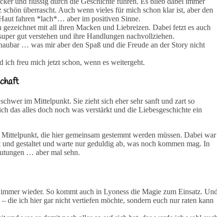
ocker und flüssig durch die Geschichte führen. Es blieb dabei immer
chön überrascht. Auch wenn vieles für mich schon klar ist, aber den
 Haut fahren *lach*… aber im positiven Sinne.
h gezeichnet mit all ihren Macken und Liebreizen. Dabei fetzt es auch
t super gut verstehen und ihre Handlungen nachvollziehen.
haubar … was mir aber den Spaß und die Freude an der Story nicht
d ich freu mich jetzt schon, wenn es weitergeht.
schaft
schwer im Mittelpunkt. Sie zieht sich eher sehr sanft und zart so
ich das alles doch noch was verstärkt und die Liebesgeschichte ein
 im Mittelpunkt, die hier gemeinsam gestemmt werden müssen. Dabei war
elt und gestaltet und warte nur geduldig ab, was noch kommen mag. In
mutungen … aber mal sehn.
 ja immer wieder. So kommt auch in Lyoness die Magie zum Einsatz. Un
– die ich hier gar nicht vertiefen möchte, sondern euch nur raten kann