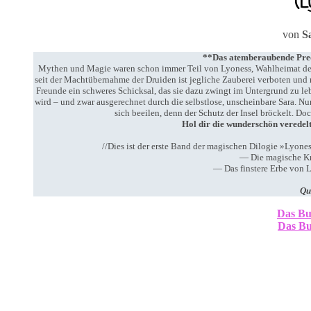
(L
von
S
**Das atemberaubende Prequ
Mythen und Magie waren schon immer Teil von Lyoness, Wahlheimat der
seit der Machtübernahme der Druiden ist jegliche Zauberei verboten und n
Freunde ein schweres Schicksal, das sie dazu zwingt im Untergrund zu l
wird – und zwar ausgerechnet durch die selbstlose, unscheinbare Sara. Nun 
sich beeilen, denn der Schutz der Insel bröckelt. Do
Hol dir die wunderschön veredel
//Dies ist der erste Band der magischen Dilogie »Lyone
— Die magische Kr
— Das finstere Erbe von 
Qu
Das Bu
Das Bu