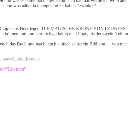
 und was es damit noch alles so auf sich hat, das werde ich wohl auc
nen schon was näher kennengelernt zu haben *zwinker*
ness-Dilogie ans Herz legen. DIE MAGISCHE KRONE VON LYONESS
ßen können und nun harre ich geduldig der Dinge, bis der zweite Teil im
 euch das Buch und macht euch einfach selbst ein Bild von … von mir
antasy
Sandra Regnier