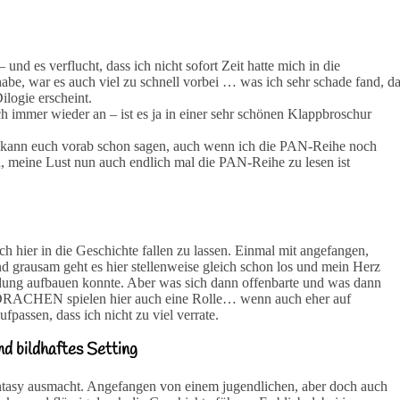
nd es verflucht, dass ich nicht sofort Zeit hatte mich in die
 habe, war es auch viel zu schnell vorbei … was ich sehr schade fand, d
ilogie erscheint.
 immer wieder an – ist es ja in einer sehr schönen Klappbroschur
h kann euch vorab schon sagen, auch wenn ich die PAN-Reihe noch
ch, meine Lust nun auch endlich mal die PAN-Reihe zu lesen ist
ch hier in die Geschichte fallen zu lassen. Einmal mit angefangen,
und grausam geht es hier stellenweise gleich schon los und mein Herz
ndung aufbauen konnte. Aber was sich dann offenbarte und was dann
d DRACHEN spielen hier auch eine Rolle… wenn auch eher auf
passen, dass ich nicht zu viel verrate.
nd bildhaftes Setting
mantasy ausmacht. Angefangen von einem jugendlichen, aber doch auch