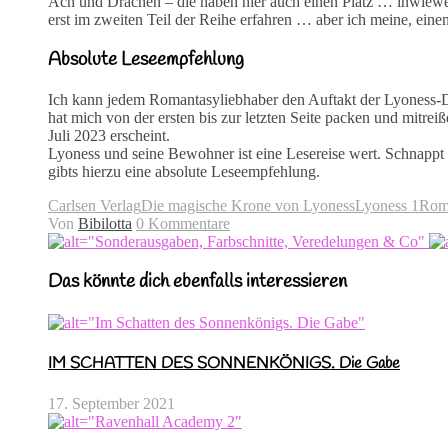
Ach und Drachen – die haben hier auch einen Platz … inwieweit
erst im zweiten Teil der Reihe erfahren … aber ich meine, ei
Absolute Leseempfehlung
Ich kann jedem Romantasyliebhaber den Auftakt der Lyo
hat mich von der ersten bis zur letzten Seite packen und mitrei
Juli 2023 erscheint.
Lyoness und seine Bewohner ist eine Lesereise wert. Schnappt
gibts hierzu eine absolute Leseempfehlung.
Carlsen Verlag
Die magische Krone von Lyoness
Lyoness 1
Rom
Von
Bibilotta
0 Kommentare
Das könnte dich ebenfalls interessieren
IM SCHATTEN DES SONNENKÖNIGS. Die Gabe
17. September 2021