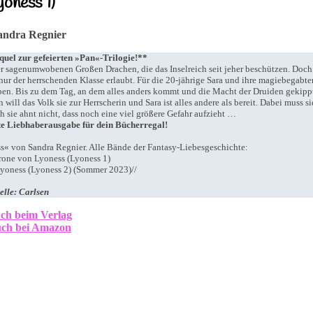
yoness 1)
andra Regnier
el zur gefeierten »Pan«-Trilogie!**
 sagenumwobenen Großen Drachen, die das Inselreich seit jeher beschützen. Doch
ur der herrschenden Klasse erlaubt. Für die 20-jährige Sara und ihre magiebegabte
eben. Bis zu dem Tag, an dem alles anders kommt und die Macht der Druiden gekipp
will das Volk sie zur Herrscherin und Sara ist alles andere als bereit. Dabei muss si
ch sie ahnt nicht, dass noch eine viel größere Gefahr aufzieht …
te Liebhaberausgabe für dein Bücherregal!
ss« von Sandra Regnier. Alle Bände der Fantasy-Liebesgeschichte:
one von Lyoness (Lyoness 1)
Lyoness (Lyoness 2) (Sommer 2023)//
elle: Carlsen
ch beim Verlag
ch bei Amazon