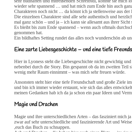
sehr bildhaften und mitreißenden Schreibstil, konnte sie mich l
wieder sehr spannend … und hat mich zum Ende hin auch ganz s
Charakteren noch nicht … da könnt ich ja stellenweise aus der
Die einzelnen Charaktere sind alle sehr authentisch und herzlic
mal ganz schön – und ja – ich kann sie allesamt aus ihrer Sich
Es bleibt bis zum Ende spannend – wenn auch oftmals durchsc
genommen hat.
Ein bildhaftes Setting rundet das alles noch wunderschön ab un
Eine zarte Liebesgeschichte – und eine tiefe Freund
Hier in Lyoness steht die Liebesgeschichte nicht gewichtig und 
nebenbei durch die Story. Bin gespannt ob da im zweiten Teil s
wenig mehr Raum einnimmt – was mich sehr freuen würde.
Ansonsten steht hier eine tiefe Freundschaft und große Ziele
und bin ich immer wieder erstaunt, wie sich das alles entwick
meinen Gedanken hab ich da ja schon ein paar Ideen und Ver
Magie und Drachen
Magie und ihre unterschiedlichen Arten – das fasziniert mich
zwar auf sehr unterschiedliche und faszinierende Art und Weise 
,euch das Buch zu schnappen.