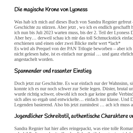
Die magische Krone von Lyoness
Was hab ich mich auf dieses Buch von Sandra Regnier gefreut – u
Geschichte zu stürzen. Aber jetzt , wo ich es endlich geschafft
ich nun bis Juli 2023 warten muss, bis der 2. Teil der Lyoness D
Aber hey… derweil schau ich mir das toll Schmuckstück einfach
erschienen und einen oder zwei Blicke mehr wert *lach*
Es wird als Prequel von der PAN Trilogie beworben – aber ic
nicht gelesen habe, ist es einfach nur genial … und ganz ehrli
angestachelt worden.
Spannender und rasanter Einstieg
Doch jetzt zur Geschichte. Es war einfach nur der Wahnsinn, si
konnte ich es nur noch schwer zur Seite legen. Düster, brutal 
wurde richtig schwer, obwohl ich noch gar keine große Verbi
sich alles so ergab und entwickelte… einfach nur klasse. Un
Legenden basierend. Also bis jetzt zumindest … ach ich muss auf
Jugendlicher Schreibstil, authentische Charaktere u
Sandra Regnier hat hier alles reingepackt, was eine tolle Ro