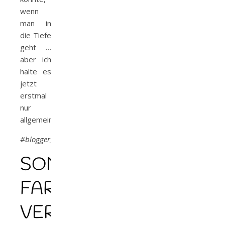
wenn
man in
die Tiefe
geht …
aber ich
halte es
jetzt
erstmal
nur
allgemein.
#blogger_innensonntag
SONDERAUSGABEN,
FARBSCHNITTE,
VEREDELUNGEN