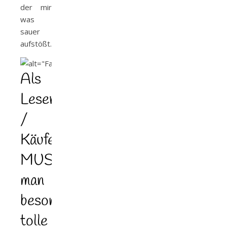
der mir
was
sauer
aufstößt…
Als
Leser
/
Käufer
MUSS
man
besonders
tolle