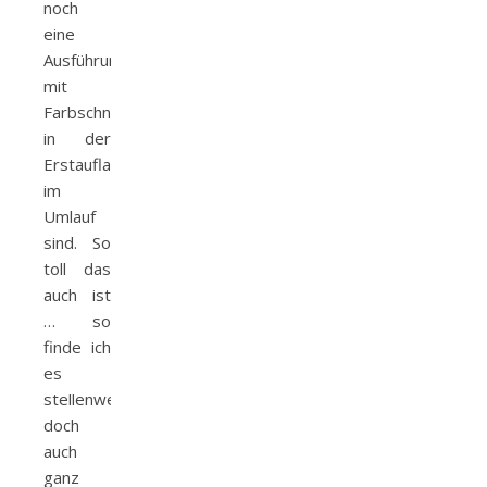
noch
eine
Ausführung
mit
Farbschnitt
in der
Erstauflage
im
Umlauf
sind. So
toll das
auch ist
… so
finde ich
es
stellenweise
doch
auch
ganz