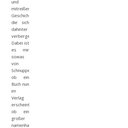
und
mitreißenden
Geschichten,
die sich
dahinter
verbergen.
Dabei ist
es mir
sowas
von
Schnuppe
ob ein
Buch nun
im
Verlag
erscheint,
ob ein
großer
namenhafter