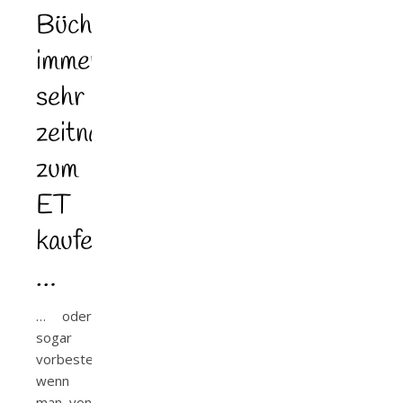
Bücher
immer
sehr
zeitnah
zum
ET
kaufen
…
… oder
sogar
vorbestellen,
wenn
man von