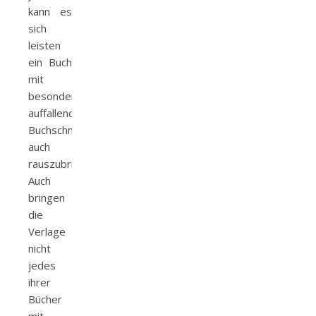
kann es
sich
leisten
ein Buch
mit
besonders
auffallendem
Buchschnitt
auch
rauszubringen.
Auch
bringen
die
Verlage
nicht
jedes
ihrer
Bücher
mit