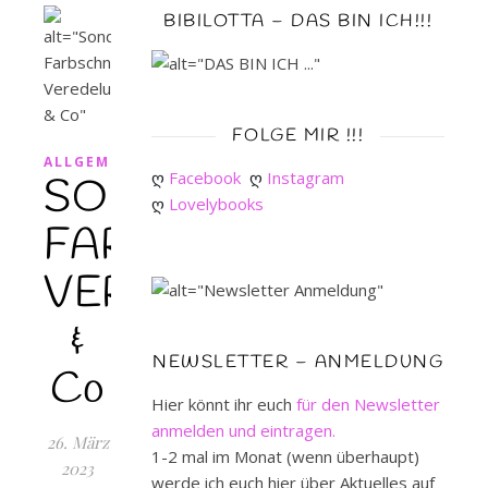
BIBILOTTA – DAS BIN ICH!!!
FOLGE MIR !!!
ALLGEMEIN
ღ 
Facebook
ღ 
Instagram
SONDERAUSGABEN
ღ 
Lovelybooks
FARBSCHNITTE,
VEREDELUNGEN
&
NEWSLETTER – ANMELDUNG
Co
Hier könnt ihr euch
für den Newsletter
anmelden und eintragen.
26. März
1-2 mal im Monat (wenn überhaupt)
2023
werde ich euch hier über Aktuelles auf