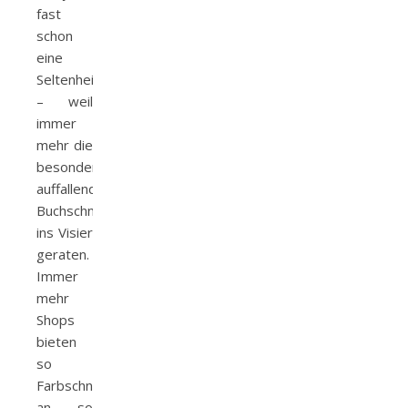
fast
schon
eine
Seltenheit
– weil
immer
mehr die
besonders
auffallenden
Buchschnitte
ins Visier
geraten.
Immer
mehr
Shops
bieten
so
Farbschnittdrucke
an – so