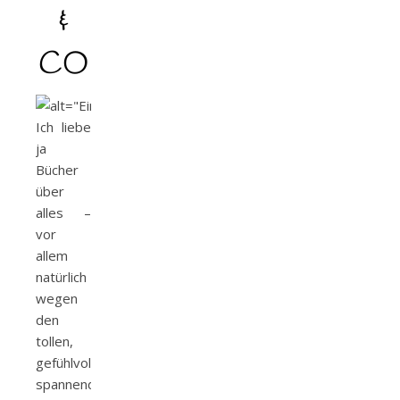
&
CO
Ich liebe
ja
Bücher
über
alles –
vor
allem
natürlich
wegen
den
tollen,
gefühlvollen,
spannenden