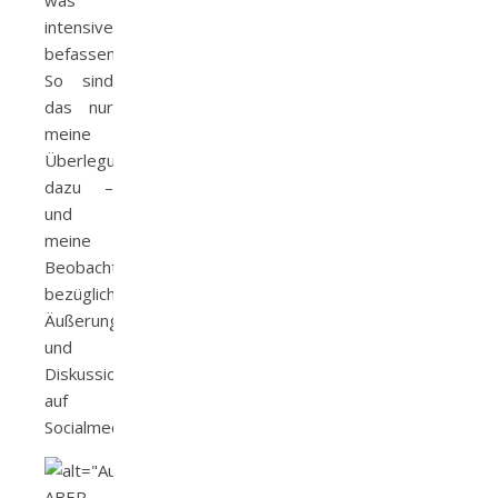
intensiver
befassen.
So sind
das nur
meine
Überlegungen
dazu –
und
meine
Beobachtungen,
bezüglich
Äußerungen
und
Diskussionen
auf
Socialmedia.
ABER