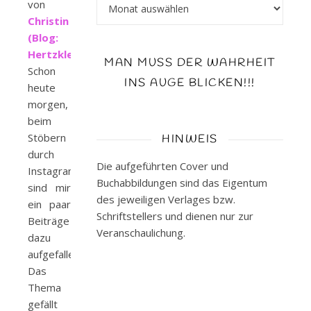
Archiv
von
Christin
(Blog:
Hertzklecks)
.
MAN MUSS DER WAHRHEIT
Schon
INS AUGE BLICKEN!!!
heute
morgen,
beim
Stöbern
HINWEIS
durch
Die aufgeführten Cover und
Instagram
Buchabbildungen sind das Eigentum
sind mir
des jeweiligen Verlages bzw.
ein paar
Schriftstellers und dienen nur zur
Beiträge
Veranschaulichung.
dazu
aufgefallen.
Das
Thema
gefällt