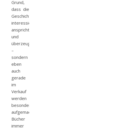
Grund,
dass die
Geschichte
interessiert,
anspricht
und
überzeugt
–
sondern
eben
auch
gerade
im
Verkauf
werden
besonders
aufgemachte
Bücher
immer