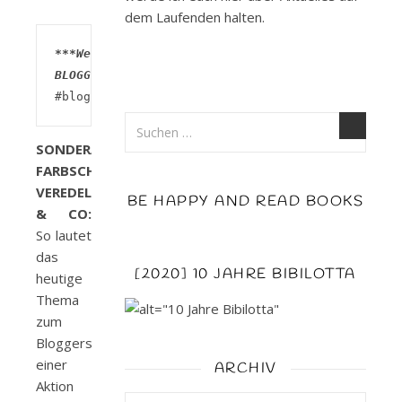
dem Laufenden halten.
***Werbung***

BLOGGERSONNTAG
#blogger_innensonntag 
SONDERAUSGABEN,
FARBSCHNITTE,
VEREDELUNGEN
BE HAPPY AND READ BOOKS
& CO:
So lautet
das
[2020] 10 JAHRE BIBILOTTA
heutige
Thema
zum
Bloggersonntag
einer
ARCHIV
Aktion