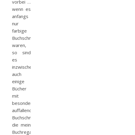
vorbei …
wenn es
anfangs
nur
farbige
Buchschnitte
waren,
so sind
es
inzwischen
auch
einige
Bücher
mit
besonders
auffallenden
Buchschnitten,
die mein
Buchregal