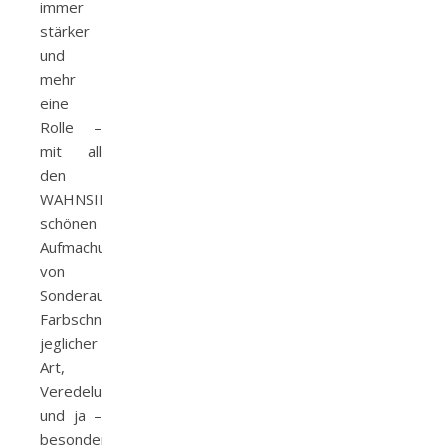
immer
stärker
und
mehr
eine
Rolle –
mit all
den
WAHNSINNIG
schönen
Aufmachungen
von
Sonderausgaben,
Farbschnitten
jeglicher
Art,
Veredelungen
und ja –
besonders