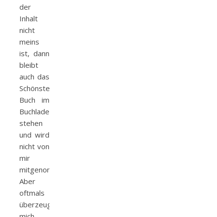
der
Inhalt
nicht
meins
ist, dann
bleibt
auch das
Schönste
Buch im
Buchladen
stehen
und wird
nicht von
mir
mitgenommen.
Aber
oftmals
überzeugt
mich