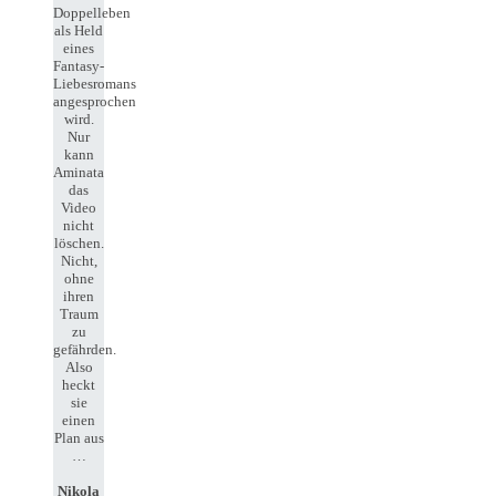
Doppelleben
als Held
eines
Fantasy-
Liebesromans
angesprochen
wird.
Nur
kann
Aminata
das
Video
nicht
löschen.
Nicht,
ohne
ihren
Traum
zu
gefährden.
Also
heckt
sie
einen
Plan aus
…
Nikola