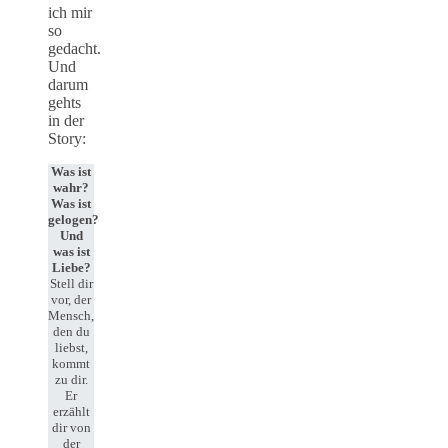
ich mir
so
gedacht.
Und
darum
gehts
in der
Story:
Was ist
wahr?
Was ist
gelogen?
Und
was ist
Liebe?
Stell dir
vor, der
Mensch,
den du
liebst,
kommt
zu dir.
Er
erzählt
dir von
der