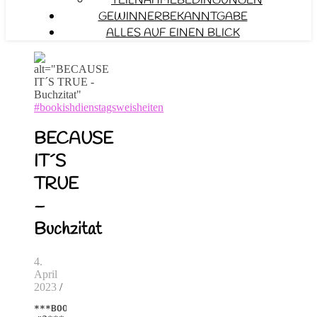
TEILNAHMEBEDINGUNGEN
GEWINNERBEKANNTGABE
ALLES AUF EINEN BLICK
#bookishdienstagsweisheiten
BECAUSE
IT´S
TRUE
–
Buchzitat
4.
April
2023
/
***BOOKISHDIENSTAGSWEISHEITEN 