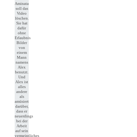
Aminata
soll das
Video
löschen.
Sie hat
dafür
ohne
Erlaubnis
Bilder
von
einem
Mann
namens
Alex
benutzt.
Und
Alex ist
alles
andere
als
amüsiert
darüber,
dass er
neuerdings
bei der
Arbeit
auf sein
vermeintliches