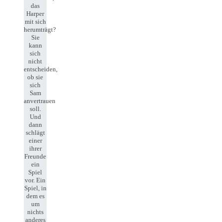
das
Harper
mit sich
herumträgt?
Sie
kann
sich
nicht
entscheiden,
ob sie
sich
Sam
anvertrauen
soll.
Und
dann
schlägt
einer
ihrer
Freunde
ein
Spiel
vor. Ein
Spiel, in
dem es
um
nichts
anderes