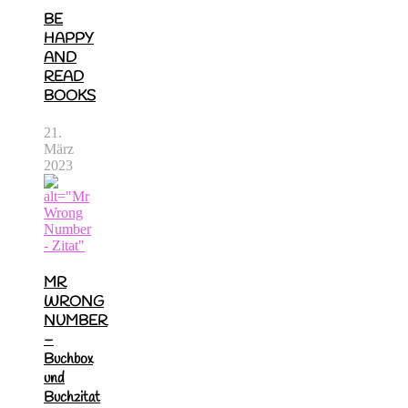
BE
HAPPY
AND
READ
BOOKS
21.
März
2023
MR
WRONG
NUMBER
–
Buchbox
und
Buchzitat