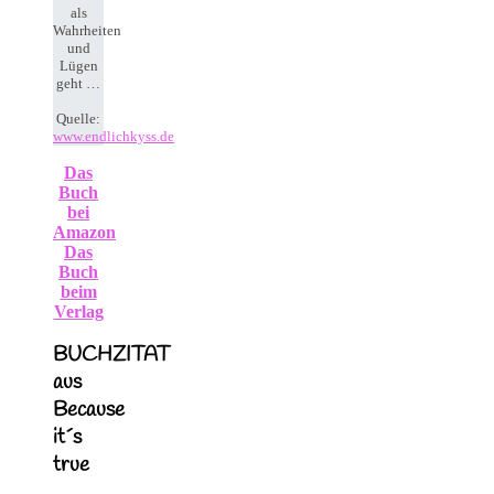
als
Wahrheiten
und
Lügen
geht …
Quelle:
www.endlichkyss.de
Das
Buch
bei
Amazon
Das
Buch
beim
Verlag
BUCHZITAT
aus
Because
it´s
true