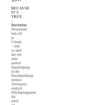
#3***
BECAUSE
IT`S
TRUE
–
Buchzitat
:
Momentan
hab ich
ja
Urlaub
– und
so sind
der ein
oder
andere
Spaziergang
in die
Buchhandlung
meines
Vertrauens
einfach
Pflichtprogramm
für
mich.