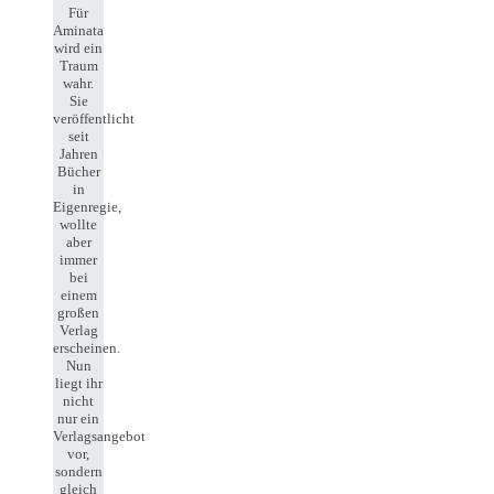
Für
Aminata
wird ein
Traum
wahr.
Sie
veröffentlicht
seit
Jahren
Bücher
in
Eigenregie,
wollte
aber
immer
bei
einem
großen
Verlag
erscheinen.
Nun
liegt ihr
nicht
nur ein
Verlagsangebot
vor,
sondern
gleich