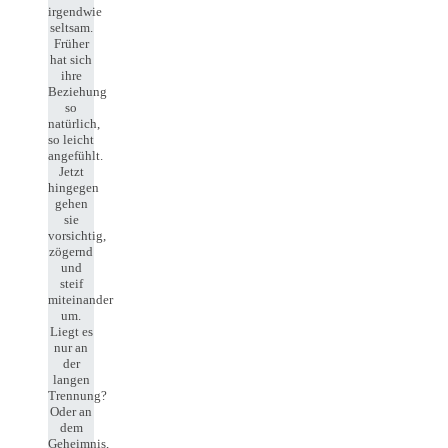
irgendwie
seltsam.
Früher
hat sich
ihre
Beziehung
so
natürlich,
so leicht
angefühlt.
Jetzt
hingegen
gehen
sie
vorsichtig,
zögernd
und
steif
miteinander
um.
Liegt es
nur an
der
langen
Trennung?
Oder an
dem
Geheimnis,