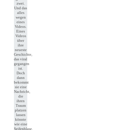
zwei.
Und das
alles
wegen
eines
Videos.
Eines
Videos
über
ihre
neueste
Geschichte,
das viral
gegangen
ist.
Doch
dann
bekommt
sie eine
Nachricht,
die
ihren
Traum
platzen
lassen
könnte
wie eine
Seifenblase.