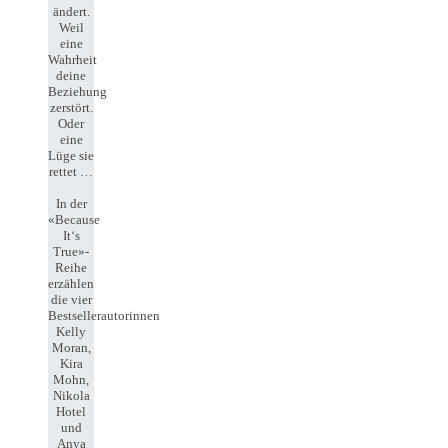
ändert.
Weil
eine
Wahrheit
deine
Beziehung
zerstört.
Oder
eine
Lüge sie
rettet …
In der
«Because
It‘s
True»-
Reihe
erzählen
die vier
Bestsellerautorinnen
Kelly
Moran,
Kira
Mohn,
Nikola
Hotel
und
Anya