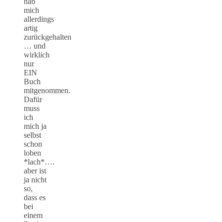
hab
mich
allerdings
artig
zurückgehalten
… und
wirklich
nur
EIN
Buch
mitgenommen.
Dafür
muss
ich
mich ja
selbst
schon
loben
*lach*….
aber ist
ja nicht
so,
dass es
bei
einem