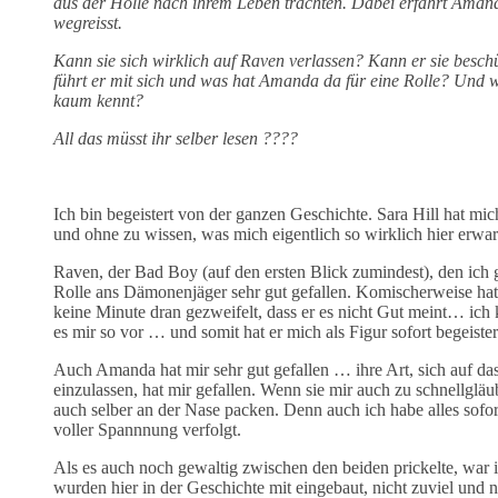
aus der Hölle nach ihrem Leben trachten. Dabei erfährt Amand
wegreisst.
Kann sie sich wirklich auf Raven verlassen? Kann er sie besch
führt er mit sich und was hat Amanda da für eine Rolle? Und w
kaum kennt?
All das müsst ihr selber lesen ????
Ich bin begeistert von der ganzen Geschichte. Sara Hill hat mi
und ohne zu wissen, was mich eigentlich so wirklich hier erw
Raven, der Bad Boy (auf den ersten Blick zumindest), den ich gl
Rolle ans Dämonenjäger sehr gut gefallen. Komischerweise hatt
keine Minute dran gezweifelt, dass er es nicht Gut meint… ic
es mir so vor … und somit hat er mich als Figur sofort begeiste
Auch Amanda hat mir sehr gut gefallen … ihre Art, sich auf d
einzulassen, hat mir gefallen. Wenn sie mir auch zu schnellgl
auch selber an der Nase packen. Denn auch ich habe alles sof
voller Spannnung verfolgt.
Als es auch noch gewaltig zwischen den beiden prickelte, war i
wurden hier in der Geschichte mit eingebaut, nicht zuviel und n