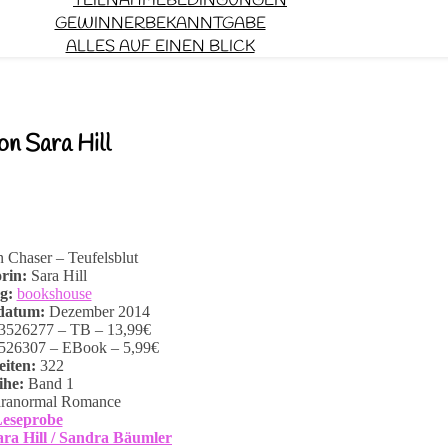
TEILNAHMEBEDINGUNGEN
GEWINNERBEKANNTGABE
ALLES AUF EINEN BLICK
on Sara Hill
Chaser – Teufelsblut
rin:
Sara Hill
ag:
bookshouse
datum:
Dezember 2014
3526277 – TB – 13,99€
26307 – EBook – 5,99€
eiten:
322
ihe:
Band 1
ranormal Romance
eseprobe
ra Hill / Sandra Bäumler