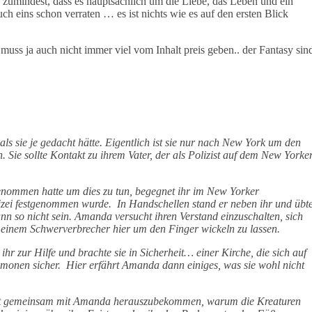
 zumindest, dass es hauptsächlich um die Liebe, das Leben und ein
 eins schon verraten … es ist nichts wie es auf den ersten Blick
 muss ja auch nicht immer viel vom Inhalt preis geben.. der Fantasy sin
s sie je gedacht hätte. Eigentlich ist sie nur nach New York um den
. Sie sollte Kontakt zu ihrem Vater, der als Polizist auf dem New Yorke
ommen hatte um dies zu tun, begegnet ihr im New Yorker
lizei festgenommen wurde. In Handschellen stand er neben ihr und übt
nn so nicht sein. Amanda versucht ihren Verstand einzuschalten, sich
n einem Schwerverbrecher hier um den Finger wickeln zu lassen.
r zur Hilfe und brachte sie in Sicherheit… einer Kirche, die sich auf
monen sicher. Hier erfährt Amanda dann einiges, was sie wohl nicht
sucht gemeinsam mit Amanda herauszubekommen, warum die Kreaturen