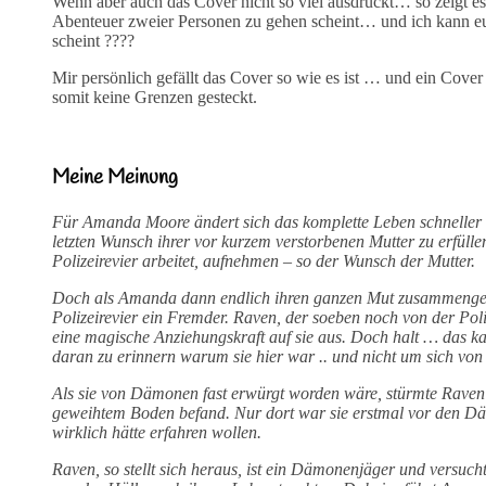
Wenn aber auch das Cover nicht so viel ausdrückt… so zeigt es
Abenteuer zweier Personen zu gehen scheint… und ich kann euch
scheint ????
Mir persönlich gefällt das Cover so wie es ist … und ein Cover
somit keine Grenzen gesteckt.
Meine Meinung
Für Amanda Moore ändert sich das komplette Leben schneller al
letzten Wunsch ihrer vor kurzem verstorbenen Mutter zu erfüllen
Polizeirevier arbeitet, aufnehmen – so der Wunsch der Mutter.
Doch als Amanda dann endlich ihren ganzen Mut zusammengen
Polizeirevier ein Fremder. Raven, der soeben noch von der Po
eine magische Anziehungskraft auf sie aus. Doch halt … das ka
daran zu erinnern warum sie hier war .. und nicht um sich vo
Als sie von Dämonen fast erwürgt worden wäre, stürmte Raven ih
geweihtem Boden befand. Nur dort war sie erstmal vor den Dä
wirklich hätte erfahren wollen.
Raven, so stellt sich heraus, ist ein Dämonenjäger und ver