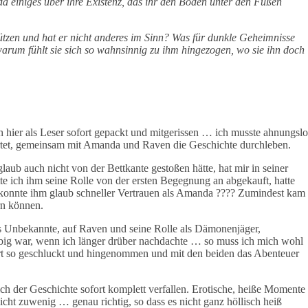
a einiges über ihre Existenz, das ihr den Boden unter den Füßen
ützen und hat er nicht anderes im Sinn? Was für dunkle Geheimnisse
arum fühlt sie sich so wahnsinnig zu ihm hingezogen, wo sie ihn doch
ch hier als Leser sofort gepackt und mitgerissen … ich musste ahnungslo
artet, gemeinsam mit Amanda und Raven die Geschichte durchleben.
aub auch nicht von der Bettkante gestoßen hätte, hat mir in seiner
e ich ihm seine Rolle von der ersten Begegnung an abgekauft, hatte
h konnte ihm glaub schneller Vertrauen als Amanda ???? Zumindest kam
rn können.
as Unbekannte, auf Raven und seine Rolle als Dämonenjäger,
äubig war, wenn ich länger drüber nachdachte … so muss ich mich wohl
ort so geschluckt und hingenommen und mit den beiden das Abenteuer
ch der Geschichte sofort komplett verfallen. Erotische, heiße Momente
icht zuwenig … genau richtig, so dass es nicht ganz höllisch heiß