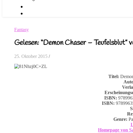
Fantasy
Gelesen: “Demon Chaser – Teufelsblut” v
25. Oktober 2015
/
Titel:
Demon 
Auto
Verl
Erscheinungs
ISBN:
978996
ISBN:
97899635
S
Re
Genre:
Pa
L
Homepage von Sa