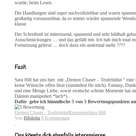
wurde, beim Lesen.
Die Handlungen sind super nachvollziehbar und waren spannen
großartig vorraussehbar, da es immer wieder spannende Wendung
klasse.
Der Schreibstil ist mitreissend, spannend und sehr bildhaft geh
Ausschmückungen … und das gefällt mir. Ich hab mich total m
Fortsetzung gefreut … doch dazu ein andermal mehr ????
Fazit
Sara Hill hat uns hier mit „Demon Chaser – Teufelsblut “ eine
keine Wünsche offen lässt (zumindest für mich). Fantasy, Dun
und eine Menge Liebe, sowie erotische schöne Momente hat sie un
Dämon manipuliert *lach*).
Dafür gebe ich himmlische 5 von 5 Bewertungspunkten und
Demon Chaser - Teufelsblut
Rezension
Sara Hill
Von
Bibilotta
0 Kommentare
Das könnte dich ebenfalls interessieren