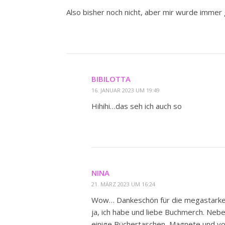
Also bisher noch nicht, aber mir wurde immer 
BIBILOTTA
16. JANUAR 2023 UM 19:49
Hihihi…das seh ich auch so
NINA
21. MÄRZ 2023 UM 16:24
Wow… Dankeschön für die megastark
ja, ich habe und liebe Buchmerch. Neb
einige Büchertaschen, Magnete und vo