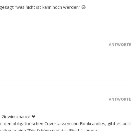
gesagt “was nicht ist kann noch werden” 😛
ANTWORT
ANTWORT
e Gewinnchance ❤
en den obligatorischen Covertassen und Bookcandles, gibt es auc
rallem meine “Die Schöne und das Biest ” Lampe.