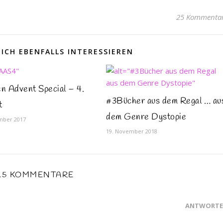
25 Kommenta
ICH EBENFALLS INTERESSIEREN
n Advent Special – 4.
#3Bücher aus dem Regal … au
t
dem Genre Dystopie
mber 2017
19. November 2018
25 KOMMENTARE
ANTWORT