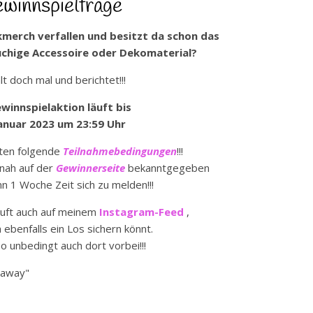
winnspielfrage
kmerch verfallen und besitzt da schon das
uchige Accessoire oder Dekomaterial?
lt doch mal und berichtet!!!
winnspielaktion läuft bis
Januar 2023 um 23:59 Uhr
ten folgende
Teilnahmebedingungen
!!!
tnah auf der
Gewinnerseite
bekanntgegeben
n 1 Woche Zeit sich zu melden!!!
äuft auch auf meinem
Instagram-Feed
,
 ebenfalls ein Los sichern könnt.
so unbedingt auch dort vorbei!!!