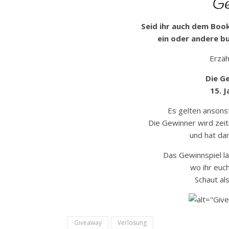
Ge
Seid ihr auch dem Boo
ein oder andere b
Erzäh
Die Ge
15. 
Es gelten ansons
Die Gewinner wird zei
und hat dan
Das Gewinnspiel l
wo ihr euch
Schaut al
Giveaway
Verlosung