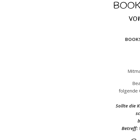
BOOKI
vo
BOOKS
Mitma
Bea
folgende 
Sollte die
sc
b
Betreff: