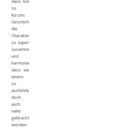
dass bei
so
kurzen
Geschichten
die
Charaktere
so super
zusammenpassen
und
harmonieren,
dass sie
einem
so
ausführlich
doch
auch
nahe
gebracht
werden