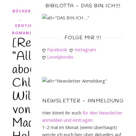
BIBILOTTA – DAS BIN ICH!!!
BÜCHER
,
EROTIK
ROMANCE
FOLGE MIR !!!
[Rezension]
ღ 
Facebook
ღ 
Instagram
“All
ღ 
Lovelybooks
about
Chloé.
Wildblumenküsse”
NEWSLETTER – ANMELDUNG
von
Hier könnt ihr euch
für den Newsletter
Maddie
anmelden und eintragen.
1-2 mal im Monat (wenn überhaupt)
werde ich euch hier über Aktuelles auf