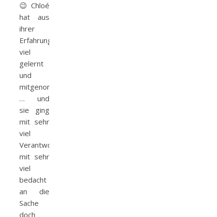
😉 Chloé
hat aus
ihrer
Erfahrung
viel
gelernt
und
mitgenommen
… und
sie ging
mit sehr
viel
Verantwortungsbewusstsein,
mit sehr
viel
bedacht
an die
Sache
doch