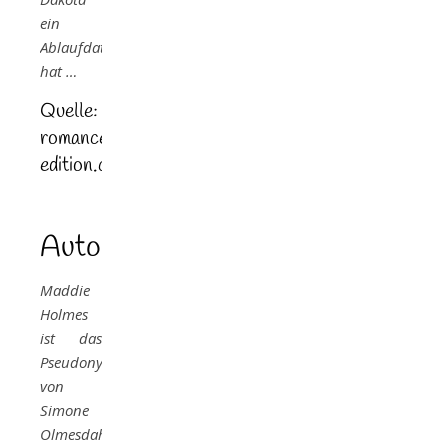
ein
Ablaufdatum
hat …
Quelle:
romance-
edition.com
Autorin
Maddie
Holmes
ist das
Pseudonym
von
Simone
Olmesdahl,