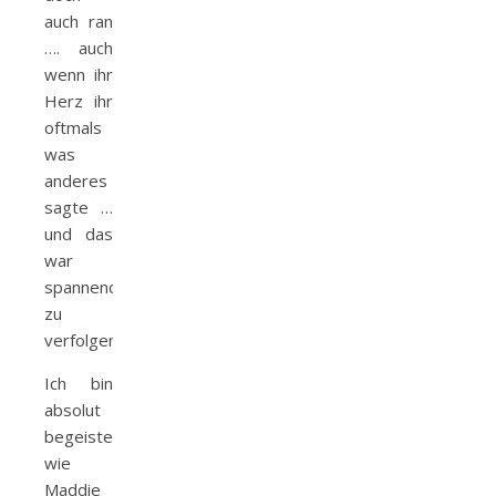
auch ran
…. auch
wenn ihr
Herz ihr
oftmals
was
anderes
sagte …
und das
war
spannend
zu
verfolgen.
Ich bin
absolut
begeistert,
wie
Maddie