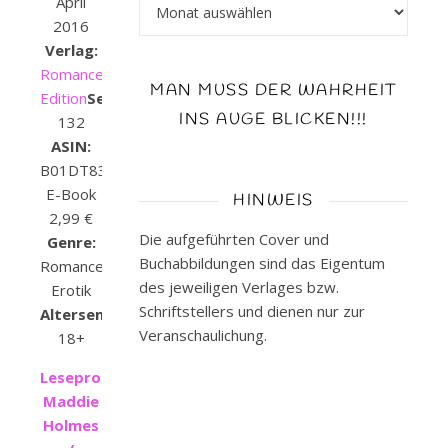
Archiv
April
2016
Verlag:
Romance
MAN MUSS DER WAHRHEIT
Edition
Seiten:
INS AUGE BLICKEN!!!
132
ASIN:
B01DT83Z10
E-Book
HINWEIS
2,99 €
Die aufgeführten Cover und
Genre:
Buchabbildungen sind das Eigentum
Romance,
des jeweiligen Verlages bzw.
Erotik
Schriftstellers und dienen nur zur
Altersempfehlung:
Veranschaulichung.
18+
Leseprobe
Maddie
Holmes