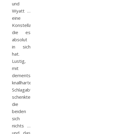
und
Wyatt …
eine
Konstellation,
die es
absolut
in sich
hat.
Lustig,
mit
dementsprechend
knallhartem
Schlagabtausch
schenkten
die
beiden
sich
nichts …
und das