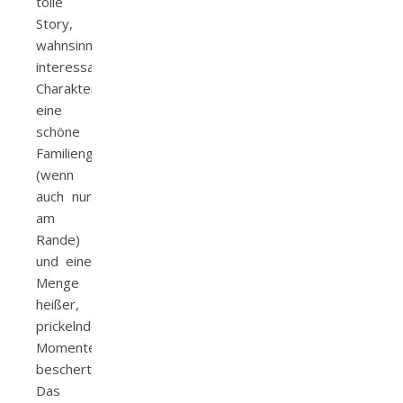
tolle
Story,
wahnsinnig
interessante
Charaktere,
eine
schöne
Familiengeschichte
(wenn
auch nur
am
Rande)
und eine
Menge
heißer,
prickelnde
Momente
beschert.
Das