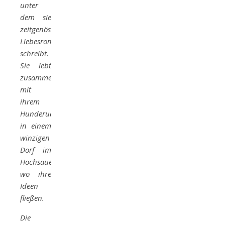
unter
dem sie
zeitgenössische
Liebesromane
schreibt.
Sie lebt
zusammen
mit
ihrem
Hunderudel
in einem
winzigen
Dorf im
Hochsauerland,
wo ihre
Ideen
fließen.
Die