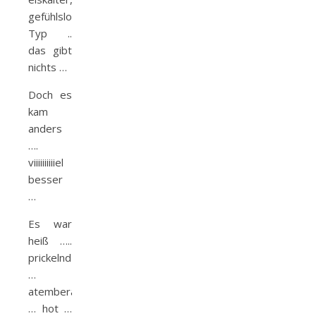
gefühlsloser
Typ ..
das gibt
nichts …
Doch es
kam
anders
….
viiiiiiiiiiel
besser
…
Es war
heiß …..
prickelnd
…
atemberaubend
… hot …