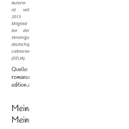
Autorin
ist seit
2013
Mitglied
bei der
Vereinigung
deutschsprachiger
Liebesromanautoren
(DELIA).
Quelle:
romance-
edition.com
Meine
Meinung