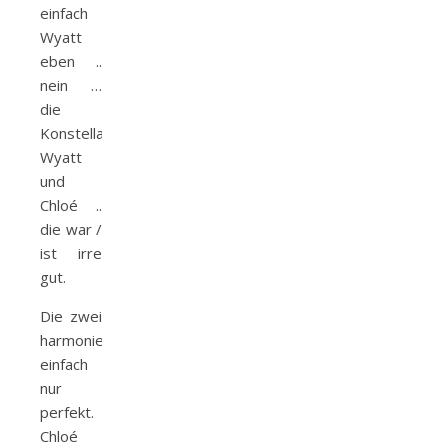
einfach
Wyatt
eben ..
nein …
die
Konstellation
Wyatt
und
Chloé ..
die war /
ist irre
gut.
Die zwei
harmonieren
einfach
nur
perfekt.
Chloé