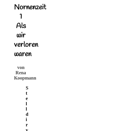
Nornenzeit
1
Als
wir
verloren
waren
von
Rena
Koopmann
S
t
e
l
l
d
i
r
v