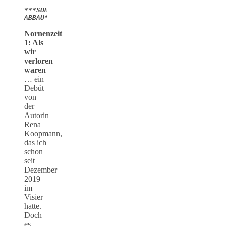
***SUB-
ABBAU***
Nornenzeit
1: Als
wir
verloren
waren
… ein
Debüt
von
der
Autorin
Rena
Koopmann,
das ich
schon
seit
Dezember
2019
im
Visier
hatte.
Doch
es