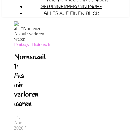
TEILNAHMEBEDINGUNGEN
GEWINNERBEKANNTGABE
ALLES AUF EINEN BLICK
Fantasy
,
Historisch
Nornenzeit
1:
Als
wir
verloren
waren
14.
April
2020
/