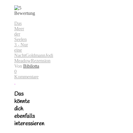
Das
Meer
der
Seelen
3 - Nur
eine
Nacht
Goldmann
Jodi
Meadow
Rezension
Von
Bibilotta
0
Kommentare
Das
könnte
dich
ebenfalls
interessieren