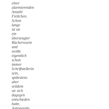
einer
alarmierenden
Anzahl
Frettchen.
Schon
lange
ist sie
ein
überzeugter
Bücherwurm
und
wollte
eigentlich
schon
immer
Schriftstellerin
sein,
spätestens
aber
seitdem
sie sich
dagegen
entschieden
hatte,
Astronautin