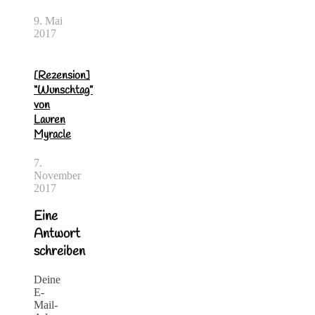
9. Mai
2017
[Rezension]
“Wunschtag”
von
Lauren
Myracle
7.
November
2017
Eine
Antwort
schreiben
Deine
E-
Mail-