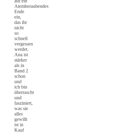
auf ein
Atemberaubendes
Ende
ein,
das ihr
nicht
so
schnell
vergessen
werdet.
Ana ist
stärker
als in
Band 2
schon
und
ich bin
überrascht
und
fasziniert,
was sie
alles
gewillt
ist in
Kauf