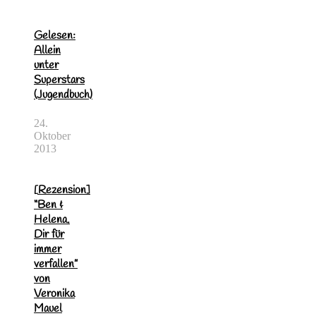
Gelesen:
Allein
unter
Superstars
(Jugendbuch)
24.
Oktober
2013
[Rezension]
“Ben &
Helena.
Dir für
immer
verfallen”
von
Veronika
Mauel