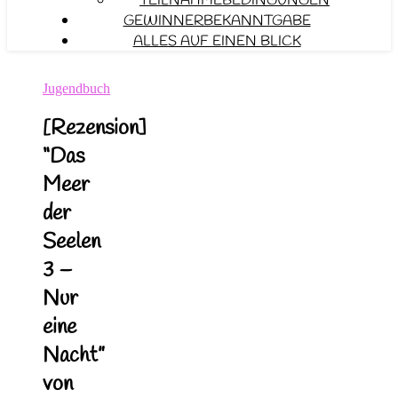
TEILNAHMEBEDINGUNGEN
GEWINNERBEKANNTGABE
ALLES AUF EINEN BLICK
Jugendbuch
[Rezension]
“Das
Meer
der
Seelen
3 –
Nur
eine
Nacht”
von