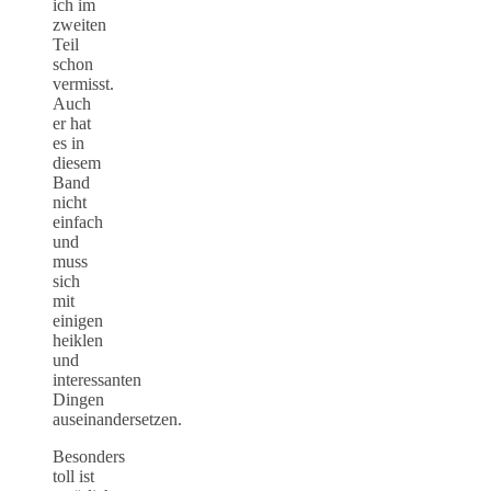
ich im
zweiten
Teil
schon
vermisst.
Auch
er hat
es in
diesem
Band
nicht
einfach
und
muss
sich
mit
einigen
heiklen
und
interessanten
Dingen
auseinandersetzen.
Besonders
toll ist