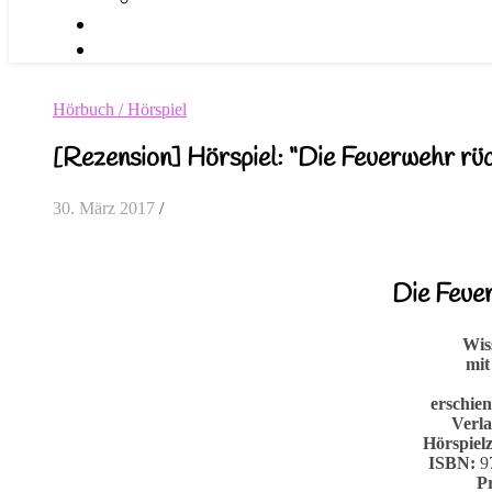
Hörbuch / Hörspiel
[Rezension] Hörspiel: “Die Feuerwehr rüc
30. März 2017
/
Die Feue
Wis
mit
erschie
Verl
Hörspielz
ISBN:
97
Pr