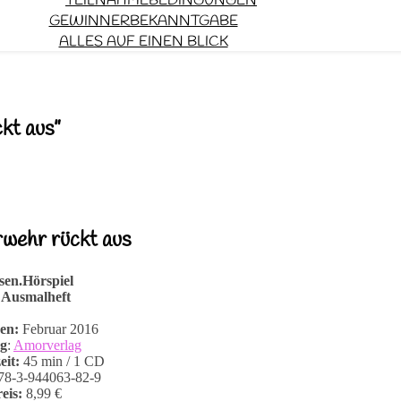
TEILNAHMEBEDINGUNGEN
GEWINNERBEKANNTGABE
ALLES AUF EINEN BLICK
kt aus”
rwehr rückt aus
sen.Hörspiel
 Ausmalheft
nen:
Februar 2016
ag
:
Amorverlag
eit:
45 min / 1 CD
8-3-944063-82-9
eis:
8,99 €