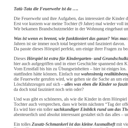
Tatü-Tata die Feuerwehr ist da ….
Die Feuerwehr und ihre Aufgaben, das interessiert die Kinder 
Erst vor kurzem war meine Tochter (9 Jahre) mal wieder voll
Wir bekamen Brandschutzmelder in der Wohnung eingebaut un
Was ist wenn es brennt, wie funktioniert das ganze? Was ma
Jahren ist sie immer noch total begeistert und fasziniert davon.
Da passte dieses Hörspiel perfekt, um einige ihrer Fragen zu 
Dieses
Hörspiel ist extra für Kindergarten- und Grundschulk
hier auch aufgegriffen und in einer Geschichte spannend den Ki
Vom Ernstfall bis hin zu Übungseinheiten – hier ist einiges los
stattfinden hätte können. Einfach nur
wahnsinnig realitätsbezo
die Feuerwehr gerufen wird, wie gehen sie die Sache an um ei
Löschfahrzeugen auf sich –
alles was eben die Kinder so faszin
da doch total fasziniert noch sein oder?
Und was gibt es schöneres, als wie die Kinder in dem Hörspiel
Tochter auch versprechen, dass wir beim nächsten “Tag der off
Es wird hier ein toller
sachkundiger Einblick rund um das T
abenteuerlich und absolut interessant gestaltet sich das alles – 
Ein tolles
Zusatz-Schmankerl ist das kleine Ausmalheft
mit vi