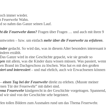
doch immer wieder.
 im Feuerwehr Wahn.
d so nahm das Ganze seinen Lauf.
cht die Feuerwehr dann?
Fragen über Fragen … und auch mit ihren 9
beantworten – bzw. um einfach
mehr über die Feuerwehr zu erfahren
.
inder
gedacht. So wird das, was in diesem Alter besonders interessant is
ndern erzählt.
. Das Ganze wird in eine Geschichte gepackt, wie sie gerade so
gen
mit allem, was die Kinder dazu wissen müssen. Was passiert, wenn
nen Brand im Dachgeschoss zu löschen. Was hat es mit den großen
iert und interessiert
– und mal ehrlich, auch wir Erwachsenen können
 –
einen Tag bei der Feuerweh
r
direkt zu erleben. (Musste meiner
enen Tür der Feuerwehr” mit dabei sind.
hema Feuerwehr
kindgerecht in der Geschichte vorgetragen. Spannend,
und wir sind von der Geschichte sehr begeistert.
elen tollen Bildern zum Ausmalen rund um das Thema Feuerwehr.