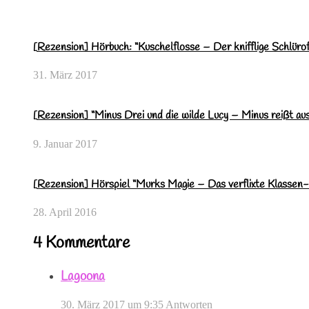
[Rezension] Hörbuch: “Kuschelflosse – Der knifflige Schlüro
31. März 2017
[Rezension] “Minus Drei und die wilde Lucy – Minus reißt au
9. Januar 2017
[Rezension] Hörspiel “Murks Magie – Das verflixte Klassen-S
28. April 2016
4 Kommentare
Lagoona
30. März 2017 um 9:35
Antworten