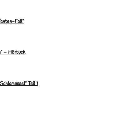
fanten-Fall”
s” – Hörbuch
chlamassel” Teil 1