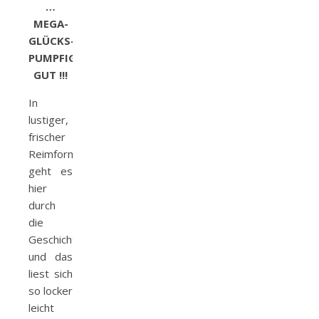
…
MEGA-
GLÜCKS-
PUMPFIG-
GUT !!!
In
lustiger,
frischer
Reimform
geht es
hier
durch
die
Geschichte
und das
liest sich
so locker
leicht