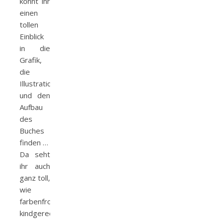
könnt ihr
einen
tollen
Einblick
in die
Grafik,
die
Illustrationen
und den
Aufbau
des
Buches
finden …
Da seht
ihr auch
ganz toll,
wie
farbenfroh,
kindgerecht