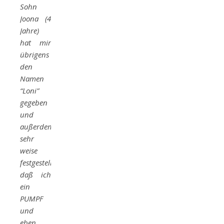
Sohn
Joona (4
Jahre)
hat mir
übrigens
den
Namen
“Loni”
gegeben
und
außerdem
sehr
weise
festgestellt,
daß ich
ein
PUMPF
und
eben