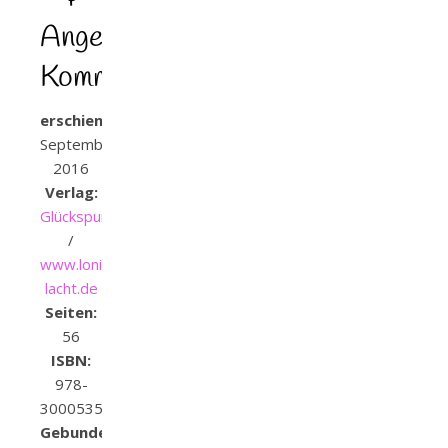
Angela
Kommoss
erschienen:
September
2016
Verlag:
Glückspunkt
/
www.loni-
lacht.de
Seiten:
56
ISBN:
978-
3000535413
Gebundene