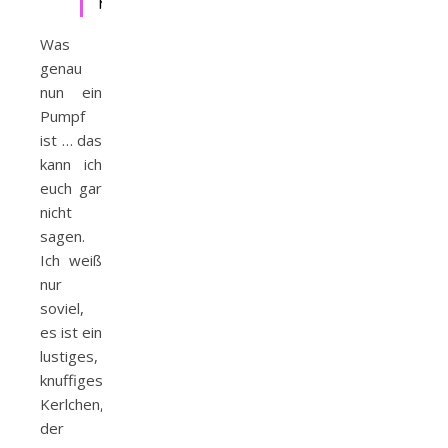
Kommoss
Was
genau
nun ein
Pumpf
ist … das
kann ich
euch gar
nicht
sagen.
Ich weiß
nur
soviel,
es ist ein
lustiges,
knuffiges
Kerlchen,
der