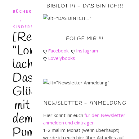
BIBILOTTA – DAS BIN ICH!!!
BÜCHER
,
KINDERBUCH
[Rezension]
FOLGE MIR !!!
“Loni
ღ 
Facebook
ღ 
Instagram
ღ 
Lovelybooks
lacht!
Das
Glücksbuch
mit
NEWSLETTER – ANMELDUNG
dem
Hier könnt ihr euch
für den Newsletter
anmelden und eintragen.
Pumpf”
1-2 mal im Monat (wenn überhaupt)
werde ich euch hier über Aktuelles auf