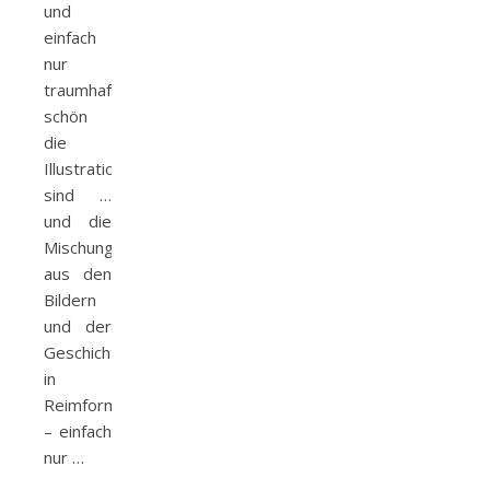
und
einfach
nur
traumhaft
schön
die
Illustrationen
sind …
und die
Mischung,
aus den
Bildern
und der
Geschichte
in
Reimform
– einfach
nur …