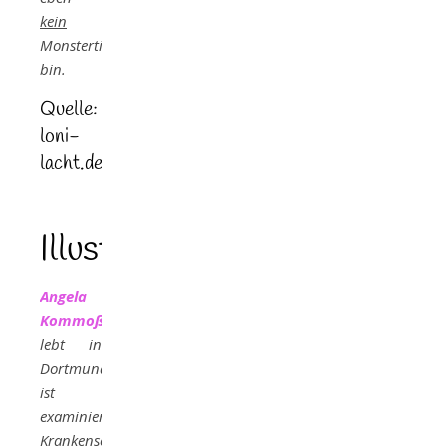
kein
Monstertier
bin.
Quelle:
loni-
lacht.de
Illustrator
Angela
Kommoß
,
lebt in
Dortmund,
ist
examinierte
Krankenschwester