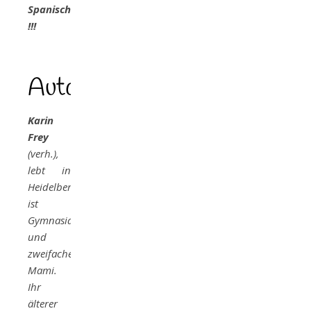
Spanisch
!!!
Autor
Karin
Frey
(verh.),
lebt in
Heidelberg,
ist
Gymnasiallehrerin
und
zweifache
Mami.
Ihr
älterer