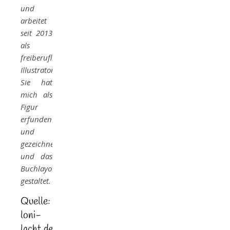
und
arbeitet
seit 2013
als
freiberufliche
Illustratorin.
Sie hat
mich als
Figur
erfunden
und
gezeichnet
und das
Buchlayout
gestaltet.
Quelle:
loni-
lacht.de