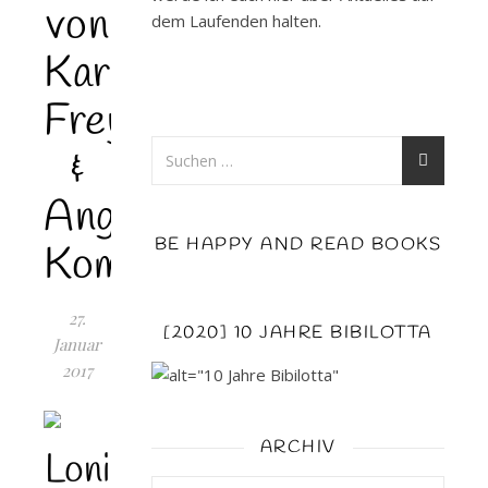
von
dem Laufenden halten.
Karin
Frey
&
Angela
BE HAPPY AND READ BOOKS
Kommoss
27.
[2020] 10 JAHRE BIBILOTTA
Januar
2017
ARCHIV
Loni