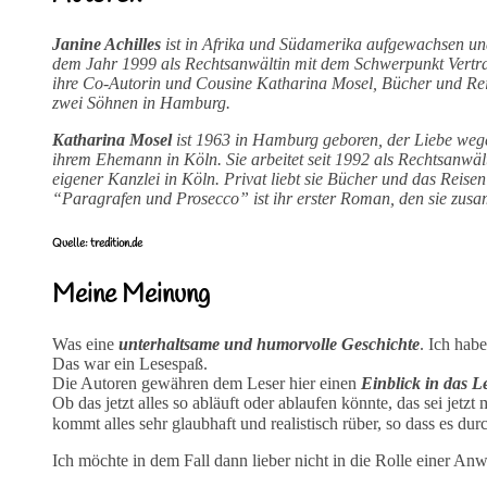
Janine Achilles
ist in Afrika und Südamerika aufgewachsen un
dem Jahr 1999 als Rechtsanwältin mit dem Schwerpunkt Vertrags
ihre Co-Autorin und Cousine Katharina Mosel, Bücher und Reis
zwei Söhnen in Hamburg.
Katharina Mosel
ist 1963 in Hamburg geboren, der Liebe wegen
ihrem Ehemann in Köln. Sie arbeitet seit 1992 als Rechtsanwäl
eigener Kanzlei in Köln. Privat liebt sie Bücher und das Reisen
“Paragrafen und Prosecco” ist ihr erster Roman, den sie zusa
Quelle: tredition.de
Meine Meinung
Was eine
unterhaltsame und humorvolle Geschichte
. Ich hab
Das war ein Lesespaß.
Die Autoren gewähren dem Leser hier einen
Einblick in das L
Ob das jetzt alles so abläuft oder ablaufen könnte, das sei jetzt
kommt alles sehr glaubhaft und realistisch rüber, so dass es du
Ich möchte in dem Fall dann lieber nicht in die Rolle einer Anw