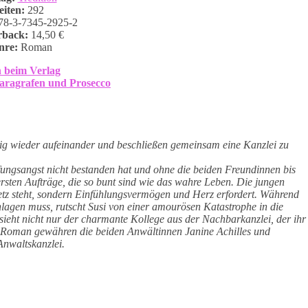
eiten:
292
78-3-7345-2925-2
rback:
14,50 €
nre:
Roman
 beim Verlag
aragrafen und Prosecco
llig wieder aufeinander und beschließen gemeinsam eine Kanzlei zu
ungsangst nicht bestanden hat und ohne die beiden Freundinnen bis
rsten Aufträge, die so bunt sind wie das wahre Leben. Die jungen
etz steht, sondern Einfühlungsvermögen und Herz erfordert. Während
hlagen muss, rutscht Susi von einer amourösen Katastrophe in die
sieht nicht nur der charmante Kollege aus der Nachbarkanzlei, der ihr
ten Roman gewähren die beiden Anwältinnen Janine Achilles und
Anwaltskanzlei.