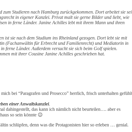
d zum Studieren nach Hamburg zurückgekommen. Dort arbeitet sie sei
recht in eigener Kanzlei. Privat malt sie gerne Bilder und liebt, wie
en in ferne Länder. Janine Achilles lebt mit ihrem Mann und ihren
 ist sie nach dem Studium ins Rheinland gezogen. Dort lebt sie mit
tin (Fachanwältin für Erbrecht und Familienrecht) und Mediatorin in
 in ferne Länder. Außerdem versucht sie sich beim Golf spielen.
mmen mit ihrer Cousine Janine Achilles geschrieben hat.
e mich bei “Paragrafen und Prosecco” herrlich, frisch unterhalten gefühlt
eben einer Anwaltskanzlei
.
 mal dahingestellt, das kann ich nämlich nicht beurteilen…. aber es
rchaus so sein könnte 😉
ältin schlüpfen, denn was die Protagonisten hier so erleben … genial.