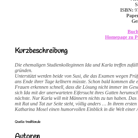
S
ISBN:
9
Pape
Ge
Buch
Homepage zu P
Kurzbeschreibung
Die ehemaligen Studienkolleginnen Ida und Karla treffen zufä
gründen.
Unterstützt werden beide von Susi, die das Examen wegen Prüf
ans Ende ihrer Tage kellnern müsste. Schon bald kommen die e
Frauen erkennen schnell, dass die Lösung nicht immer im Ges
sich Ida mit der unerwarteten Eifersucht ihres Gatten herumsc
nächste. Nur Karla will mit Männern nichts zu tun haben. Das 
mit Rat und Tat zur Seite steht, völlig anders … In ihrem ers
Katharina Mosel einen humorvollen Einblick in die Welt einer 
Quelle: tredition.de
Autoren