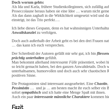
Doch worum gehts:
Als Ida und Karla, frühere Studienkolleginnen, sich zufällig auf
Proseccolaune heraus haben sie eine Idee … warum nicht gem
Als das dann zaghaft in die Wirklichkeit umgesetzt wird und dan
einsteigt, ist das Trio perfekt….
Ich liebe dieses Gespann, denn es hat wahnsinnigen Unterhaltu
Anwaltskanzlei
zu verfolgen.
Doch auch außerhalb der Arbeit geht es bei den drei Frauen na
… das kann ich euch versprechen.
Der Schreibstil der Autoren gefällt mir sehr gut, ich bin
fliesse
prächtig unterhalten
gefühlt.
Man bekommt allerhand
interessante Fälle
präsentiert, wobei 
so leicht gemacht haben, bei den ganzen Anwaltdetails. Doch w
unterhaltsamen, humorvollen und doch auch sehr chaotischen 
positiven Sinne.
Die Protagonisten sind interessant ausgearbeitet. Eine
Chaotin
,
Pessimistin
… und ja … am besten macht ihr euch selber ein Bi
sofort
sympathisch
und ich hatte eine Menge Spaß mit ihnen.
Auch ein paar
interessante männliche Charaktere
kommen hier
Fazit