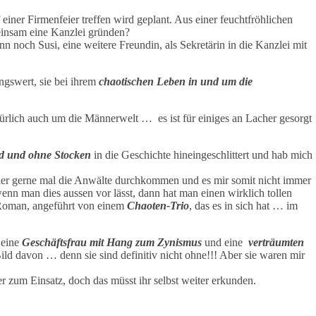
 einer Firmenfeier treffen wird geplant. Aus einer feuchtfröhlichen
einsam eine Kanzlei gründen?
n noch Susi, eine weitere Freundin, als Sekretärin in die Kanzlei mit
ngswert, sie bei ihrem
chaotischen Leben in und um die
türlich auch um die Männerwelt … es ist für einiges an Lacher gesorgt
nd und ohne Stocken
in die Geschichte hineingeschlittert und hab mich
hier gerne mal die Anwälte durchkommen und es mir somit nicht immer
enn man dies aussen vor lässt, dann hat man einen wirklich tollen
Roman, angeführt von einem
Chaoten-Trio
, das es in sich hat … im
 eine
Geschäftsfrau mit Hang zum Zynismus
und eine
verträumten
ld davon … denn sie sind definitiv nicht ohne!!! Aber sie waren mir
 zum Einsatz, doch das müsst ihr selbst weiter erkunden.