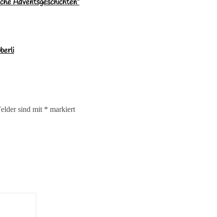
sche Adventsgeschichten”
berli
Felder sind mit
*
markiert