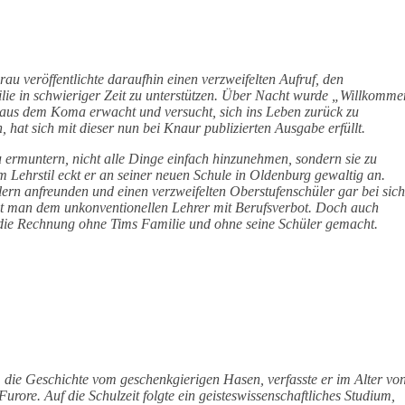
rau veröffentlichte daraufhin einen verzweifelten Aufruf, den
lie in schwieriger Zeit zu unterstützen. Über Nacht wurde „Willkomme
tor aus dem Koma erwacht und versucht, sich ins Leben zurück zu
 hat sich mit dieser nun bei Knaur publizierten Ausgabe erfüllt.
zu ermuntern, nicht alle Dinge einfach hinzunehmen, sondern sie zu
m Lehrstil eckt er an seiner neuen Schule in Oldenburg gewaltig an.
lern anfreunden und einen verzweifelten Oberstufenschüler gar bei sich
roht man dem unkonventionellen Lehrer mit Berufsverbot. Doch auch
ie Rechnung ohne Tims Familie und ohne seine Schüler gemacht.
 die Geschichte vom geschenkgierigen Hasen, verfasste er im Alter vo
rore. Auf die Schulzeit folgte ein geisteswissenschaftliches Studium,