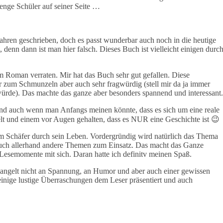
Menge Schüler auf seiner Seite …
ahren geschrieben, doch es passt wunderbar auch noch in die heutige
, denn dann ist man hier falsch. Dieses Buch ist vielleicht einigen durc
Roman verraten. Mir hat das Buch sehr gut gefallen. Diese
hr zum Schmunzeln aber auch sehr fragwürdig (stell mir da ja immer
 würde). Das machte das ganze aber besonders spannend und interessant.
 und auch wenn man Anfangs meinen könnte, dass es sich um eine reale
lt und einem vor Augen gehalten, dass es NUR eine Geschichte ist 😉
Tim Schäfer durch sein Leben. Vordergründig wird natürlich das Thema
auch allerhand andere Themen zum Einsatz. Das macht das Ganze
ge Lesemomente mit sich. Daran hatte ich definitv meinen Spaß.
mangelt nicht an Spannung, an Humor und aber auch einer gewissen
einige lustige Überraschungen dem Leser präsentiert und auch