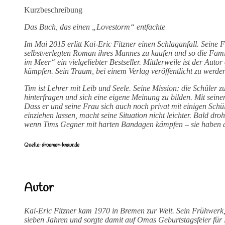
Kurzbeschreibung
Das Buch, das einen „Lovestorm“ entfachte
Im Mai 2015 erlitt Kai-Eric Fitzner einen Schlaganfall. Seine F
selbstverlegten Roman ihres Mannes zu kaufen und so die Fami
im Meer“ ein vielgeliebter Bestseller. Mittlerweile ist der Au
kämpfen. Sein Traum, bei einem Verlag veröffentlicht zu werden,
Tim ist Lehrer mit Leib und Seele. Seine Mission: die Schüler 
hinterfragen und sich eine eigene Meinung zu bilden. Mit seine
Dass er und seine Frau sich auch noch privat mit einigen Schü
einziehen lassen, macht seine Situation nicht leichter. Bald d
wenn Tims Gegner mit harten Bandagen kämpfen – sie haben d
Quelle: droemer-knaur.de
Autor
Kai-Eric Fitzner kam 1970 in Bremen zur Welt. Sein Frühwerk,
sieben Jahren und sorgte damit auf Omas Geburtstagsfeier für Fu