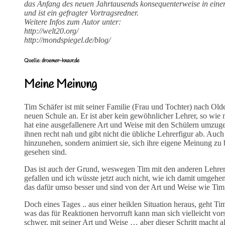
das Anfang des neuen Jahrtausends konsequenterweise in einer
und ist ein gefragter Vortragsredner.
Weitere Infos zum Autor unter:
http://welt20.org/
http://mondspiegel.de/blog/
Quelle: droemer-knaur.de
Meine Meinung
Tim Schäfer ist mit seiner Familie (Frau und Tochter) nach Old
neuen Schule an. Er ist aber kein gewöhnlicher Lehrer, so wie ma
hat eine ausgefallenere Art und Weise mit den Schülern umzugeh
ihnen recht nah und gibt nicht die übliche Lehrerfigur ab. Auch
hinzunehen, sondern animiert sie, sich ihre eigene Meinung zu b
gesehen sind.
Das ist auch der Grund, weswegen Tim mit den anderen Lehrern
gefallen und ich wüsste jetzt auch nicht, wie ich damit umgeh
das dafür umso besser und sind von der Art und Weise wie Tim 
Doch eines Tages .. aus einer heiklen Situation heraus, geht 
was das für Reaktionen hervorruft kann man sich vielleicht vors
schwer, mit seiner Art und Weise … aber dieser Schritt macht 