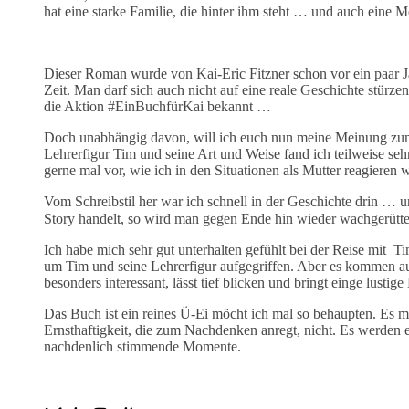
hat eine starke Familie, die hinter ihm steht … und auch eine 
Dieser Roman wurde von Kai-Eric Fitzner schon vor ein paar J
Zeit. Man darf sich auch nicht auf eine reale Geschichte stürzen
die Aktion #EinBuchfürKai bekannt …
Doch unabhängig davon, will ich euch nun meine Meinung zum 
Lehrerfigur Tim und seine Art und Weise fand ich teilweise se
gerne mal vor, wie ich in den Situationen als Mutter reagieren
Vom Schreibstil her war ich schnell in der Geschichte drin …
Story handelt, so wird man gegen Ende hin wieder wachgerütte
Ich habe mich sehr gut unterhalten gefühlt bei der Reise mit 
um Tim und seine Lehrerfigur aufgegriffen. Aber es kommen 
besonders interessant, lässt tief blicken und bringt einge lusti
Das Buch ist ein reines Ü-Ei möcht ich mal so behaupten. Es 
Ernsthaftigkeit, die zum Nachdenken anregt, nicht. Es werden 
nachdenlich stimmende Momente.