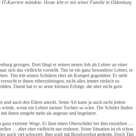
 IT-Karriere mündete. Heute lebt er mit seiner Familie in Oldenburg
enburg gezogen. Dort fängt er seinen neuen Job als Lehrer an einer
n sich das vielleicht vorstellt. Tim ist ein ganz besonderer Lehrer, er
en. Tim tritt seinen Schülern eher als Kumpel gegenüber. Er steht
 versucht er ihnen rüberzubringen, nicht alles immer einfach so
ilden. Damit hat er so seine kleinen Erfolge, die aber nicht gern
 und auch den Eltern aneckt. Seine Art kann ja auch nicht jedem
en würde, wenn ein Lehrer meiner Tochter so wäre. Die Schüler finden
mit ihnen umgeht mehr als angetan und begeistert.
Tim ganz extreme Wege. Er lässt einen Oberschüler bei ihm einziehen …
tellen … aber eher vielleicht nur erahnen. Seine Situation ist eh schon
alles noch viel schwerer. Ihm wird mit Berufsverbot gedroht. Doch Tim