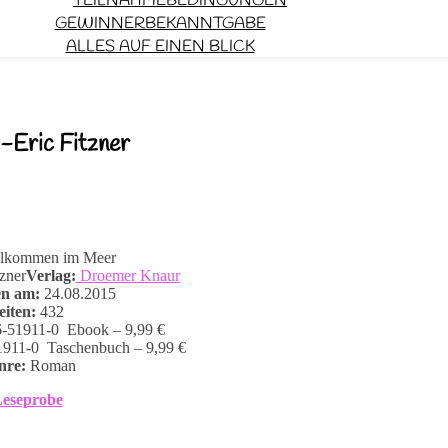
TEILNAHMEBEDINGUNGEN
GEWINNERBEKANNTGABE
ALLES AUF EINEN BLICK
-Eric Fitzner
lkommen im Meer
zner
Verlag:
Droemer Knaur
en am:
24.08.2015
eiten:
432
-51911-0 Ebook – 9,99 €
911-0 Taschenbuch – 9,99 €
nre:
Roman
eseprobe