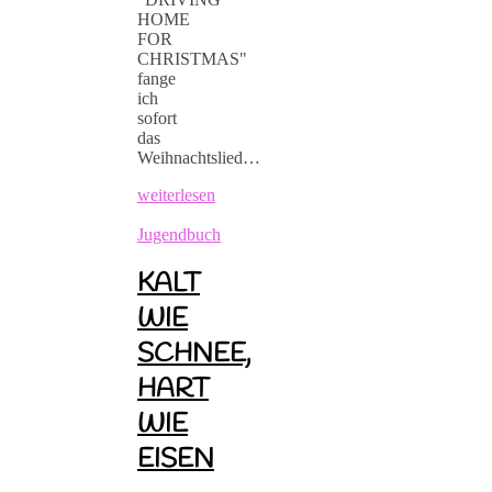
HOME
FOR
CHRISTMAS"
fange
ich
sofort
das
Weihnachtslied…
weiterlesen
Jugendbuch
KALT
WIE
SCHNEE,
HART
WIE
EISEN