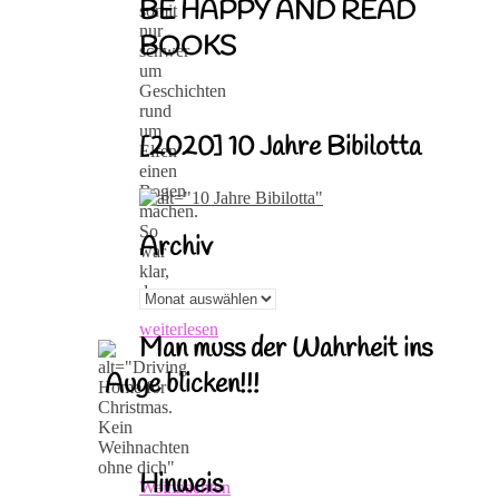
BE HAPPY AND READ
somit
nur
BOOKS
schwer
um
Geschichten
rund
um
[2020] 10 Jahre Bibilotta
Elfen
einen
Bogen
machen.
So
Archiv
war
klar,
dass…
Archiv
weiterlesen
Man muss der Wahrheit ins
Auge blicken!!!
Hinweis
Weihnachten