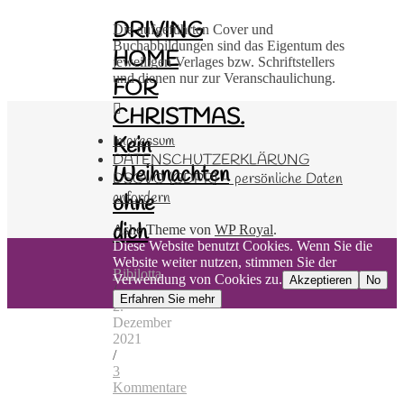
DRIVING
Die aufgeführten Cover und
Buchabbildungen sind das Eigentum des
HOME
jeweiligen Verlages bzw. Schriftstellers
und dienen nur zur Veranschaulichung.
FOR
CHRISTMAS.
Impressum
Kein
DATENSCHUTZERKLÄRUNG
Weihnachten
DSGVO (GDPR) – persönliche Daten
anfordern
ohne
dich
Ashe Theme von
WP Royal
.
Diese Website benutzt Cookies. Wenn Sie die
Website weiter nutzen, stimmen Sie der
Bibilotta
Verwendung von Cookies zu.
Akzeptieren
No
/
Erfahren Sie mehr
2.
Dezember
2021
/
3
Kommentare