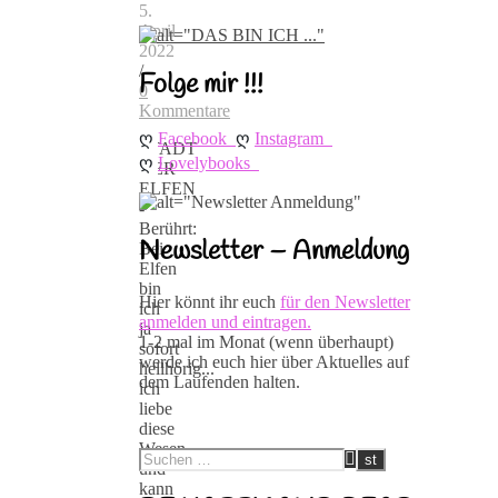
5.
April
2022
/
Folge mir !!!
0
Kommentare
ღ 
ღ 
Facebook
Instagram
STADT
ღ 
Lovelybooks
DER
ELFEN
-
Berührt:
Newsletter – Anmeldung
Bei
Elfen
bin
Hier könnt ihr euch
für den Newsletter
ich
anmelden und eintragen.
ja
1-2 mal im Monat (wenn überhaupt)
sofort
werde ich euch hier über Aktuelles auf
hellhörig...
dem Laufenden halten.
ich
liebe
diese
Wesen
und
kann