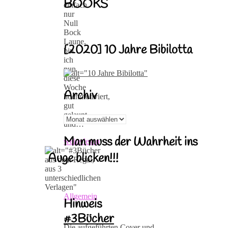
BOOKS
einfach
nur
Null
Bock
Laune,
[2020] 10 Jahre Bibilotta
bin
ich
nun
diese
Woche
Archiv
hochmotiviert,
gut
gelaunt
Archiv
und…
Man muss der Wahrheit ins
weiterlesen
Auge blicken!!!
Allgemein
Hinweis
#3Bücher
Die aufgeführten Cover und