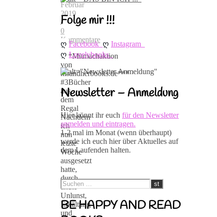
Februar
2019
Folge mir !!!
/
0
Kommentare
ღ 
ღ 
Facebook
Instagram
ღ 
Lovelybooks
***Mitmachaktion
von
hisandherbooks.de***
#3Bücher
Newsletter – Anmeldung
aus
dem
Regal
Hier könnt ihr euch
für den Newsletter
Nachdem
anmelden und eintragen.
ich
1-2 mal im Monat (wenn überhaupt)
nun
werde ich euch hier über Aktuelles auf
letzte
dem Laufenden halten.
Woche
ausgesetzt
hatte,
durch
akute
Unlunst,
BE HAPPY AND READ
Erkältung
und