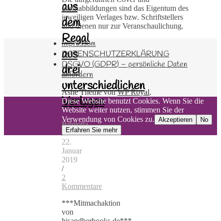
aus
Buchabbildungen sind das Eigentum des
jeweiligen Verlages bzw. Schriftstellers
dem
und dienen nur zur Veranschaulichung.
Regal
Impressum
aus
DATENSCHUTZERKLÄRUNG
DSGVO (GDPR) – persönliche Daten
drei
anfordern
unterschiedlichen
Ashe Theme von
WP Royal
.
Verlagen
Diese Website benutzt Cookies. Wenn Sie die
Website weiter nutzen, stimmen Sie der
Verwendung von Cookies zu.
Akzeptieren
No
Bibilotta
Erfahren Sie mehr
/
22.
Januar
2019
/
2
Kommentare
***Mitmachaktion
von
hisandherbooks.de***