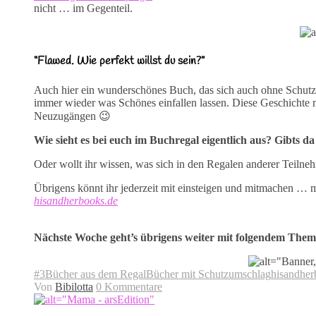
nicht … im Gegenteil.
“Flawed. Wie perfekt willst du sein?”
Auch hier ein wunderschönes Buch, das sich auch ohne Schutzu
immer wieder was Schönes einfallen lassen. Diese Geschichte m
Neuzugängen 😉
Wie sieht es bei euch im Buchregal eigentlich aus? Gibts d
Oder wollt ihr wissen, was sich in den Regalen anderer Teiln
Übrigens könnt ihr jederzeit mit einsteigen und mitmachen … m
hisandherbooks.de
Nächste Woche geht’s übrigens weiter mit folgendem Them
#3Bücher aus dem Regal
Bücher mit Schutzumschlag
hisandher
Von
Bibilotta
0 Kommentare