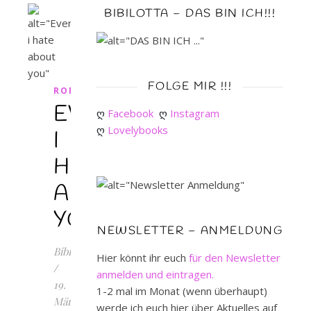
BIBILOTTA – DAS BIN ICH!!!
FOLGE MIR !!!
ROMANCE
EVERYTHING
ღ 
Facebook
ღ 
Instagram
ღ 
Lovelybooks
I
HATE
ABOUT
YOU
NEWSLETTER – ANMELDUNG
Bibilotta
Hier könnt ihr euch
für den Newsletter
/
anmelden und eintragen.
19.
1-2 mal im Monat (wenn überhaupt)
März
werde ich euch hier über Aktuelles auf