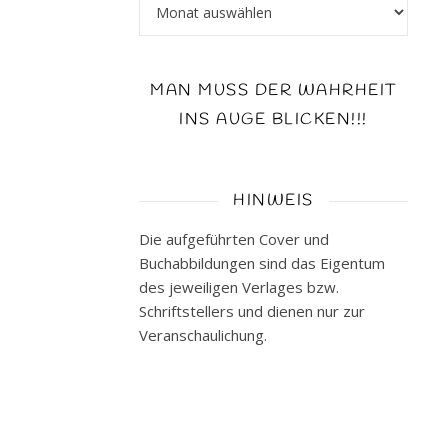
Archiv
Saxx,
auf
den
ich
MAN MUSS DER WAHRHEIT
mich
INS AUGE BLICKEN!!!
schon
Monate
vorher
HINWEIS
total
gefreut
Die aufgeführten Cover und
habe.
Buchabbildungen sind das Eigentum
Ich
des jeweiligen Verlages bzw.
hab
Schriftstellers und dienen nur zur
einige
Veranschaulichung.
Bücher
von
Sarah
Saxx
schon…