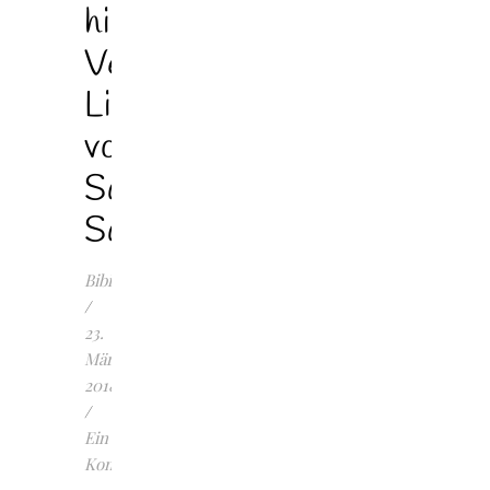
him.
Verbotene
Liebe”
von
Sarah
Saxx
Bibilotta
/
23.
März
2018
/
Ein
Kommentar