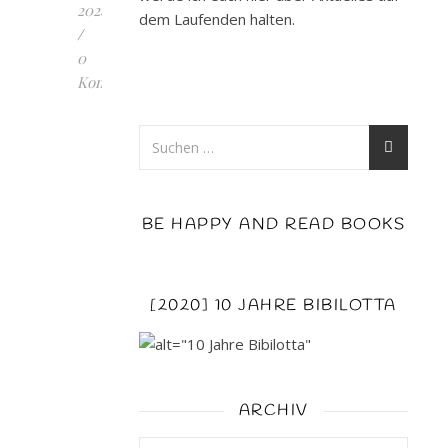
2024
dem Laufenden halten.
/
0
Kommentare
EVERYTHING
I
HATE
ABOUT
YOU:
BE HAPPY AND READ BOOKS
Endlich
wieder
ein
[2020] 10 JAHRE BIBILOTTA
neuer
Roman
von
der
ARCHIV
Autoin
Sarah