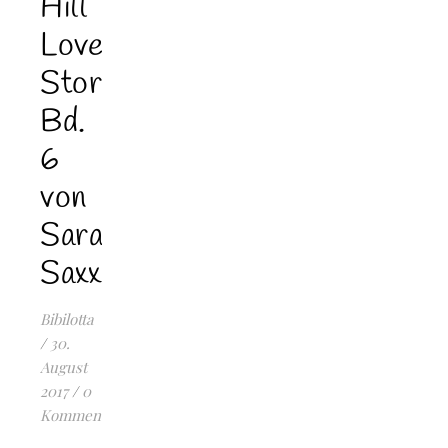
Hill
Love
Stories
Bd.
6
von
Sarah
Saxx
Bibilotta
/
30.
August
2017
/
0
Kommentare