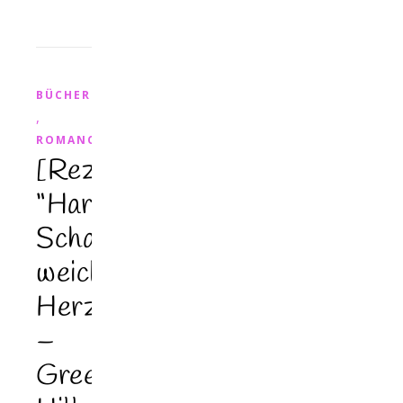
BÜCHER
,
ROMANCE
[Rezension]
“Harte
Schale,
weiches
Herz”
–
Greenwater