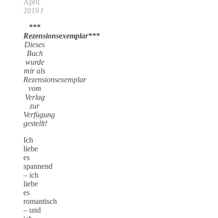
April
2019
/
***
Rezensionsexemplar***
Dieses
Buch
wurde
mir als
Rezensionsexemplar
vom
Verlag
zur
Verfügung
gestellt!
Ich
liebe
es
spannend
– ich
liebe
es
romantisch
– und