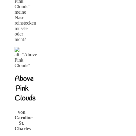
Pink
Clouds”
meine
Nase
reinstecken
musste
oder
nicht?
Above
Pink
Clouds
von
Caroline
St.
Charles