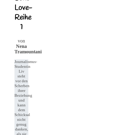
Love-
Reihe
1
von
Nena
Tramountani
Journalismus-
Studentin
Liv
steht
vor den
Scherben
ihrer
Beziehung
und
kann
dem
Schicksal
nicht
genug
danken,
als sie