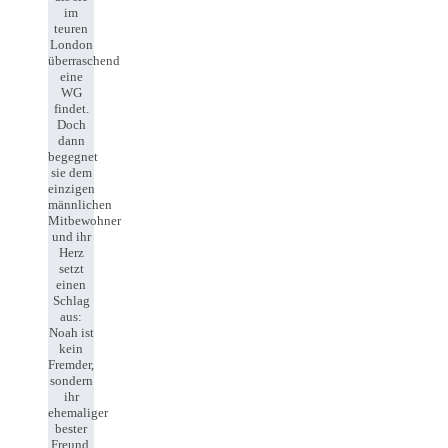
im
teuren
London
überraschend
eine
WG
findet.
Doch
dann
begegnet
sie dem
einzigen
männlichen
Mitbewohner
und ihr
Herz
setzt
einen
Schlag
aus:
Noah ist
kein
Fremder,
sondern
ihr
ehemaliger
bester
Freund.