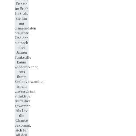
Der sie
im Stich
ließ, als
sie ihn
am
dringendsten
brauchte.
Und den
sie nach
drei
Jahren
Funkstille
kaum
wiedererkennt.
Aus
ihrem
Seelenverwandten
ist ein
unverschämt
attraktiver
Aufreißer
geworden.
Als Liv
die
Chance
bekommt,
sich für
all den