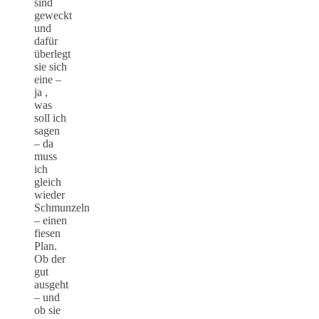
sind
geweckt
und
dafür
überlegt
sie sich
eine –
ja ,
was
soll ich
sagen
– da
muss
ich
gleich
wieder
Schmunzeln
– einen
fiesen
Plan.
Ob der
gut
ausgeht
– und
ob sie