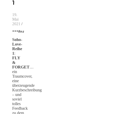
1
19.
Mai
2021
/
***Rezensionsexemplar***
Soho-
Love-
Reihe
1
:
FLY
&
FORGET
…
ein
Traumcover,
eine
überzeugende
Kurzbeschreibung
– und
soviel
tolles
Feedback
zu dem