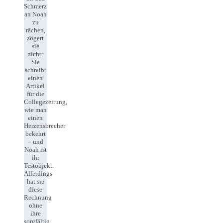
Schmerz
an Noah
zu
rächen,
zögert
sie
nicht:
Sie
schreibt
einen
Artikel
für die
Collegezeitung,
wie man
einen
Herzensbrecher
bekehrt
– und
Noah ist
ihr
Testobjekt.
Allerdings
hat sie
diese
Rechnung
ohne
ihre
sorgfältig