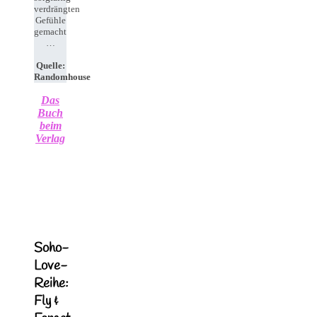
verdrängten
Gefühle
gemacht
…
Quelle:
Randomhouse
Das
Buch
beim
Verlag
Soho-
Love-
Reihe:
Fly &