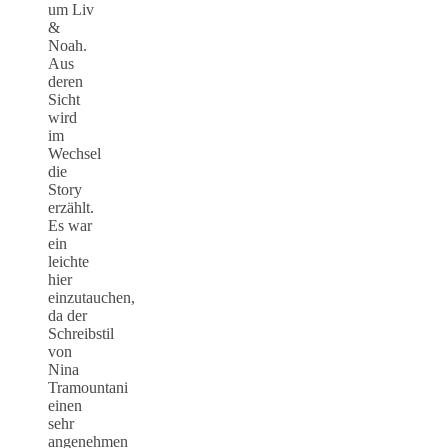
um Liv
&
Noah.
Aus
deren
Sicht
wird
im
Wechsel
die
Story
erzählt.
Es war
ein
leichte
hier
einzutauchen,
da der
Schreibstil
von
Nina
Tramountani
einen
sehr
angenehmen