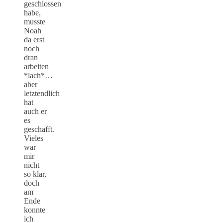
geschlossen
habe,
musste
Noah
da erst
noch
dran
arbeiten
*lach*…
aber
letztendlich
hat
auch er
es
geschafft.
Vieles
war
mir
nicht
so klar,
doch
am
Ende
konnte
ich