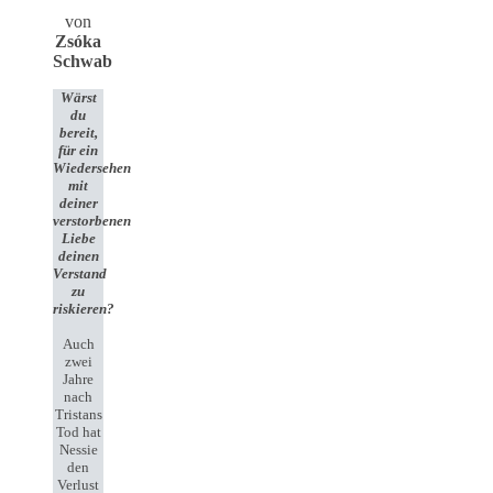
von
Zsóka
Schwab
Wärst
du
bereit,
für ein
Wiedersehen
mit
deiner
verstorbenen
Liebe
deinen
Verstand
zu
riskieren?
Auch
zwei
Jahre
nach
Tristans
Tod hat
Nessie
den
Verlust