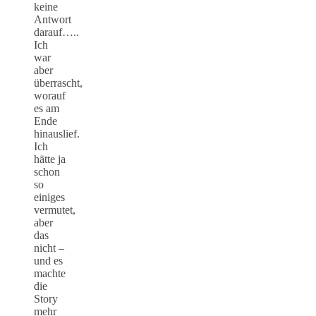
keine
Antwort
darauf…..
Ich
war
aber
überrascht,
worauf
es am
Ende
hinauslief.
Ich
hätte ja
schon
so
einiges
vermutet,
aber
das
nicht –
und es
machte
die
Story
mehr