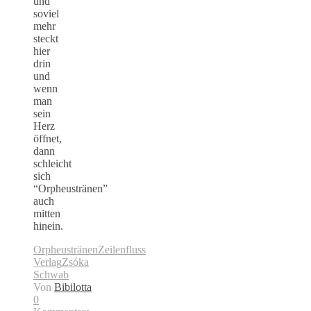
und
soviel
mehr
steckt
hier
drin
und
wenn
man
sein
Herz
öffnet,
dann
schleicht
sich
“Orpheustränen”
auch
mitten
hinein.
Orpheustränen
Zeilenfluss
Verlag
Zsóka
Schwab
Von
Bibilotta
0