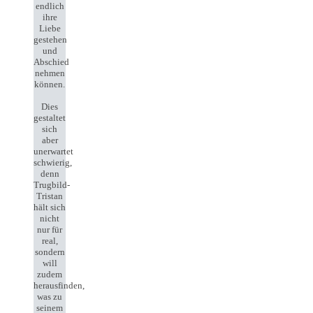
endlich
ihre
Liebe
gestehen
und
Abschied
nehmen
können.
Dies
gestaltet
sich
aber
unerwartet
schwierig,
denn
Trugbild-
Tristan
hält sich
nicht
nur für
real,
sondern
will
zudem
herausfinden,
was zu
seinem