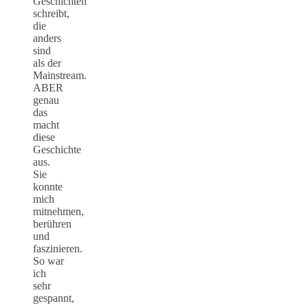
Geschichten
schreibt,
die
anders
sind
als der
Mainstream.
ABER
genau
das
macht
diese
Geschichte
aus.
Sie
konnte
mich
mitnehmen,
berühren
und
faszinieren.
So war
ich
sehr
gespannt,