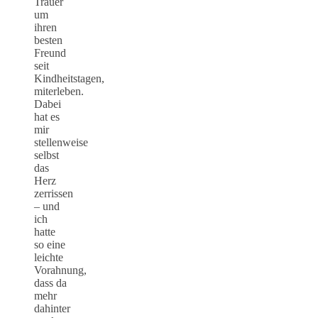
Trauer
um
ihren
besten
Freund
seit
Kindheitstagen,
miterleben.
Dabei
hat es
mir
stellenweise
selbst
das
Herz
zerrissen
– und
ich
hatte
so eine
leichte
Vorahnung,
dass da
mehr
dahinter