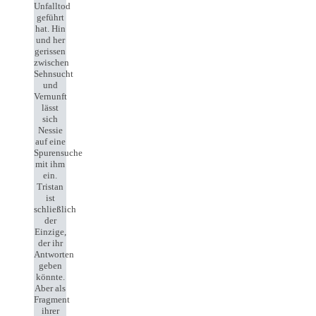
Unfalltod
geführt
hat. Hin
und her
gerissen
zwischen
Sehnsucht
und
Vernunft
lässt
sich
Nessie
auf eine
Spurensuche
mit ihm
ein.
Tristan
ist
schließlich
der
Einzige,
der ihr
Antworten
geben
könnte.
Aber als
Fragment
ihrer