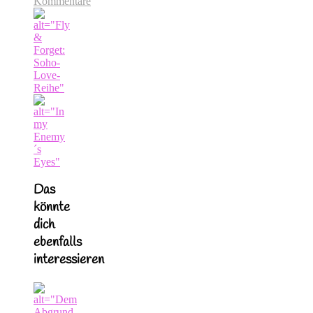
Kommentare
Das
könnte
dich
ebenfalls
interessieren