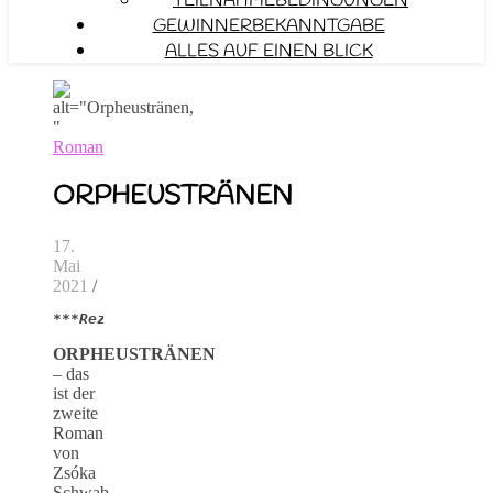
TEILNAHMEBEDINGUNGEN
GEWINNERBEKANNTGABE
ALLES AUF EINEN BLICK
Roman
ORPHEUSTRÄNEN
17.
Mai
2021
/
***Rezensionsexemplar***
ORPHEUSTRÄNEN
– das
ist der
zweite
Roman
von
Zsóka
Schwab,