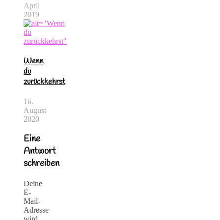
April
2019
Wenn
du
zurückkehrst
16.
August
2020
Eine
Antwort
schreiben
Deine
E-
Mail-
Adresse
wird