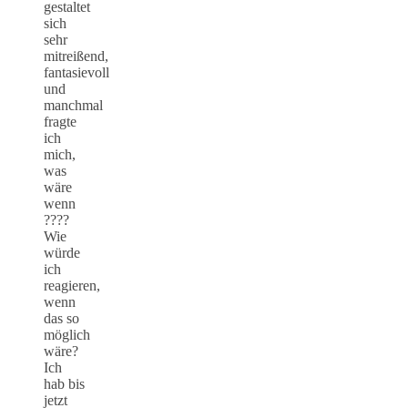
gestaltet
sich
sehr
mitreißend,
fantasievoll
und
manchmal
fragte
ich
mich,
was
wäre
wenn
????
Wie
würde
ich
reagieren,
wenn
das so
möglich
wäre?
Ich
hab bis
jetzt