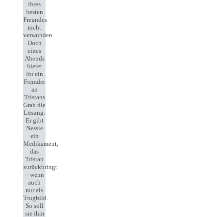
ihres
besten
Freundes
nicht
verwunden.
Doch
eines
Abends
bietet
ihr ein
Fremder
an
Tristans
Grab die
Lösung:
Er gibt
Nessie
ein
Medikament,
das
Tristan
zurückbringt
– wenn
auch
nur als
Trugbild.
So soll
sie ihm