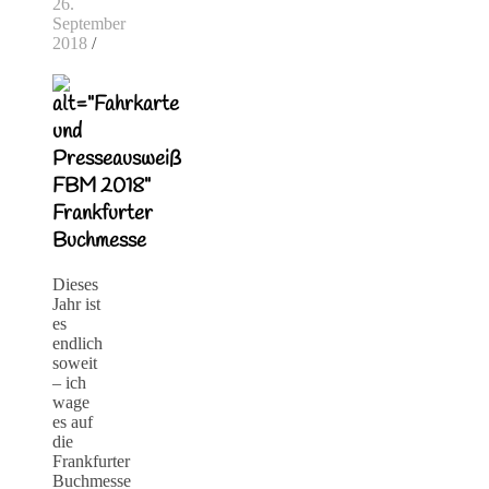
26.
September
2018
/
Frankfurter
Buchmesse
Dieses
Jahr ist
es
endlich
soweit
– ich
wage
es auf
die
Frankfurter
Buchmesse