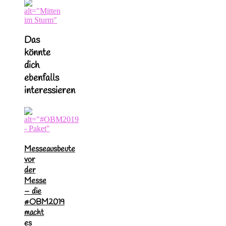
Das
könnte
dich
ebenfalls
interessieren
Messeausbeute
vor
der
Messe
– die
#OBM2019
macht
es