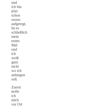
und
ich bin
jetzt
schon
soooo
aufgeregt.
Ist es
schließlich
mein
erstes
Mal
und
ich
weiß
garn
nicht
wo ich
anfangen
soll.
Zuerst
treffe
ich
mich
vor Ort