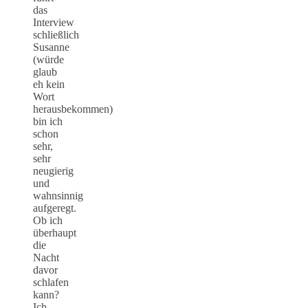
das
Interview
schließlich
Susanne
(würde
glaub
eh kein
Wort
herausbekommen)
bin ich
schon
sehr,
sehr
neugierig
und
wahnsinnig
aufgeregt.
Ob ich
überhaupt
die
Nacht
davor
schlafen
kann?
Ich