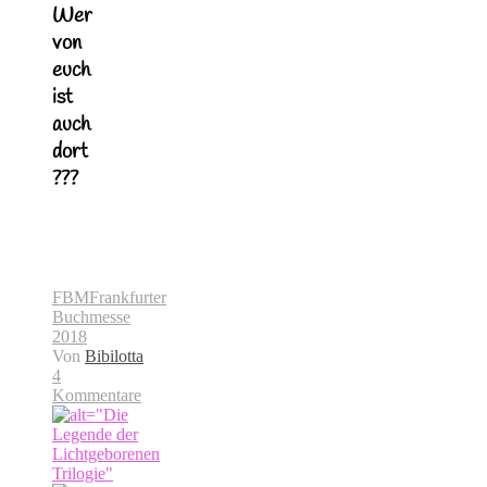
Wer
von
euch
ist
auch
dort
???
FBM
Frankfurter
Buchmesse
2018
Von
Bibilotta
4
Kommentare