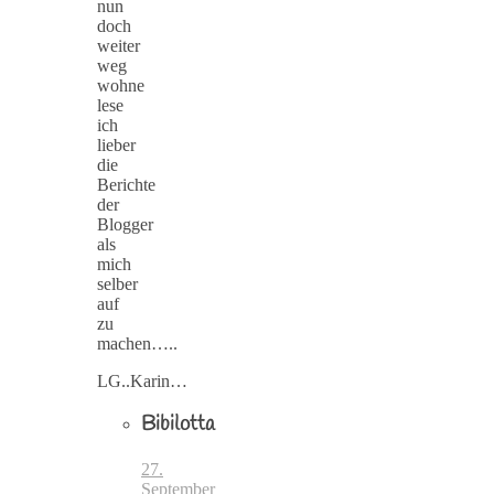
nun
doch
weiter
weg
wohne
lese
ich
lieber
die
Berichte
der
Blogger
als
mich
selber
auf
zu
machen…..
LG..Karin…
Bibilotta
27.
September