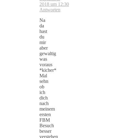
2018 um 12:30
Antworten
Na
da
hast
du
mir
aber
gewaltig
was
voraus
*kicher*
Mal
sehn
ob
ich
dich
nach
meinem
ersten
FBM
Besuch
besser
verstehen