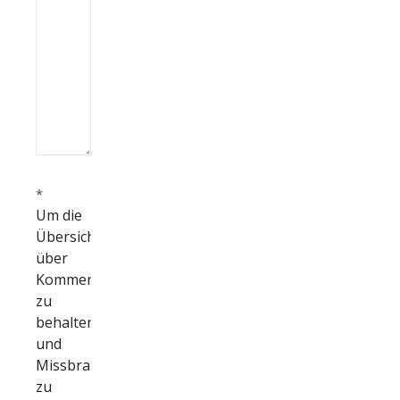
*
Um die
Übersicht
über
Kommentare
zu
behalten
und
Missbrauch
zu