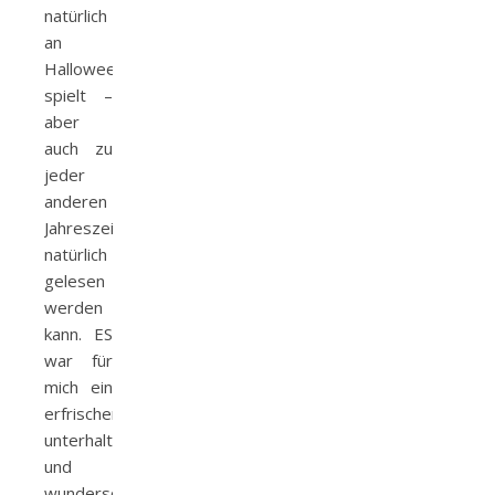
natürlich
an
Halloween
spielt –
aber
auch zu
jeder
anderen
Jahreszeit
natürlich
gelesen
werden
kann. ES
war für
mich ein
erfrischendes,
unterhaltsames
und
wunderschönes