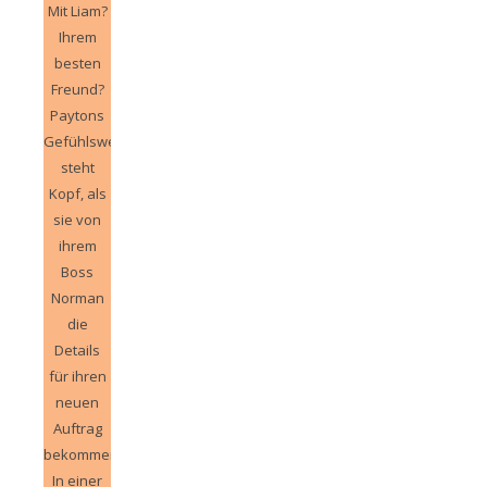
Mit Liam?
Ihrem
besten
Freund?
Paytons
Gefühlswelt
steht
Kopf, als
sie von
ihrem
Boss
Norman
die
Details
für ihren
neuen
Auftrag
bekommen.
In einer