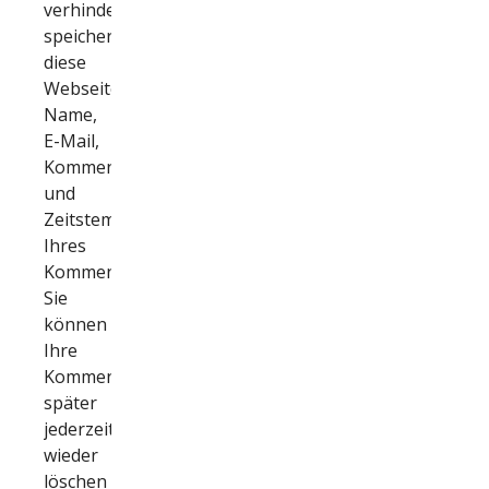
verhindern,
speichert
diese
Webseite
Name,
E-Mail,
Kommentar
und
Zeitstempel
Ihres
Kommentars.
Sie
können
Ihre
Kommentare
später
jederzeit
wieder
löschen