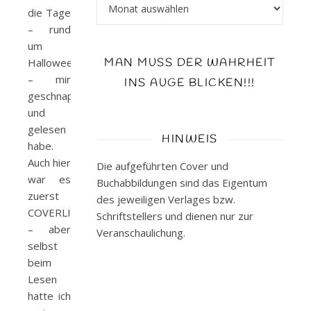
Archiv
die Tage
– rund
um
Halloween
MAN MUSS DER WAHRHEIT
– mir
INS AUGE BLICKEN!!!
geschnappt
und
gelesen
HINWEIS
habe.
Auch hier
Die aufgeführten Cover und
war es
Buchabbildungen sind das Eigentum
zuerst
des jeweiligen Verlages bzw.
COVERLIEBE
Schriftstellers und dienen nur zur
– aber
Veranschaulichung.
selbst
beim
Lesen
hatte ich