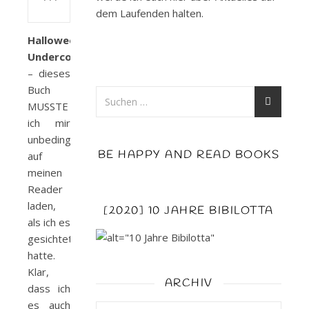
dem Laufenden halten.
Halloweenlove
Undercover
– dieses
Buch
MUSSTE
ich mir
unbedingt
BE HAPPY AND READ BOOKS
auf
meinen
Reader
laden,
[2020] 10 JAHRE BIBILOTTA
als ich es
gesichtet
hatte.
Klar,
ARCHIV
dass ich
es auch