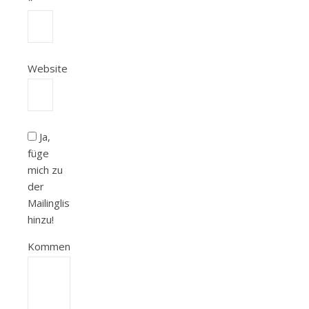
Website
Ja,
füge
mich zu
der
Mailingliste
hinzu!
Kommentieren