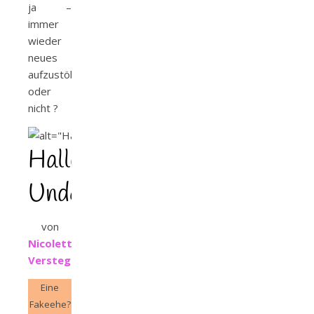
ja –
immer
wieder
neues
aufzustöbern
oder
nicht ?
Halloweenlove
Undercover
von
Nicolette
Verstege
Eine
Fakeehe?