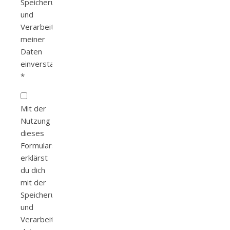
Speicherung
und
Verarbeitung
meiner
Daten
einverstanden.
*
Mit der
Nutzung
dieses
Formulars
erklärst
du dich
mit der
Speicherung
und
Verarbeitung