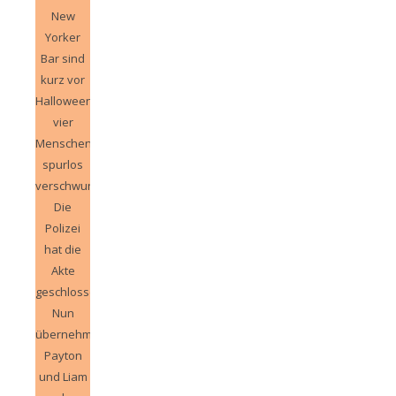
New
Yorker
Bar sind
kurz vor
Halloween
vier
Menschen
spurlos
verschwunden.
Die
Polizei
hat die
Akte
geschlossen.
Nun
übernehmen
Payton
und Liam