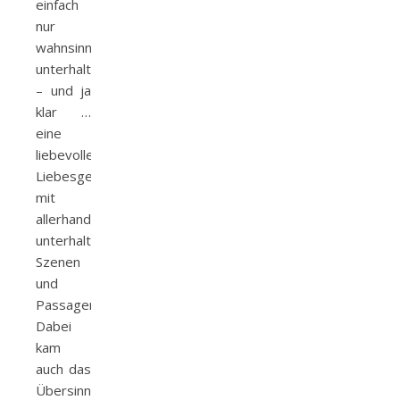
einfach
nur
wahnsinnig
unterhaltsam
– und ja
klar …
eine
liebevolle
Liebesgeschichte
mit
allerhand
unterhaltsamen
Szenen
und
Passagen.
Dabei
kam
auch das
Übersinnliche