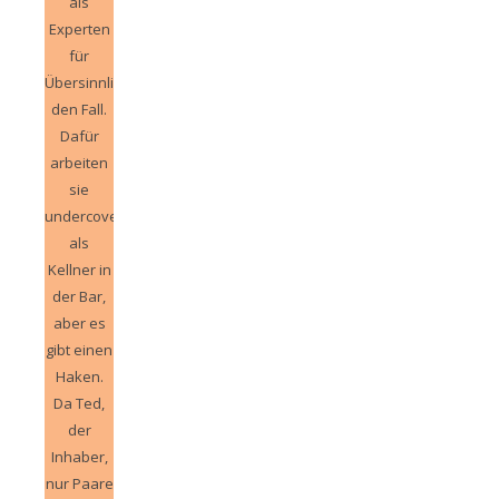
als
Experten
für
Übersinnliches
den Fall.
Dafür
arbeiten
sie
undercover
als
Kellner in
der Bar,
aber es
gibt einen
Haken.
Da Ted,
der
Inhaber,
nur Paare