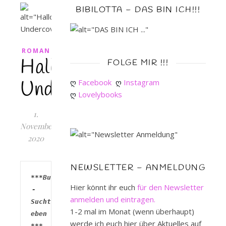
BIBILOTTA – DAS BIN ICH!!!
ROMAN
Halloweenlove
FOLGE MIR !!!
Undercover
ღ 
Facebook
ღ 
Instagram
ღ 
Lovelybooks
1.
November
2020
NEWSLETTER – ANMELDUNG
***Buchkauf 
Hier könnt ihr euch
für den Newsletter
- 
anmelden und eintragen.
Suchti 
1-2 mal im Monat (wenn überhaupt)
eben 
werde ich euch hier über Aktuelles auf
***