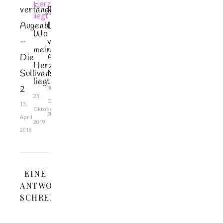
verfänglicher
Roberts
Augenblick”
Land”
Wo
–
von
mein
Die
Ava
Herz
Sullivans
Miles
liegt
2
30.
23.
Oktober
13.
Oktober
2015
April
2019
2018
EINE
ANTWORT
SCHREIBEN