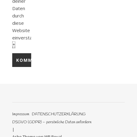
deiner
Daten
durch
diese
Website
einverstanden.
*
Impressum
DATENSCHUTZERKLÄRUNG
DSGVO (GDPR) – persönliche Daten anfordern
Ashe Theme von
WP Royal
.