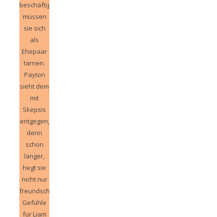
beschäftigt,
müssen
sie sich
als
Ehepaar
tarnen.
Payton
sieht dem
mit
Skepsis
entgegen,
denn
schon
länger,
hegt sie
nicht nur
freundschaftliche
Gefühle
für Liam