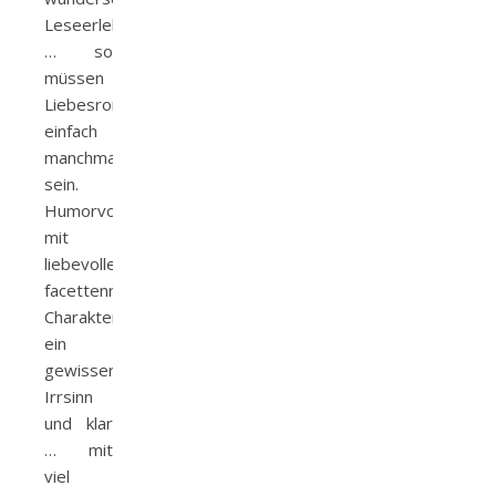
Leseerlebnis
… so
müssen
Liebesromane
einfach
manchmal
sein.
Humorvoll,
mit
liebevollen
facettenreichen
Charakteren,
ein
gewisser
Irrsinn
und klar
… mit
viel