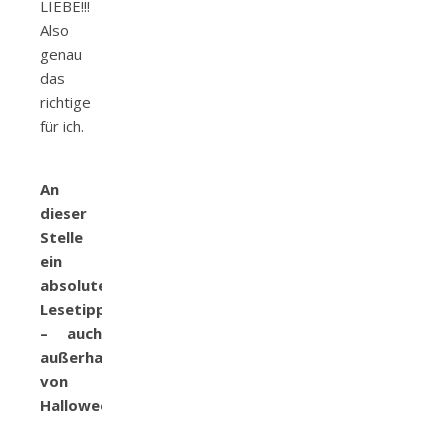
LIEBE!!!
Also
genau
das
richtige
für ich.
An
dieser
Stelle
ein
absoluter
Lesetipp
– auch
außerhalb
von
Halloween!!!!