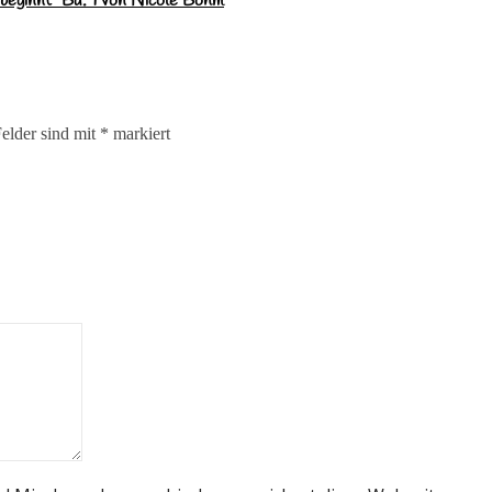
beginnt” Bd. 1 von Nicole Böhm
Felder sind mit
*
markiert