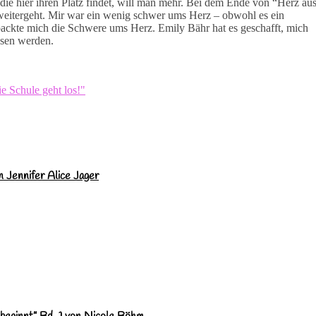
 die hier ihren Platz findet, will man mehr. Bei dem Ende von “Herz au
weitergeht. Mir war ein wenig schwer ums Herz – obwohl es ein
 packte mich die Schwere ums Herz. Emily Bähr hat es geschafft, mich
lesen werden.
 Jennifer Alice Jager