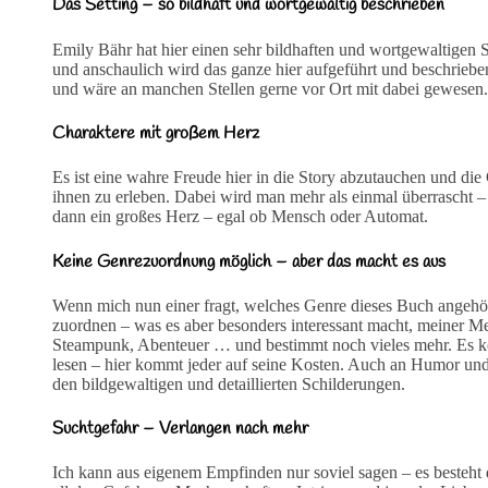
Das Setting – so bildhaft und wortgewaltig beschrieben
Emily Bähr hat hier einen sehr bildhaften und wortgewaltigen S
und anschaulich wird das ganze hier aufgeführt und beschrieben
und wäre an manchen Stellen gerne vor Ort mit dabei gewesen.
Charaktere mit großem Herz
Es ist eine wahre Freude hier in die Story abzutauchen und di
ihnen zu erleben. Dabei wird man mehr als einmal überrascht –
dann ein großes Herz – egal ob Mensch oder Automat.
Keine Genrezuordnung möglich – aber das macht es aus
Wenn mich nun einer fragt, welches Genre dieses Buch angehör
zuordnen – was es aber besonders interessant macht, meiner M
Steampunk, Abenteuer … und bestimmt noch vieles mehr. Es k
lesen – hier kommt jeder auf seine Kosten. Auch an Humor und
den bildgewaltigen und detaillierten Schilderungen.
Suchtgefahr – Verlangen nach mehr
Ich kann aus eigenem Empfinden nur soviel sagen – es besteht 