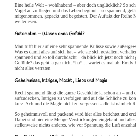
Eine heile Welt – wohlhabend – aber doch unglücklich? So schei
Vogel an zu fliegen und das Leben beginnt – so spannend, gefä
mitgenommen, gepackt und begeistert. Der Auftakt der Reihe M
weiterlesen.
Automaten – Wesen ohne Gefühl?
Man trifft hier auf eine sehr spannende Kulisse sowie außerge
Was es damit alles auf sich hat – wie sie sich gestalten, verhal
spannend und so toll durchdacht – da blick ich jetzt noch nic
Gefühle? das geht ja gar nicht *ha*… wartet es mal ab. Emily B
nicht alles verraten.
Geheimnisse, Intrigen, Macht , Liebe und Magie
Recht spannend fängt die ganze Geschichte ja schon an – und d
aufzudecken, Intrigen zu verfolgen und auf die Schliche zu ko
kurz. Ach und die Magie nicht zu vergessen – die ist nämlich Re
So geheimnisvoll und packend wird hier alles berichtet und erzäh
Dabei sind hier eine Menge Verstrickungen eingebaut und alles
stellenweise nichts anderes, wie vor Spannung die Luft anzuhal