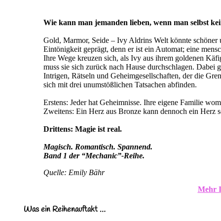
Wie kann man jemanden lieben, wenn man selbst kein
Gold, Marmor, Seide – Ivy Aldrins Welt könnte schöner u
Eintönigkeit geprägt, denn er ist ein Automat; eine me
Ihre Wege kreuzen sich, als Ivy aus ihrem goldenen Käfig
muss sie sich zurück nach Hause durchschlagen. Dabei ge
Intrigen, Rätseln und Geheimgesellschaften, der die G
sich mit drei unumstößlichen Tatsachen abfinden.
Erstens: Jeder hat Geheimnisse. Ihre eigene Familie wom
Zweitens: Ein Herz aus Bronze kann dennoch ein Herz s
Drittens: Magie ist real.
Magisch. Romantisch. Spannend.
Band 1 der “Mechanic”-Reihe.
Quelle: Emily Bähr
Mehr I
Was ein Reihenauftakt …