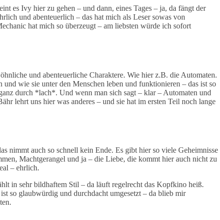
nt es Ivy hier zu gehen – und dann, eines Tages – ja, da fängt der
hrlich und abenteuerlich – das hat mich als Leser sowas von
echanic hat mich so überzeugt – am liebsten würde ich sofort
wöhnliche und abenteuerliche Charaktere. Wie hier z.B. die Automaten.
ten und wie sie unter den Menschen leben und funktionieren – das ist so
ht ganz durch *lach*. Und wenn man sich sagt – klar – Automaten und
ähr lehrt uns hier was anderes – und sie hat im ersten Teil noch lange
as nimmt auch so schnell kein Ende. Es gibt hier so viele Geheimnisse
mmen, Machtgerangel und ja – die Liebe, die kommt hier auch nicht zu
al – ehrlich.
lt in sehr bildhaftem Stil – da läuft regelrecht das Kopfkino heiß.
 ist so glaubwürdig und durchdacht umgesetzt – da blieb mir
ten.