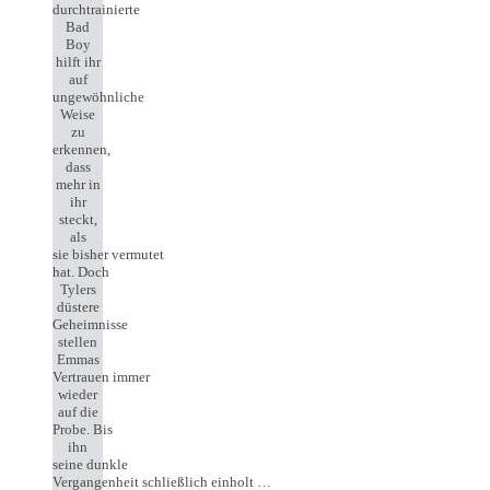
durchtrainierte
Bad
Boy
hilft ihr
auf
ungewöhnliche
Weise
zu
erkennen,
dass
mehr in
ihr
steckt,
als
sie bisher vermutet
hat. Doch
Tylers
düstere
Geheimnisse
stellen
Emmas
Vertrauen immer
wieder
auf die
Probe. Bis
ihn
seine dunkle
Vergangenheit schließlich einholt …