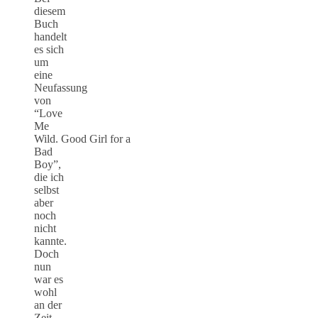
diesem
Buch
handelt
es sich
um
eine
Neufassung
von
“Love
Me
Wild. Good Girl for a
Bad
Boy”,
die ich
selbst
aber
noch
nicht
kannte.
Doch
nun
war es
wohl
an der
Zeit