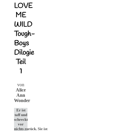
LOVE
ME
WILD
Tough-
Boys
Dilogie
Teil
1
von
Alice
Ann
Wonder
Er ist
taff und
schreckt
vor
nichts zurück. Sie ist