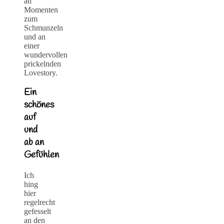
an
Momenten
zum
Schmunzeln
und an
einer
wundervollen
prickelnden
Lovestory.
Ein
schönes
auf
und
ab an
Gefühlen
Ich
hing
hier
regelrecht
gefesselt
an den