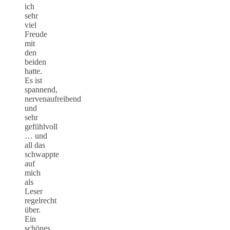
ich
sehr
viel
Freude
mit
den
beiden
hatte.
Es ist
spannend,
nervenaufreibend
und
sehr
gefühlvoll
… und
all das
schwappte
auf
mich
als
Leser
regelrecht
über.
Ein
schönes