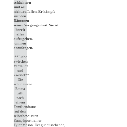
schüchtern
und will
nicht auffallen. Er kämpft
mit den
Dämonen
seiner Vergangenheit. Sie ist
bereit
alles
aufzugeben,
um neu
anzufangen.
**Liebe
zwischen
Vertrauen
und
Zweifel**
Die
schüchterne
Emma
trifft
nach
einem
Familiendrama
auf den
selbstbewussten
Kampfsporttrainer
Tyler Mason. Der gut aussehende,