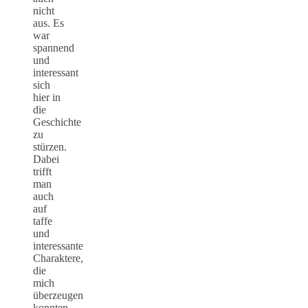
nicht
aus. Es
war
spannend
und
interessant
sich
hier in
die
Geschichte
zu
stürzen.
Dabei
trifft
man
auch
auf
taffe
und
interessante
Charaktere,
die
mich
überzeugen
konnten.