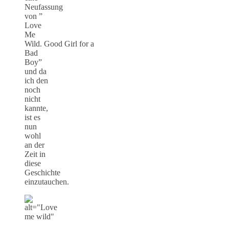
Neufassung
von ”
Love
Me
Wild. Good Girl for a
Bad
Boy”
und da
ich den
noch
nicht
kannte,
ist es
nun
wohl
an der
Zeit in
diese
Geschichte
einzutauchen.