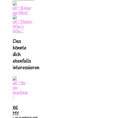
Das
könnte
dich
ebenfalls
interessieren
BE
MY