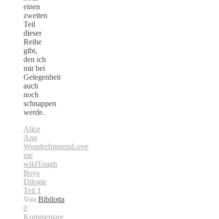
einen
zweiten
Teil
dieser
Reihe
gibt,
den ich
mir bei
Gelegenheit
auch
noch
schnappen
werde.
Alice
Ann
Wonder
Impress
Love
me
wild
Tough
Boys
Dilogie
Teil 1
Von
Bibilotta
0
Kommentare