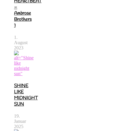
HEARTBEAT
–
Ambrose
Brothers
1
1.
August
2023
SHINE
LIKE
MIDNIGHT
SUN
19.
Januar
2025