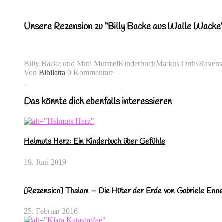
Unsere Rezension zu “Billy Backe aus Walle Wacke” 
Billy Backe und Mini Murmel
Kinderbuch
Markus Orths
Ravens
Von
Bibilotta
0 Kommentare
Das könnte dich ebenfalls interessieren
Helmuts Herz: Ein Kinderbuch über Gefühle
19. Juni 2019
[Rezension] Thalam – Die Hüter der Erde von Gabriele En
25. Februar 2016