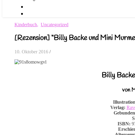
Kinderbuch
,
Uncategorized
[Rezension] “Billy Backe und Mini Murm
10. Oktober 2016
/
Billy Back
von 
Illustratio
Verlag:
Rav
Gebunden
S
ISBN:
97
Erschie
Altersemp