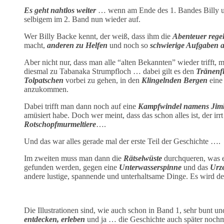
Es geht nahtlos weiter
… wenn am Ende des 1. Bandes Billy und
selbigem im 2. Band nun wieder auf.
Wer Billy Backe kennt, der weiß, dass ihm die
Abenteuer regel
macht,
anderen zu Helfen
und noch so
schwierige Aufgaben a
Aber nicht nur, dass man alle “alten Bekannten” wieder trifft,
diesmal zu Tabanaka Strumpfloch … dabei gilt es den
Tränenfl
Tolpatschen
vorbei zu gehen, in den
Klingelnden Bergen
ein
anzukommen.
Dabei trifft man dann noch auf eine
Kampfwindel namens Jim
amüsiert habe. Doch wer meint, dass das schon alles ist, der ir
Rotschopfmurmeltiere
….
Und das war alles gerade mal der erste Teil der Geschichte ….
Im zweiten muss man dann die
Rätselwüste
durchqueren, was e
gefunden werden, gegen eine
Unterwasserspinne
und das
Urz
andere lustige, spannende und unterhaltsame Dinge. Es wird def
Die Illustrationen sind, wie auch schon in Band 1, sehr bunt 
entdecken, erleben
und ja … die Geschichte auch später nochma