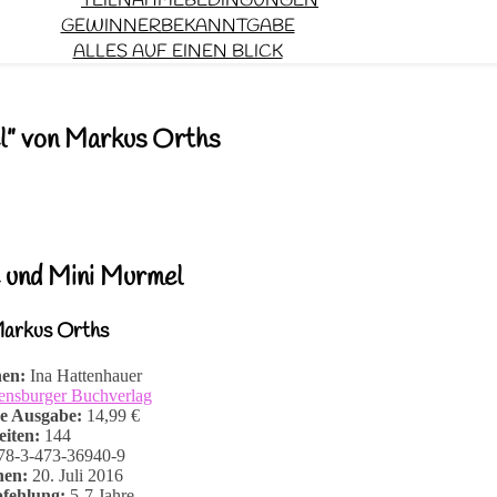
TEILNAHMEBEDINGUNGEN
GEWINNERBEKANNTGABE
ALLES AUF EINEN BLICK
el” von Markus Orths
e und Mini Murmel
Markus Orths
nen:
Ina Hattenhauer
ensburger Buchverlag
e Ausgabe:
14,99 €
eiten:
144
8-3-473-36940-9
nen:
20. Juli 2016
fehlung:
5-7 Jahre