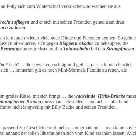
 Polly sich zum Winterschlaf verkriechen, so wachen sie aus
recht zufliegen
und er sich mit seinen Freunden gemeinsam dran
uch zu lösen
.
 man lernt auch wieder viele neue Dinge und Personen kennen. So geht e
uss
zu überqueren, sich gegen
Klapperkrokodile
zu behaupten, die
e
Bergraupe
auszutricksen und in
Tohuwabohu
bei den
Strumpfnasen
bo
* lach*… die sowas von schräg und geil ist, dass ich mich herrlich
rt sich … immerhin gilt es noch Mini-Murmels Familie zu retten, die
in großes Rätsel mit sich bringt … die
wackelnde Hicks-Brücke
mus
eitungeheuer Bronco
muss man sich stellen .. und ach … allerhand
initiv nicht langweilig mit Billy Backe und seinen Freunden.
und passend zur Geschichte und mehr als unterhaltend … man kann sovie
l anhand der tollen Illustrationen sich vom Kind erzählen lassen. Auc