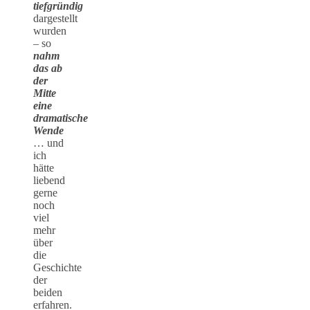
tiefgründig
dargestellt
wurden
– so
nahm
das ab
der
Mitte
eine
dramatische
Wende
… und
ich
hätte
liebend
gerne
noch
viel
mehr
über
die
Geschichte
der
beiden
erfahren.