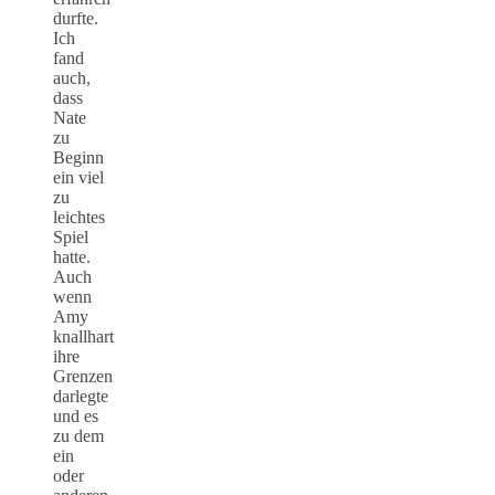
durfte.
Ich
fand
auch,
dass
Nate
zu
Beginn
ein viel
zu
leichtes
Spiel
hatte.
Auch
wenn
Amy
knallhart
ihre
Grenzen
darlegte
und es
zu dem
ein
oder