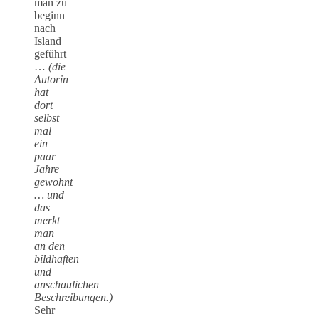
man zu
beginn
nach
Island
geführt
…
(die
Autorin
hat
dort
selbst
mal
ein
paar
Jahre
gewohnt
… und
das
merkt
man
an den
bildhaften
und
anschaulichen
Beschreibungen.)
Sehr