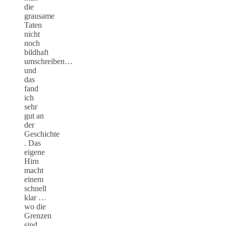
die
grausame
Taten
nicht
noch
bildhaft
umschreiben…
und
das
fand
ich
sehr
gut an
der
Geschichte
. Das
eigene
Hirn
macht
einem
schnell
klar …
wo die
Grenzen
sind …