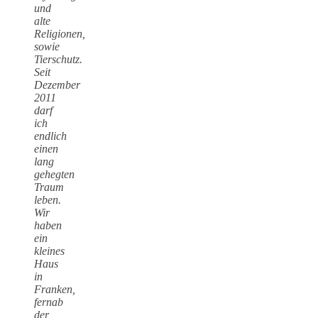
und
alte
Religionen,
sowie
Tierschutz.
Seit
Dezember
2011
darf
ich
endlich
einen
lang
gehegten
Traum
leben.
Wir
haben
ein
kleines
Haus
in
Franken,
fernab
der