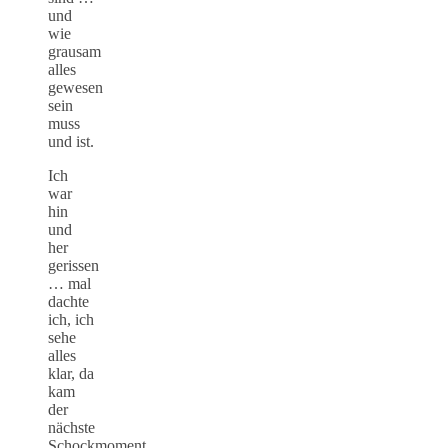
und
wie
grausam
alles
gewesen
sein
muss
und ist.
Ich
war
hin
und
her
gerissen
… mal
dachte
ich, ich
sehe
alles
klar, da
kam
der
nächste
Schockmoment