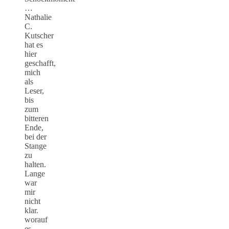
…
Nathalie
C.
Kutscher
hat es
hier
geschafft,
mich
als
Leser,
bis
zum
bitteren
Ende,
bei der
Stange
zu
halten.
Lange
war
mir
nicht
klar.
worauf
es