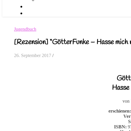
Jugendbuch
[Rezension] “GötterFunke – Hasse mich 
26. September 2017
/
Gött
Hasse m
von
erschienen
Ver
S
ISBN:
97