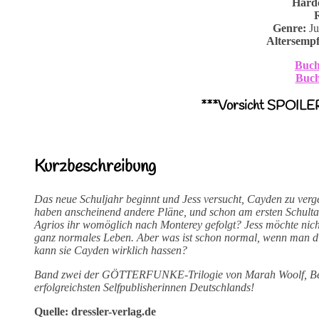
Hard
Genre:
Ju
Altersemp
Buch
Buch
***Vorsicht SPOILE
Kurzbeschreibung
Das neue Schuljahr beginnt und Jess versucht, Cayden zu verge
haben anscheinend andere Pläne, und schon am ersten Schultag 
Agrios ihr womöglich nach Monterey gefolgt? Jess möchte nich
ganz normales Leben. Aber was ist schon normal, wenn man di
kann sie Cayden wirklich hassen?
Band zwei der GÖTTERFUNKE-Trilogie von Marah Woolf, Best
erfolgreichsten Selfpublisherinnen Deutschlands!
Quelle: dressler-verlag.de