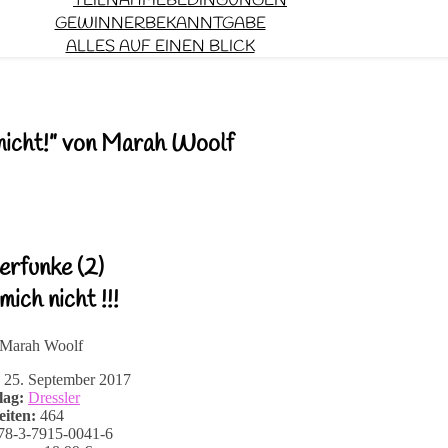
TEILNAHMEBEDINGUNGEN
GEWINNERBEKANNTGABE
ALLES AUF EINEN BLICK
nicht!” von Marah Woolf
erfunke (2)
ich nicht !!!
 Marah Woolf
:
25. September 2017
lag:
Dressler
eiten:
464
8-3-7915-0041-6