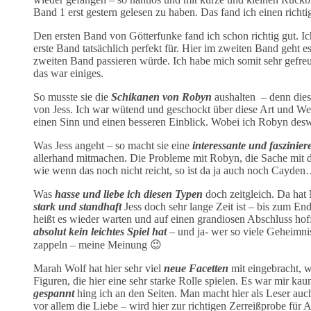
Band 1 erst gestern gelesen zu haben. Das fand ich einen richti
Den ersten Band von Götterfunke fand ich schon richtig gut. Ic
erste Band tatsächlich perfekt für. Hier im zweiten Band geht 
zweiten Band passieren würde. Ich habe mich somit sehr gefreu
das war einiges.
So musste sie die
Schikanen von Robyn
aushalten – denn diese
von Jess. Ich war wütend und geschockt über diese Art und Wei
einen Sinn und einen besseren Einblick. Wobei ich Robyn des
Was Jess angeht – so macht sie eine
interessante und faszinie
allerhand mitmachen. Die Probleme mit Robyn, die Sache mit d
wie wenn das noch nicht reicht, so ist da ja auch noch Cayde
Was
hasse und liebe ich diesen Typen
doch zeitgleich. Da hat 
stark und standhaft
Jess doch sehr lange Zeit ist – bis zum 
heißt es wieder warten und auf einen grandiosen Abschluss hof
absolut kein leichtes Spiel hat
– und ja- wer so viele Geheimniss
zappeln – meine Meinung 😉
Marah Wolf hat hier sehr viel
neue Facetten
mit eingebracht, 
Figuren, die hier eine sehr starke Rolle spielen. Es war mir k
gespannt
hing ich an den Seiten. Man macht hier als Leser auch
vor allem die Liebe – wird hier zur richtigen Zerreißprobe für