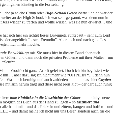
g gelungenen Einstieg in die Fortsetzung.
h liebe ja solche
Camp oder High-School Geschichten
und da war der
es weiter an der High School. Ich war sehr gespannt, was denn nun im
t Jess wieder zu treffen und wollte wissen, was sie nun erwartet… und
 hat sich hier ein richtig fieses Lügennetz aufgebaut – sehr zum Leid
se der angeblich “besten Freundin”. Aber nach und nach gab alles
wegen nicht mehr mochte.
rende Entwicklung
mit. Sie muss hier in diesem Band aber auch
en Göttern und dann noch die privaten Probleme mit ihrer Mutter – un
n…*Seufz*
Marah Woolf echt ganze Arbeit geleistet. Doch ich bin begeistert wie
Ende hin … aber dazu sag ich nicht mehr wie “OH NEIN “…. denn nun
fen. Was mich beruhigt und auch zufrieden stimmt – dass hier
Cayden
e mit sich herum trägt und diese nicht preis gibt – der darf auch ruhig
weitere
tolle Einblicke in die Geschichte der Götter
– und einige neue
aum möglich das Buch aus der Hand zu legen – so
fasziniert und
 allerhand mit – und das Prickeln und zittern, bangen und hoffen – un
 ALLE – und damit meine ich nicht nur uns Leser, sondern auch für die