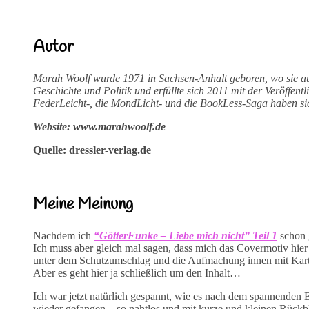
Autor
Marah Woolf wurde 1971 in Sachsen-Anhalt geboren, wo sie auc
Geschichte und Politik und erfüllte sich 2011 mit der Veröffe
FederLeicht-, die MondLicht- und die BookLess-Saga haben sic
Website: www.marahwoolf.de
Quelle: dressler-verlag.de
Meine Meinung
Nachdem ich
“GötterFunke – Liebe mich nicht” Teil 1
schon g
Ich muss aber gleich mal sagen, dass mich das Covermotiv hie
unter dem Schutzumschlag und die Aufmachung innen mit Kart
Aber es geht hier ja schließlich um den Inhalt…
Ich war jetzt natürlich gespannt, wie es nach dem spannenden E
wieder gefangen – so nahtlos und mit kurze und kleinen Rückbli