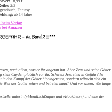
cover:
18,99 €
Reihe:
2/3
gendbuch, Fantasy
fehlung:
ab 14 Jahre
 beim Verlag
 bei Amazon
RGEFAHR – da Band 2 !!!***
ssen, nach allem, was er ihr angetan hat. Aber Zeus und seine Götter
steht Cayden plötzlich vor ihr. Schwebt Jess etwa in Gefahr? Ist
t in den Kampf der Götter hineingeraten, sondern wünscht sich ein
e Welt der Götter sehen und betreten kann? Und vor allem: Wie lange
sellerautorin (»MondLichtSaga« und »BookLess«) und eine der