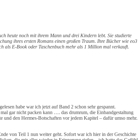
h heute noch mit ihrem Mann und drei Kindern lebt. Sie studierte
ntlichung ihres ersten Romans einen großen Traum. Ihre Bücher wie eo3
h als E-Book oder Taschenbuch mehr als 1 Million mal verkauft.
elesen habe war ich jetzt auf Band 2 schon sehr gespannt.
r mal gar nicht packen kann …. das drumrum, die Einbandgestaltung
e und den Hermes-Botschaften vor jedem Kapitel – dafür umso mehr.
nde von Teil 1 nun weiter geht. Sofort war ich hier in der Geschichte
cken, die mir alles wieder in Erinnerung riefen – ich hatte das Gefühl,