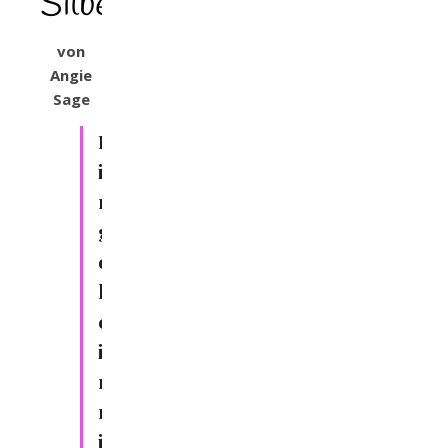
Silberdrache
von
Angie
Sage
E
i
n
g
e
h
e
i
m
n
i