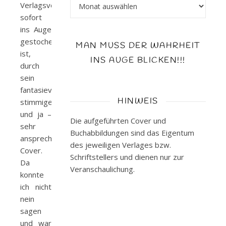
Archiv
Verlagsvorschau
sofort
ins Auge
gestochen
MAN MUSS DER WAHRHEIT
ist,
INS AUGE BLICKEN!!!
durch
sein
fantasievolles,
HINWEIS
stimmiges
und ja –
Die aufgeführten Cover und
sehr
Buchabbildungen sind das Eigentum
ansprechendes
des jeweiligen Verlages bzw.
Cover.
Schriftstellers und dienen nur zur
Da
Veranschaulichung.
konnte
ich nicht
nein
sagen
und war