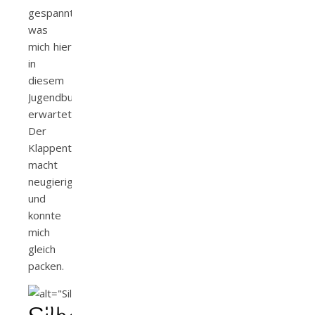
gespannt,
was
mich hier
in
diesem
Jugendbuch
erwartete.
Der
Klappentext
macht
neugierig
und
konnte
mich
gleich
packen.