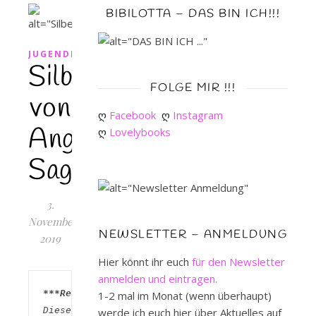
BIBILOTTA – DAS BIN ICH!!!
JUGENDBUCH
Silberdrache
FOLGE MIR !!!
von
ღ 
Facebook
ღ 
Instagram
Angie
ღ 
Lovelybooks
Sage
3.
November
NEWSLETTER – ANMELDUNG
2019
Hier könnt ihr euch
für den Newsletter
anmelden und eintragen.
***Rezensionsexemplar***
1-2 mal im Monat (wenn überhaupt)
Dieses 
werde ich euch hier über Aktuelles auf