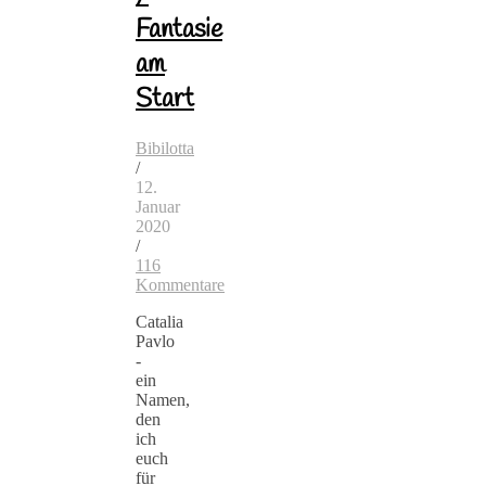
Fantasie
am
Start
Bibilotta
/
12.
Januar
2020
/
116
Kommentare
Catalia
Pavlo
-
ein
Namen,
den
ich
euch
für