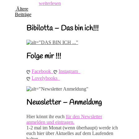
weiterlesen
Ältere
Beiträge
Bibilotta – Das bin ich!!!
Folge mir !!!
ღ 
ღ 
Facebook
Instagram
ღ 
Lovelybooks
Newsletter – Anmeldung
Hier könnt ihr euch
für den Newsletter
anmelden und eintragen.
1-2 mal im Monat (wenn überhaupt) werde ich
euch hier über Aktuelles auf dem Laufenden
halten.