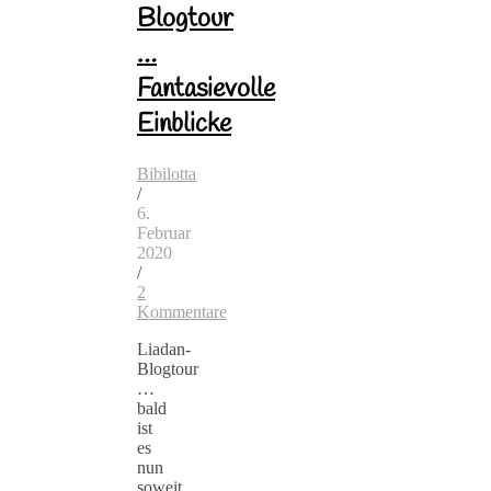
Blogtour
…
Fantasievolle
Einblicke
Bibilotta
/
6.
Februar
2020
/
2
Kommentare
Liadan-
Blogtour
…
bald
ist
es
nun
soweit.