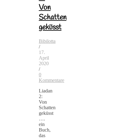
Von
Schatten
geküsst
Bibilotta
/
17.
April
2020
/
0
Kommentare
Liadan
2:
Von
Schatten
geküsst
….
ein
Buch,
das