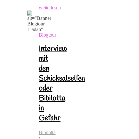
weiterlesen
Blogtour
Interview
mit
den
Schicksalselfen
oder
Bibilotta
in
Gefahr
Bibilotta
/