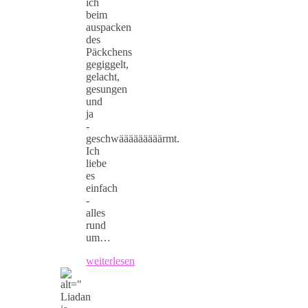
ich
beim
auspacken
des
Päckchens
gegiggelt,
gelacht,
gesungen
und
ja
-
geschwääääääääärmt.
Ich
liebe
es
einfach
-
alles
rund
um…
weiterlesen