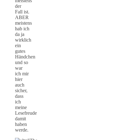
meistens
der
Fall ist.
ABER
meistens
hab ich
da ja
wirklich
ein
gutes
Händchen
und so
war
ich mir
hier
auch
sicher,
dass
ich
meine
Lesefreude
damit
haben
werde.