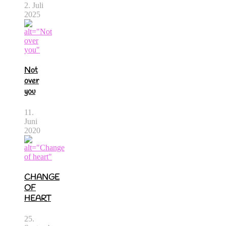
2. Juli
2025
Not
over
you
11.
Juni
2020
CHANGE
OF
HEART
25.