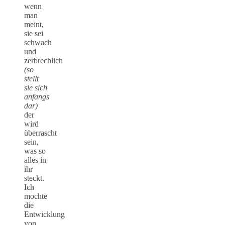
wenn
man
meint,
sie sei
schwach
und
zerbrechlich
(so
stellt
sie sich
anfangs
dar)
der
wird
überrascht
sein,
was so
alles in
ihr
steckt.
Ich
mochte
die
Entwicklung
von