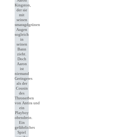
Aaron
Kingston,
der sie
mit
seinen
smaragdgrünen
Augen
sogleich
in
seinen
Bann
zieht.
Doch
Aaron
ist
niemand
Geringeres
als der
Cousin
des
Thronerben
von Antira und
ein
Playboy
obendrein.
Ein
gefährliches
Spiel