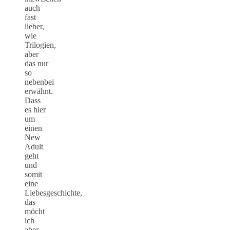
auch
fast
lieber,
wie
Trilogien,
aber
das nur
so
nebenbei
erwähnt.
Dass
es hier
um
einen
New
Adult
geht
und
somit
eine
Liebesgeschichte,
das
möcht
ich
aber