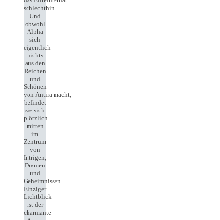
das Eliteinternat
schlechthin.
Und
obwohl
Alpha
sich
eigentlich
nichts
aus den
Reichen
und
Schönen
von Antira macht,
befindet
sie sich
plötzlich
mitten
im
Zentrum
von
Intrigen,
Dramen
und
Geheimnissen.
Einziger
Lichtblick
ist der
charmante