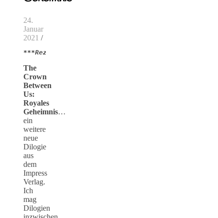
24.
Januar
2021
/
***Rezensionsexemplar***
The
Crown
Between
Us:
Royales
Geheimnis
…
ein
weitere
neue
Dilogie
aus
dem
Impress
Verlag.
Ich
mag
Dilogien
inzwischen