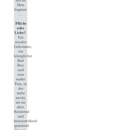
um ihr
Herz
beginnt
…
Pflicht
oder
Liebe?
Ein
royales
Geheimnis,
ein
königlicher
Bad
Boy
und
eine
starke
Frau, in
der
mehr
steckt,
als sie
ahnt.
Knisternd
und
herzzerreißend
spannend