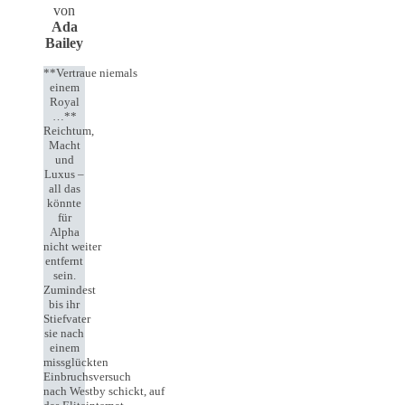
von
Ada
Bailey
**Vertraue niemals
einem
Royal
…**
Reichtum,
Macht
und
Luxus –
all das
könnte
für
Alpha
nicht weiter
entfernt
sein.
Zumindest
bis ihr
Stiefvater
sie nach
einem
missglückten
Einbruchsversuch
nach Westby schickt, auf