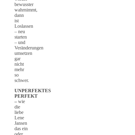
bewusster
wahrnimmt,
dann
ist
Loslassen
– neu
starten
– und
Veränderungen
umsetzen
gar
nicht
mehr
so
schwer.
UNPERFEKTES
PERFEKT
–
wie
die
liebe
Lene
Jansen
das ein
oder