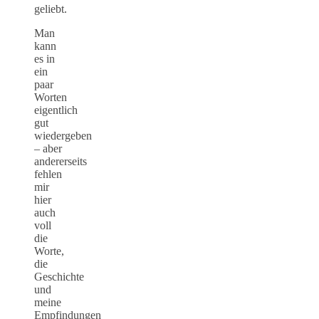
geliebt.
Man
kann
es in
ein
paar
Worten
eigentlich
gut
wiedergeben
– aber
andererseits
fehlen
mir
hier
auch
voll
die
Worte,
die
Geschichte
und
meine
Empfindungen