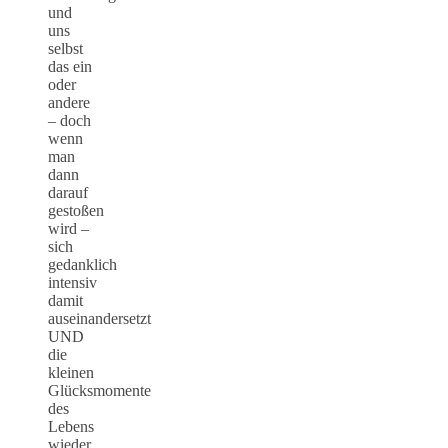
und
uns
selbst
das ein
oder
andere
– doch
wenn
man
dann
darauf
gestoßen
wird –
sich
gedanklich
intensiv
damit
auseinandersetzt
UND
die
kleinen
Glücksmomente
des
Lebens
wieder