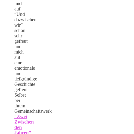
mich
auf
“Und
dazwischen
wir”
schon
sehr
gefreut
und
mich
auf
eine
emotionale
und
tiefgründige
Geschichte
gefreut.
Selbst
bei
ihrem
Gemeinschaftswerk
“Zwei
Zwischen
den
Jahren”