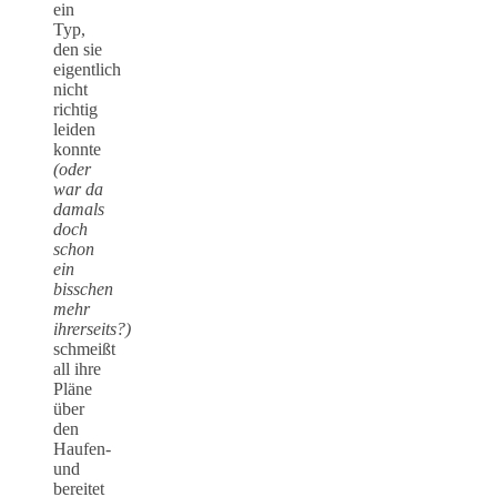
ein
Typ,
den sie
eigentlich
nicht
richtig
leiden
konnte
(oder
war da
damals
doch
schon
ein
bisschen
mehr
ihrerseits?)
schmeißt
all ihre
Pläne
über
den
Haufen-
und
bereitet