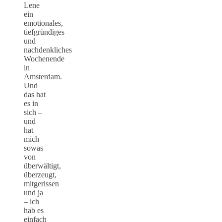
Lene
ein
emotionales,
tiefgründiges
und
nachdenkliches
Wochenende
in
Amsterdam.
Und
das hat
es in
sich –
und
hat
mich
sowas
von
überwältigt,
überzeugt,
mitgerissen
und ja
– ich
hab es
einfach