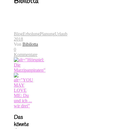
Bibilotta
Blog
Erholung
Planung
Urlaub
2018
Von
Bibilotta
0
Kommentare
Das
könnte