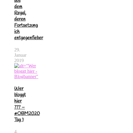
aus
dem
Regal,
deren
Fortsetzung
ich
entgegenfieber
29.
Januar
2019
Wer
bloggt
hier
??? –
#OBM2020
Tag 1
4.