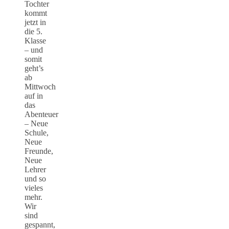
Tochter
kommt
jetzt in
die 5.
Klasse
– und
somit
geht’s
ab
Mittwoch
auf in
das
Abenteuer
– Neue
Schule,
Neue
Freunde,
Neue
Lehrer
und so
vieles
mehr.
Wir
sind
gespannt,