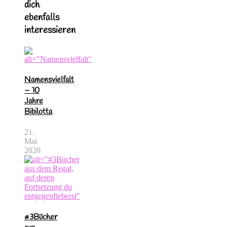
dich
ebenfalls
interessieren
Namensvielfalt
– 10
Jahre
Bibilotta
21.
Mai
2020
#3Bücher