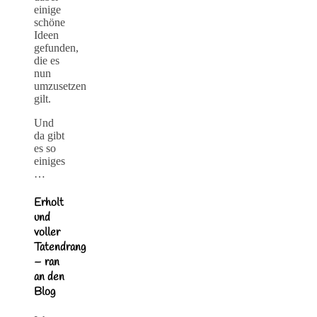
einige
schöne
Ideen
gefunden,
die es
nun
umzusetzen
gilt.
Und
da gibt
es so
einiges
…
Erholt
und
voller
Tatendrang
– ran
an den
Blog