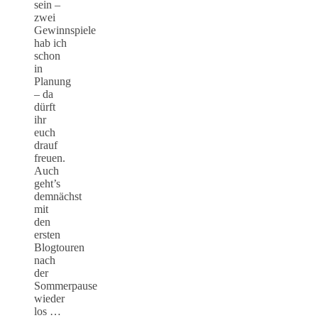
sein –
zwei
Gewinnspiele
hab ich
schon
in
Planung
– da
dürft
ihr
euch
drauf
freuen.
Auch
geht’s
demnächst
mit
den
ersten
Blogtouren
nach
der
Sommerpause
wieder
los …