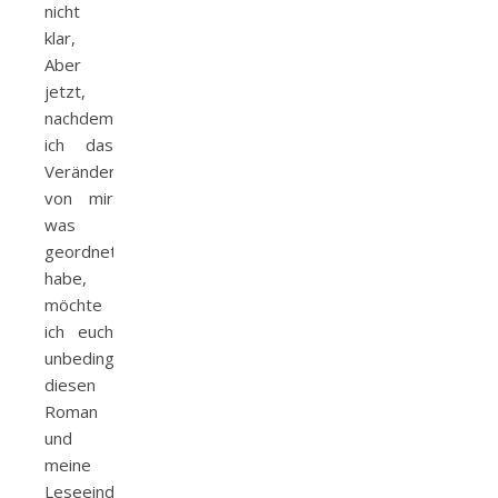
nicht
klar,
Aber
jetzt,
nachdem
ich das
Veränderungsgetümmel
von mir
was
geordnet
habe,
möchte
ich euch
unbedingt
diesen
Roman
und
meine
Leseeindrücke