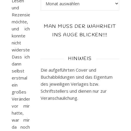
Archiv
Lesen
und
Rezensieren
möchte,
MAN MUSS DER WAHRHEIT
und ich
INS AUGE BLICKEN!!!
konnte
nicht
widerstehen.
Dass ich
HINWEIS
dann
Die aufgeführten Cover und
selbst
Buchabbildungen sind das Eigentum
erstmal
des jeweiligen Verlages bzw.
ein
Schriftstellers und dienen nur zur
großes
Veranschaulichung.
Veränderungsgetümmel
vor mir
hatte,
war mir
da noch