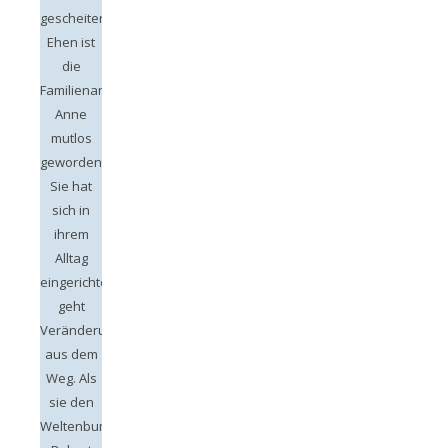
gescheiterten
Ehen ist
die
Familienanwältin
Anne
mutlos
geworden.
Sie hat
sich in
ihrem
Alltag
eingerichtet,
geht
Veränderungen
aus dem
Weg. Als
sie den
Weltenbummler