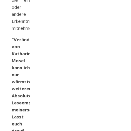
die ein
oder
andere
Erkenntnis
mitnehmen.
“Veränderungsgetümmel”
von
Katharina
Mosel
kann ich
nur
wärmstens
weiterempfehlen.
Absolute
Leseempfehlung
meinerseits.
Lasst
euch
drauf