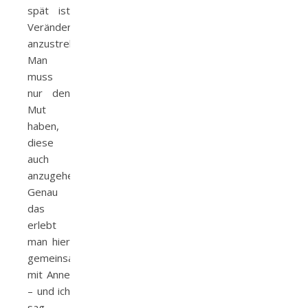
spät ist
Veränderungen
anzustreben.
Man
muss
nur den
Mut
haben,
diese
auch
anzugehen.
Genau
das
erlebt
man hier
gemeinsam
mit Anne
– und ich
sag