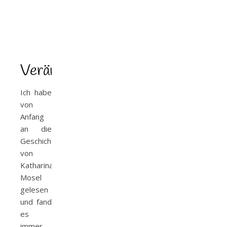
Veränderungsgetümmel
Ich habe
von
Anfang
an die
Geschichten
von
Katharina
Mosel
gelesen
und fand
es
immer