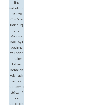
Eine
turbulente
Reise von
Köln über
Hamburg
und
Mallorca
nach Sylt
beginnt.
Will Anne
ihr altes
Leben
behalten
oder sich
in das
Getümmel
stürzen?
Eine
Geschichte