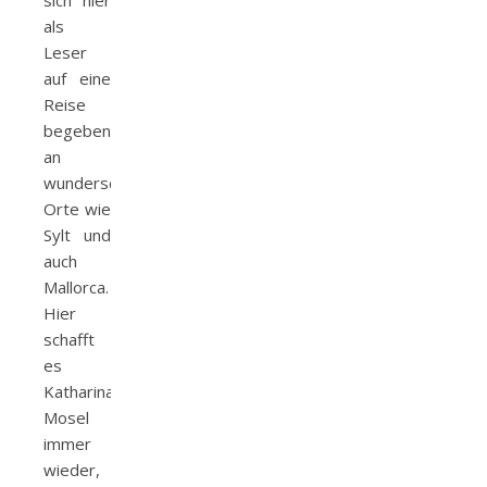
sich hier
als
Leser
auf eine
Reise
begeben,
an
wunderschöne
Orte wie
Sylt und
auch
Mallorca.
Hier
schafft
es
Katharina
Mosel
immer
wieder,