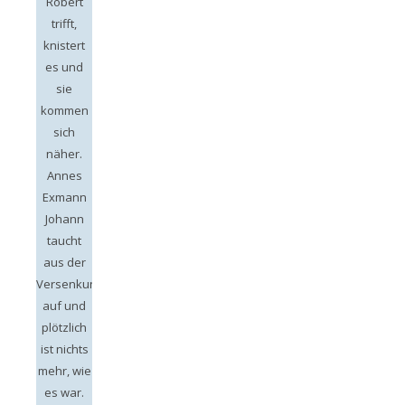
Robert
trifft,
knistert
es und
sie
kommen
sich
näher.
Annes
Exmann
Johann
taucht
aus der
Versenkung
auf und
plötzlich
ist nichts
mehr, wie
es war.