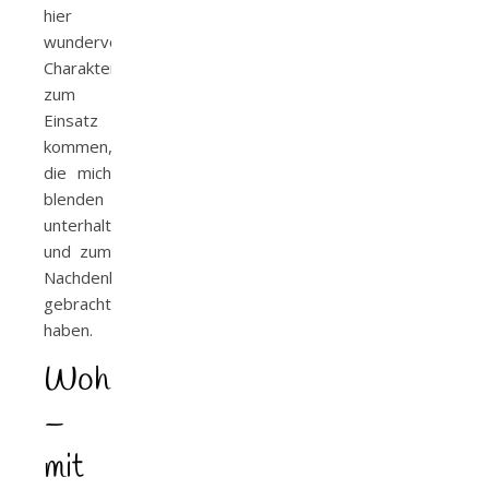
hier
wundervolle
Charaktere
zum
Einsatz
kommen,
die mich
blenden
unterhalten
und zum
Nachdenken
gebracht
haben.
Wohlfühlroman
–
mit