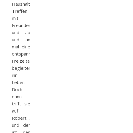
Haushalt,
Treffen
mit
Freunden
und ab
und an
mal eine
entspannte
Freizeitaktivität
begleiten
ihr
Leben.
Doch
dann
trifft sie
auf
Robert…
und der
ist das