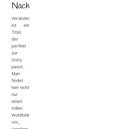
Nachdenkimpulsen
Veränderungsgetümmel
ist ein
Titel,
der
perfekt
zur
Story
passt.
Man
findet
hier nicht
nur
einen
tollen
Wohlfühlroman
vor,
sondern