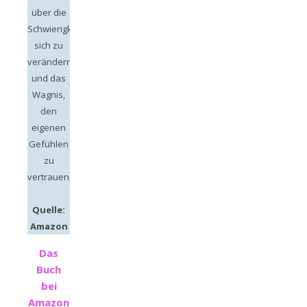
über die
Schwierigkeit
sich zu
verändern
und das
Wagnis,
den
eigenen
Gefühlen
zu
vertrauen.
Quelle:
Amazon
Das
Buch
bei
Amazon