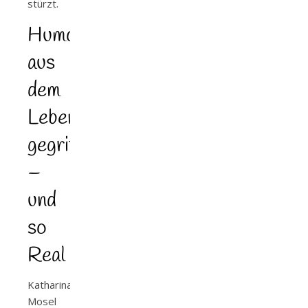
stürzt.
Humorvoll,
aus
dem
Leben
gegriffen
–
und
so
Real
Katharina
Mosel