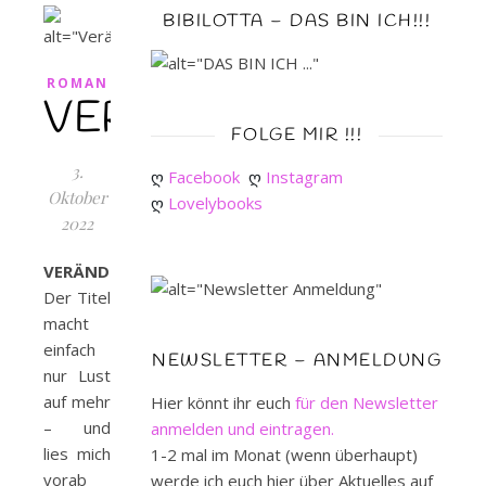
BIBILOTTA – DAS BIN ICH!!!
ROMAN
VERÄNDERUNGSGE
FOLGE MIR !!!
3.
ღ 
Facebook
ღ 
Instagram
Oktober
ღ 
Lovelybooks
2022
VERÄNDERUNGSGETÜMMEL:
Der Titel
macht
einfach
NEWSLETTER – ANMELDUNG
nur Lust
auf mehr
Hier könnt ihr euch
für den Newsletter
– und
anmelden und eintragen.
lies mich
1-2 mal im Monat (wenn überhaupt)
vorab
werde ich euch hier über Aktuelles auf