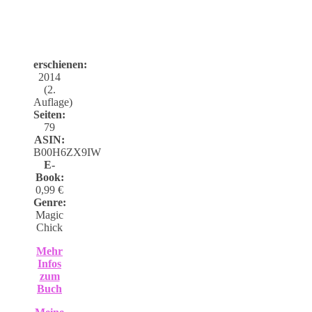
erschienen:
2014
(2.
Auflage)
Seiten:
79
ASIN:
B00H6ZX9IW
E-
Book:
0,99 €
Genre:
Magic
Chick
Mehr
Infos
zum
Buch