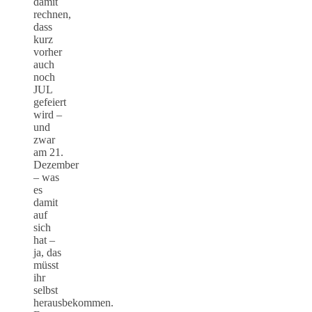
damit
rechnen,
dass
kurz
vorher
auch
noch
JUL
gefeiert
wird –
und
zwar
am 21.
Dezember
– was
es
damit
auf
sich
hat –
ja, das
müsst
ihr
selbst
herausbekommen.