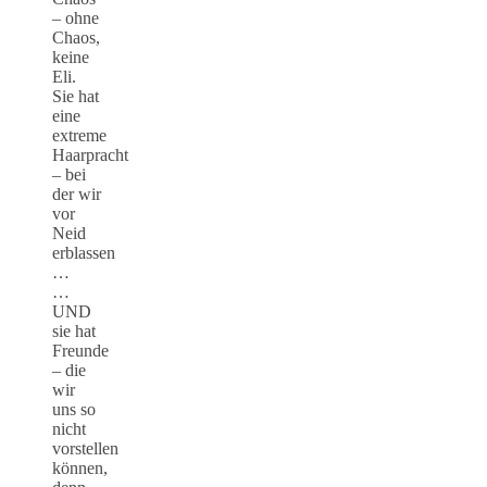
– ohne
Chaos,
keine
Eli.
Sie hat
eine
extreme
Haarpracht
– bei
der wir
vor
Neid
erblassen
…
…
UND
sie hat
Freunde
– die
wir
uns so
nicht
vorstellen
können,