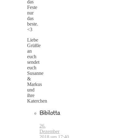
das
Feste
nur
das
beste.
<3
Liebe
Grüßle
an
euch
sendet
euch
Susanne
&
Markus
und
ihre
Katerchen
Bibilotta
26.
Dezember
2018 um 17:40