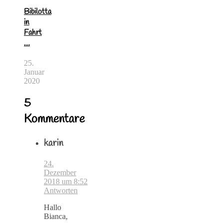
Bibilotta
in
Fahrt
…
25.
Januar
2020
5
Kommentare
karin
24.
Dezember
2018 um 8:52
Antworten
Hallo
Bianca,