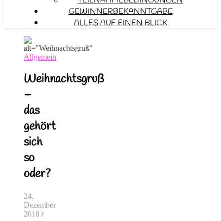
TEILNAHMEBEDINGUNGEN
GEWINNERBEKANNTGABE
ALLES AUF EINEN BLICK
Allgemein
Weihnachtsgruß
–
das
gehört
sich
so
oder?
24.
Dezember
2018
/