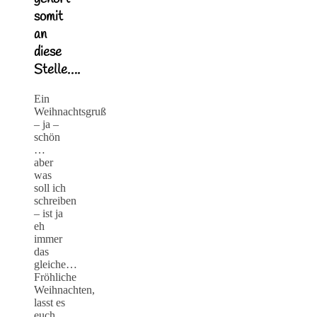
somit
an
diese
Stelle….
Ein
Weihnachtsgruß
– ja –
schön
…
aber
was
soll ich
schreiben
– ist ja
eh
immer
das
gleiche…
Fröhliche
Weihnachten,
lasst es
euch