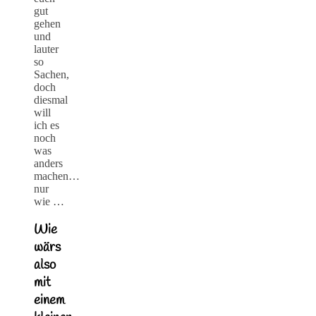
gut
gehen
und
lauter
so
Sachen,
doch
diesmal
will
ich es
noch
was
anders
machen…
nur
wie …
Wie
wärs
also
mit
einem