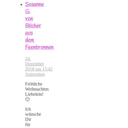
Susanne
G.
von
Bücher
aus
dem
Feenbrunnen
24.
Dezember
2018 um 15:42
Antworten
Fröhliche
Weihnachten
Liebelein!
🙂
Ich
wünsche
Dir
für