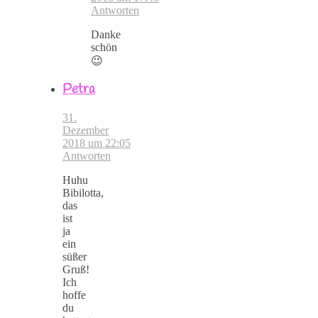
Antworten
Danke
schön
😉
Petra
31.
Dezember
2018 um 22:05
Antworten
Huhu
Bibilotta,
das
ist
ja
ein
süßer
Gruß!
Ich
hoffe
du