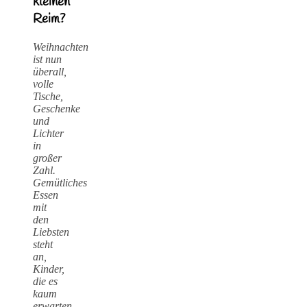
kleinen
Reim?
Weihnachten
ist nun
überall,
volle
Tische,
Geschenke
und
Lichter
in
großer
Zahl.
Gemütliches
Essen
mit
den
Liebsten
steht
an,
Kinder,
die es
kaum
erwarten