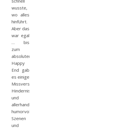
schnell
wusste,
wo alles
hinführt.
Aber das
war egal
… bis
zum
absoluten
Happy
End gab
es einige
Missverständnisse,
Hindernisse
und
allerhand
humorvolle
Szenen
und