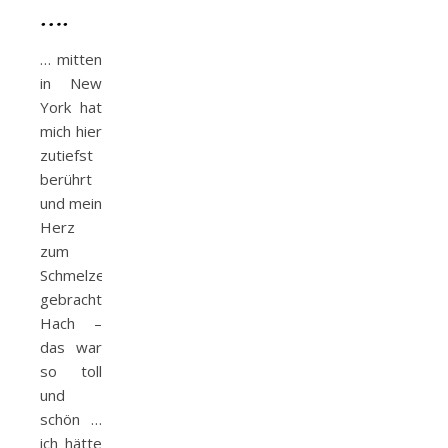
….
… mitten
in New
York hat
mich hier
zutiefst
berührt
und mein
Herz
zum
Schmelzen
gebracht.
Hach –
das war
so toll
und
schön …
ich hätte