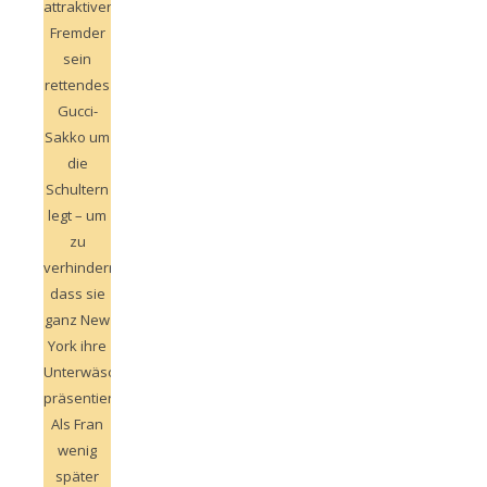
attraktiver
Fremder
sein
rettendes
Gucci-
Sakko um
die
Schultern
legt – um
zu
verhindern,
dass sie
ganz New
York ihre
Unterwäsche
präsentiert.
Als Fran
wenig
später