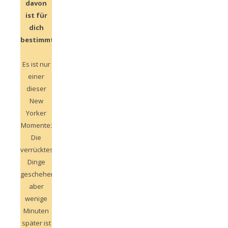
davon
ist für
dich
bestimmt.
Es ist nur
einer
dieser
New
Yorker
Momente:
Die
verrücktesten
Dinge
geschehen,
aber
wenige
Minuten
später ist