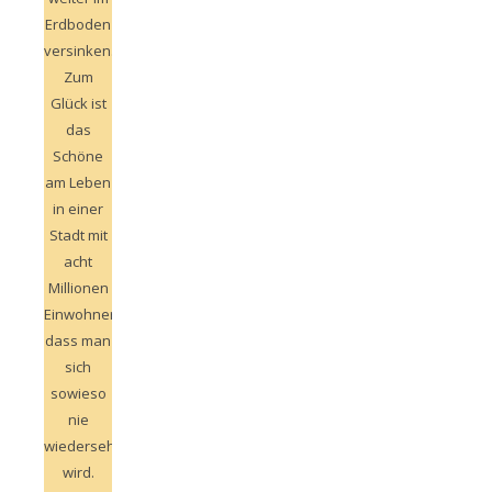
Erdboden
versinken.
Zum
Glück ist
das
Schöne
am Leben
in einer
Stadt mit
acht
Millionen
Einwohnern,
dass man
sich
sowieso
nie
wiedersehen
wird.