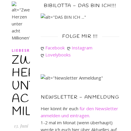
BIBILOTTA – DAS BIN ICH!!!
FOLGE MIR !!!
ღ 
Facebook
ღ 
Instagram
LIEBESROMAN
ღ 
Lovelybooks
ZWEI
HERZEN
UNTER
ACHT
NEWSLETTER – ANMELDUNG
MILLIONEN
Hier könnt ihr euch
für den Newsletter
anmelden und eintragen.
1-2 mal im Monat (wenn überhaupt)
13. Juni
werde ich euch hier über Aktuelles auf