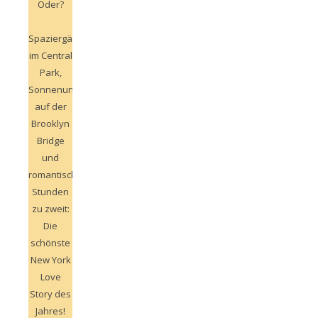
Oder?
Spaziergänge
im Central
Park,
Sonnenuntergänge
auf der
Brooklyn
Bridge
und
romantische
Stunden
zu zweit:
Die
schönste
New York
Love
Story des
Jahres!