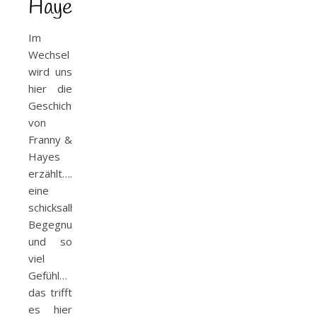
Hayes
Im
Wechsel
wird uns
hier die
Geschichte
von
Franny &
Hayes
erzählt….
eine
schicksalhafte
Begegnung…
und so
viel
Gefühl…
das trifft
es hier