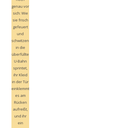
genau vor
sich: Wie
sie frisch
gefeuert
und
schwitzend
in die
überfüllte
U-Bahn
sprintet,
ihr Kleid
in der Tür
einklemmt,
es am
Rücken
aufreißt,
und ihr
ein