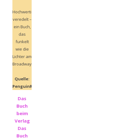
Hochwertig
veredelt –
ein Buch,
das
funkelt
wie die
Lichter am
Broadway
Quelle:
PenguinRandomhouse
Das
Buch
beim
Verlag
Das
Buch