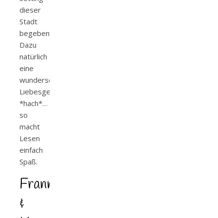
dieser
Stadt
begeben.
Dazu
natürlich
eine
wunderschöne
Liebesgeschichte
*hach*…
so
macht
Lesen
einfach
Spaß.
Franny
&