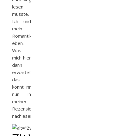
lesen
musste.
Ich und
mein
Romantikherz
eben.
Was
mich hier
dann
erwartete,
das
könnt ihr
nun in
meiner
Rezension
nachlesen.