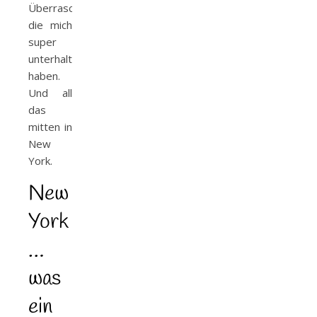
Überraschungen,
die mich
super
unterhalten
haben.
Und all
das
mitten in
New
York.
New
York
…
was
ein