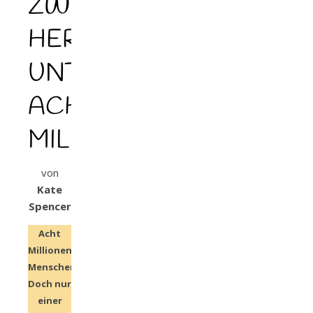
ZWEI
HERZEN
UNTER
ACHT
MILLIONEN
von
Kate
Spencer
Acht
Millionen
Menschen.
Doch nur
einer