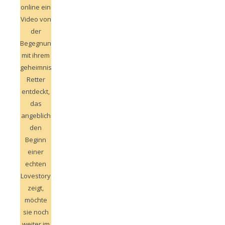
online ein
Video von
der
Begegnung
mit ihrem
geheimnisvollen
Retter
entdeckt,
das
angeblich
den
Beginn
einer
echten
Lovestory
zeigt,
möchte
sie noch
weiter im