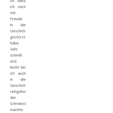
so dass
ich mich
mit
Freude
in die
Geschichte
gestürzt
habe.
Sehr
schnell
und
leicht bin
ich auch
in die
Geschichte
reingekommen,
der
Schreibstil
machte