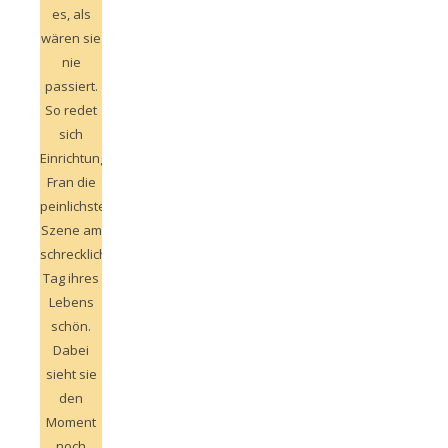
es, als
wären sie
nie
passiert.
So redet
sich
Einrichtungsdesignerin
Fran die
peinlichste
Szene am
schrecklichsten
Tag ihres
Lebens
schön.
Dabei
sieht sie
den
Moment
noch