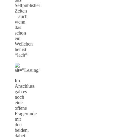
Selfpublisher
Zeiten
– auch
wenn
das
schon
ein
Weilchen
her ist
*lach*
Im
Anschluss
gab es
noch
eine
offene
Fragerunde
mit
den
beiden,
dabei