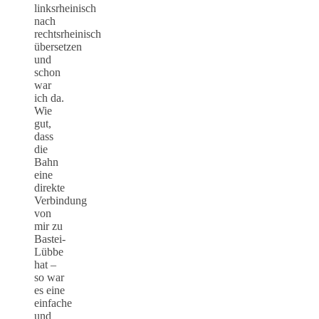
linksrheinisch
nach
rechtsrheinisch
übersetzen
und
schon
war
ich da.
Wie
gut,
dass
die
Bahn
eine
direkte
Verbindung
von
mir zu
Bastei-
Lübbe
hat –
so war
es eine
einfache
und