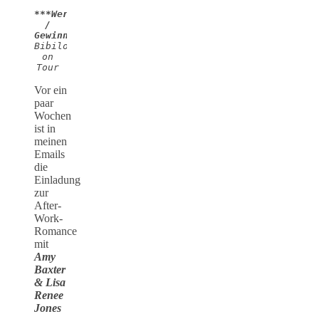
***Werbung 
/ 
Gewinnspiel***
Bibilotta 
on 
Tour 
Vor ein
paar
Wochen
ist in
meinen
Emails
die
Einladung
zur
After-
Work-
Romance
mit
Amy
Baxter
& Lisa
Renee
Jones