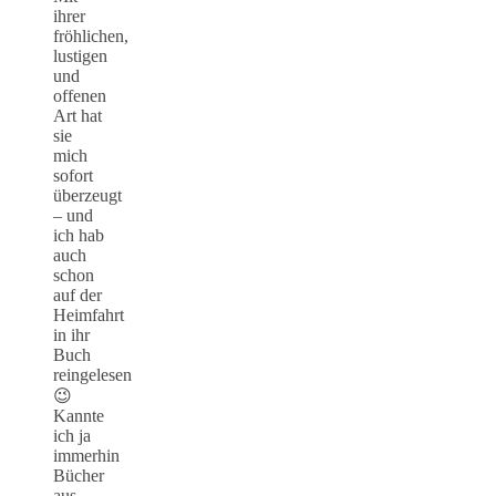
ihrer
fröhlichen,
lustigen
und
offenen
Art hat
sie
mich
sofort
überzeugt
– und
ich hab
auch
schon
auf der
Heimfahrt
in ihr
Buch
reingelesen
😉
Kannte
ich ja
immerhin
Bücher
aus