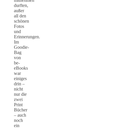
mitnehmen
durften,
außer
all den
schönen
Fotos
und
Erinnerungen.
Im
Goodie-
Bag
von
be-
eBooks
war
einiges
drin –
nicht
nur die
zwei
Print
Bücher
– auch
noch
ein