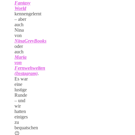
Fantasy
World
kennengelernt
– aber
auch
Nina
von
NinaGreyBooks
oder
auch
Maria
von
Fernwehwelten
(Instagram)
.
Es war
eine
lustige
Runde
– und
wir
hatten
einiges
zu
bequatschen
😉