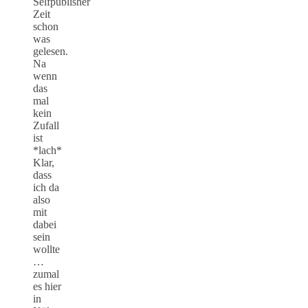
Selfpublisher
Zeit
schon
was
gelesen.
Na
wenn
das
mal
kein
Zufall
ist
*lach*
Klar,
dass
ich da
also
mit
dabei
sein
wollte
…
zumal
es hier
in