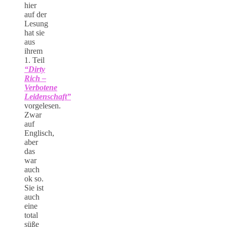
hier
auf der
Lesung
hat sie
aus
ihrem
1. Teil
“Dirty
Rich –
Verbotene
Leidenschaft”
vorgelesen.
Zwar
auf
Englisch,
aber
das
war
auch
ok so.
Sie ist
auch
eine
total
süße