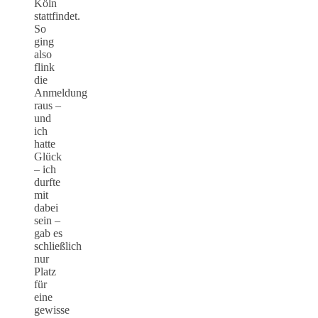
Köln
stattfindet.
So
ging
also
flink
die
Anmeldung
raus –
und
ich
hatte
Glück
– ich
durfte
mit
dabei
sein –
gab es
schließlich
nur
Platz
für
eine
gewisse