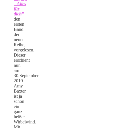
– Alles
für
dich”
den
ersten
Band
der
neuen
Reihe,
vorgelesen.
Dieser
erschient
nun
am
30.September
2019.
Amy
Baxter
ist ja
schon
ein
ganz
heißer
Wirbelwind.
Mit