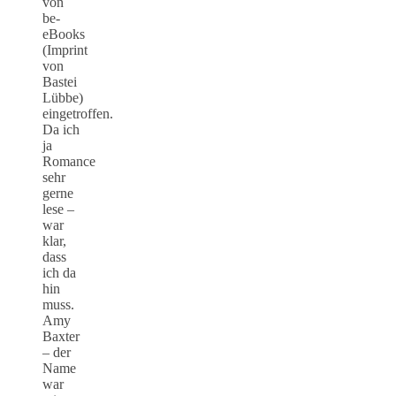
von
be-
eBooks
(Imprint
von
Bastei
Lübbe)
eingetroffen.
Da ich
ja
Romance
sehr
gerne
lese –
war
klar,
dass
ich da
hin
muss.
Amy
Baxter
– der
Name
war