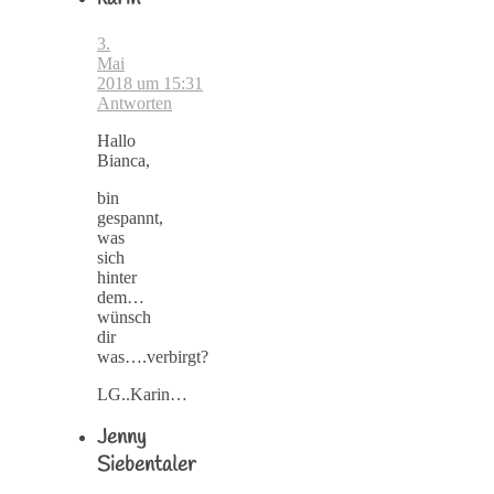
3.
Mai
2018 um 15:31
Antworten
Hallo
Bianca,
bin
gespannt,
was
sich
hinter
dem…
wünsch
dir
was….verbirgt?
LG..Karin…
Jenny
Siebentaler