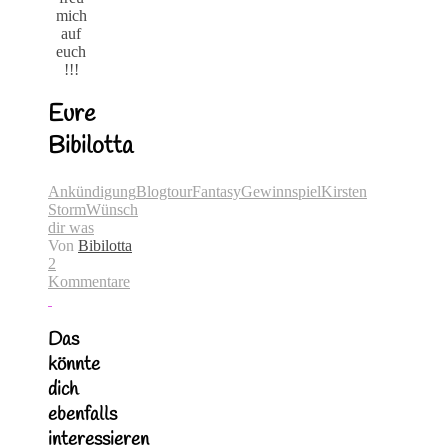
mich
auf
euch
!!!
Eure
Bibilotta
Ankündigung
Blogtour
Fantasy
Gewinnspiel
Kirsten
Storm
Wünsch
dir was
Von
Bibilotta
2
Kommentare
Das
könnte
dich
ebenfalls
interessieren