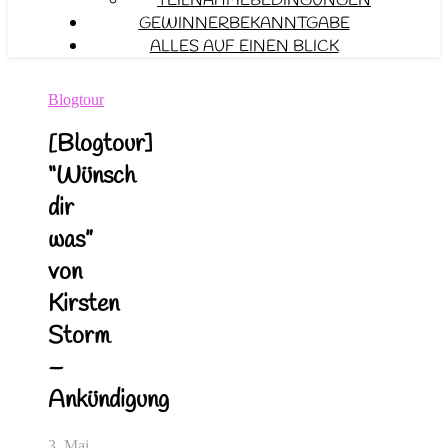
TEILNAHMEBEDINGUNGEN
GEWINNERBEKANNTGABE
ALLES AUF EINEN BLICK
Blogtour
[Blogtour]
“Wünsch
dir
was”
von
Kirsten
Storm
–
Ankündigung
3. Mai