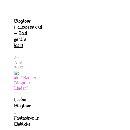
Blogtour
Halloweenkind
– Bald
geht´s
los!!!
26.
April
2020
Liadan-
Blogtour
…
Fantasievolle
Einblicke