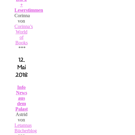
+
Leserstimmen
Corinna
von
Corinna’s
World
of
Books
***
12.
Mai
2018
Info
News
aus
dem
Palast
Astrid
von
Letannas
Bücherblog