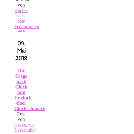
von
Bücher
aus
dem
Feenbrunnen
***
09.
Mai
2018
Die
Frage
nach
Glück
und
Unglück
einer
Glückschimäre
Teja
von
Gwynny’s
Lesezauber