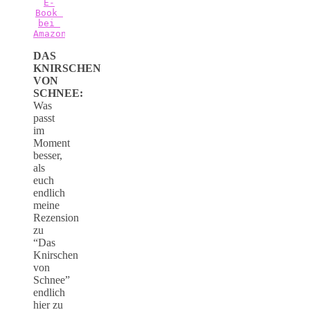
E-
Book 
bei 
Amazon
DAS
KNIRSCHEN
VON
SCHNEE:
Was
passt
im
Moment
besser,
als
euch
endlich
meine
Rezension
zu
“Das
Knirschen
von
Schnee”
endlich
hier zu