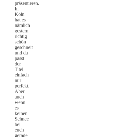
präsentieren.
In
Köln
hat es
nämlich
gestern
richtig
schön
geschneit
und da
passt
der
Titel
einfach
nur
perfekt.
Aber
auch
wenn
es
keinen
Schnee
bei
euch
gerade