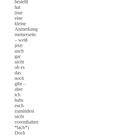
bestellt
hat
(nur
eine
kleine
Anmerkung
meinerseits
– weiß
jetzt
auch
gar
nicht
ob es
das
noch
gibt –
aber
ich
habs
euch
zumindest
nicht
vorenthalten
*lach*)
Doch