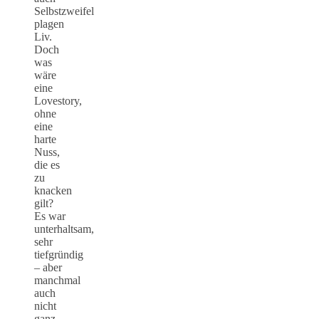
Selbstzweifel
plagen
Liv.
Doch
was
wäre
eine
Lovestory,
ohne
eine
harte
Nuss,
die es
zu
knacken
gilt?
Es war
unterhaltsam,
sehr
tiefgründig
– aber
manchmal
auch
nicht
ganz