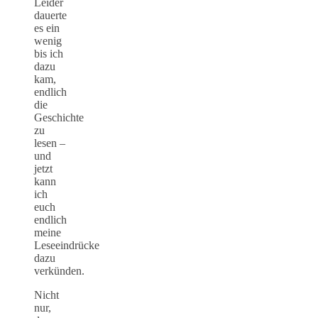
Leider
dauerte
es ein
wenig
bis ich
dazu
kam,
endlich
die
Geschichte
zu
lesen –
und
jetzt
kann
ich
euch
endlich
meine
Leseeindrücke
dazu
verkünden.
Nicht
nur,