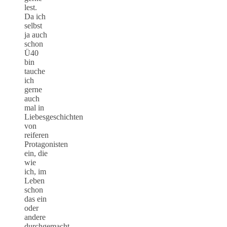
lest.
Da ich
selbst
ja auch
schon
Ü40
bin
tauche
ich
gerne
auch
mal in
Liebesgeschichten
von
reiferen
Protagonisten
ein, die
wie
ich, im
Leben
schon
das ein
oder
andere
durchgemacht