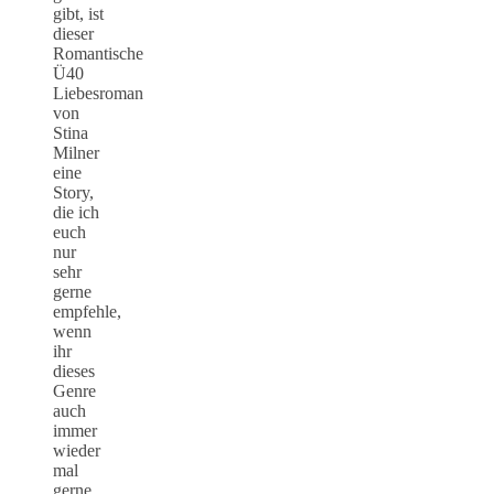
gibt, ist
dieser
Romantische
Ü40
Liebesroman
von
Stina
Milner
eine
Story,
die ich
euch
nur
sehr
gerne
empfehle,
wenn
ihr
dieses
Genre
auch
immer
wieder
mal
gerne