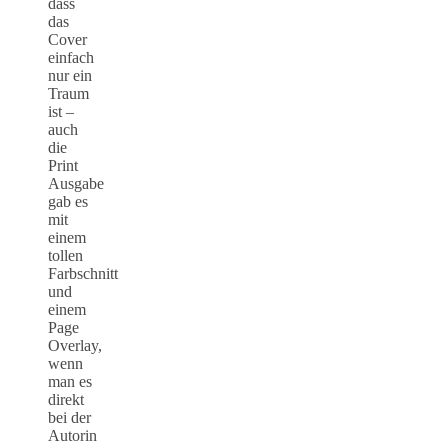
dass
das
Cover
einfach
nur ein
Traum
ist –
auch
die
Print
Ausgabe
gab es
mit
einem
tollen
Farbschnitt
und
einem
Page
Overlay,
wenn
man es
direkt
bei der
Autorin