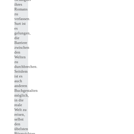
ihres
Romans
zu
verlassen.
Surt ist
es
gelungen,
die
Barriere
zwischen
den
Welten
zu
durchbrechen.
Seitdem
ist es
auch
anderen
Buchgestalten
möglich,
in die
reale
Welt zu
reisen,
selbst
den
übelsten
Bösewichten.