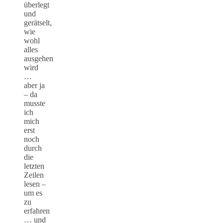
überlegt
und
gerätselt,
wie
wohl
alles
ausgehen
wird
…
aber ja
– da
musste
ich
mich
erst
noch
durch
die
letzten
Zeilen
lesen –
um es
zu
erfahren
… und