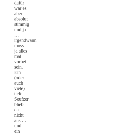
dafür
war es
aber
absolut
stimmig
und ja
…
irgendwann
muss
ja alles
mal
vorbei
sein.
Ein
(oder
auch
viele)
tiefe
Seufzer
blieb
da
nicht
aus …
und
ein