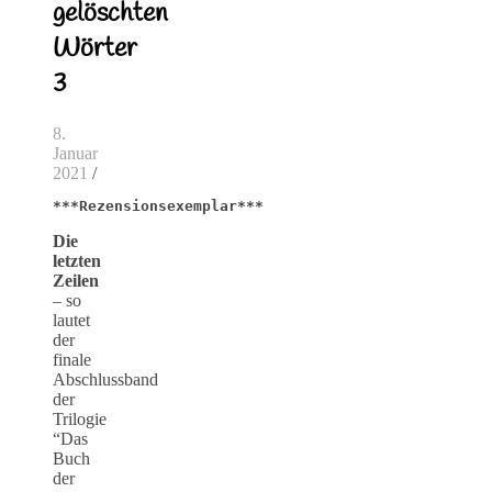
gelöschten
Wörter
3
8.
Januar
2021
/
***Rezensionsexemplar***
Die
letzten
Zeilen
– so
lautet
der
finale
Abschlussband
der
Trilogie
“Das
Buch
der