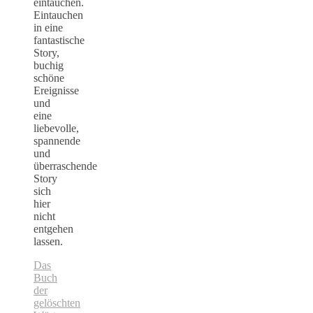
eintauchen.
Eintauchen
in eine
fantastische
Story,
buchig
schöne
Ereignisse
und
eine
liebevolle,
spannende
und
überraschende
Story
sich
hier
nicht
entgehen
lassen.
Das
Buch
der
gelöschten