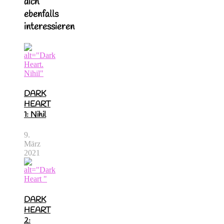
dich
ebenfalls
interessieren
DARK
HEART
1: Nihil
9.
März
2021
DARK
HEART
2: