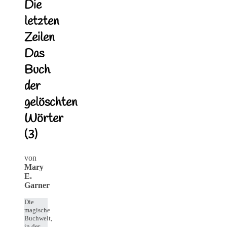
Die
letzten
Zeilen
Das
Buch
der
gelöschten
Wörter
(3)
von
Mary
E.
Garner
Die
magische
Buchwelt,
in der