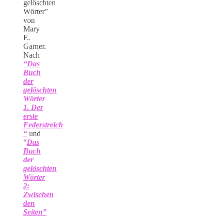
gelöschten
Wörter”
von
Mary
E.
Garner.
Nach
“Das
Buch
der
gelöschten
Wörter
1. Der
erste
Federstreich
“
und
“
Das
Buch
der
gelöschten
Wörter
2:
Zwischen
den
Seiten”