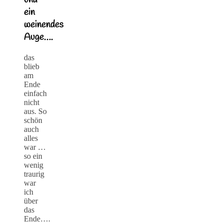
und
ein
weinendes
Auge….
das
blieb
am
Ende
einfach
nicht
aus. So
schön
auch
alles
war …
so ein
wenig
traurig
war
ich
über
das
Ende….