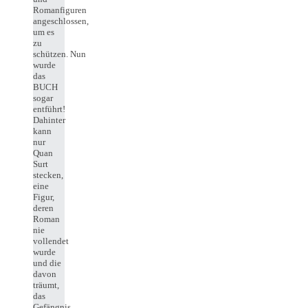
Romanfiguren
angeschlossen,
um es
zu
schützen. Nun
wurde
das
BUCH
sogar
entführt!
Dahinter
kann
nur
Quan
Surt
stecken,
eine
Figur,
deren
Roman
nie
vollendet
wurde
und die
davon
träumt,
das
Gefängnis