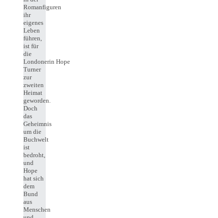
Romanfiguren
ihr
eigenes
Leben
führen,
ist für
die
Londonerin Hope
Turner
zur
zweiten
Heimat
geworden.
Doch
das
Geheimnis
um die
Buchwelt
ist
bedroht,
und
Hope
hat sich
dem
Bund
aus
Menschen
und