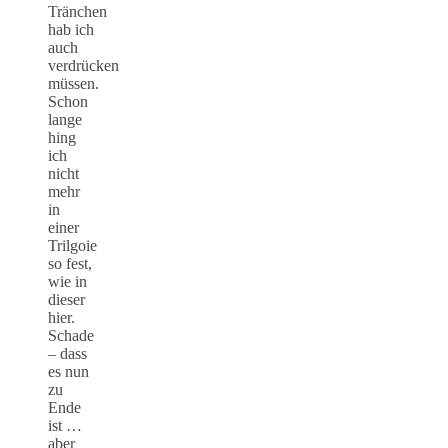
Tränchen
hab ich
auch
verdrücken
müssen.
Schon
lange
hing
ich
nicht
mehr
in
einer
Trilgoie
so fest,
wie in
dieser
hier.
Schade
– dass
es nun
zu
Ende
ist …
aber