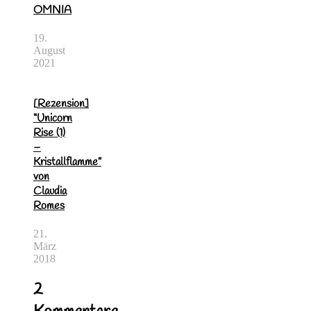
OMNIA
19.
August
2021
[Rezension]
“Unicorn
Rise (1)
–
Kristallflamme”
von
Claudia
Romes
21.
März
2018
2