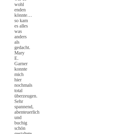
wohl
enden
könnte…
so kam
es alles
was
anders
als
gedacht.
Mary
E.
Garner
konnte
mich
hier
nochmals
total
überzeugen.
Sehr
spannend,
abenteuerlich
und
buchig
schön
gestaltete