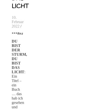
LICHT
10.
Februar
2022
/
***Rezensionsexemplar***
DU
BIST
DER
STURM,
DU
BIST
DAS
LICHT
:
Ein
Titel –
ein
Buch
… das
hab ich
gesehen
und