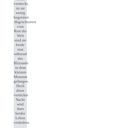
versteckt,
ist sie
wenig
begeistert.
Abgeschnitten
vom
Rest der
Welt
sind sie
beide
nun
während
des
Blizzards
in dem
kleinen
Museum
gefangen.
Doch
diese
verrückte
Nacht
wird
ihrer
beider
Leben
verändern.