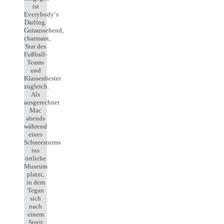
ist
Everybody‘s
Darling.
Gutaussehend,
charmant,
Star des
Fußball-
Teams
und
Klassenbester
zugleich.
Als
ausgerechnet
Mac
abends
während
eines
Schneesturms
ins
örtliche
Museum
platzt,
in dem
Tegan
sich
nach
einem
Streit