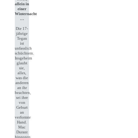
allein in
einer
Winternacht
…
Die 17-
jährige
Tegan
ist
unfasslich
schüchtern.
Insgeheim
glaubt
sie,
alles,
was die
anderen
an ihr
beachten,
sei ihre
von
Geburt
an
verformte
Hand.
Mac
Durant
hingegen