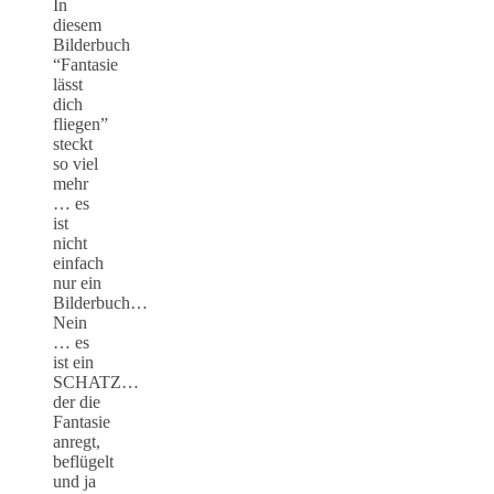
In
diesem
Bilderbuch
“Fantasie
lässt
dich
fliegen”
steckt
so viel
mehr
… es
ist
nicht
einfach
nur ein
Bilderbuch…
Nein
… es
ist ein
SCHATZ…
der die
Fantasie
anregt,
beflügelt
und ja