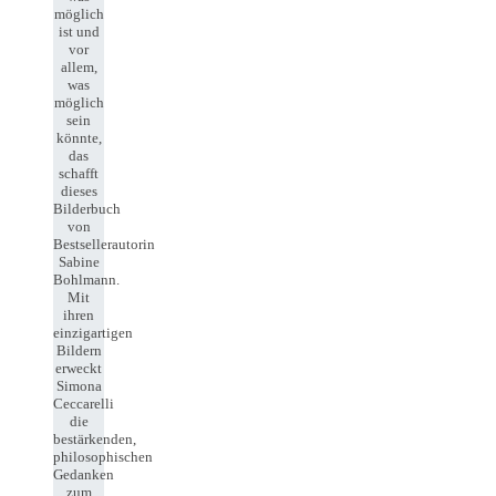
möglich
ist und
vor
allem,
was
möglich
sein
könnte,
das
schafft
dieses
Bilderbuch
von
Bestsellerautorin
Sabine
Bohlmann.
Mit
ihren
einzigartigen
Bildern
erweckt
Simona
Ceccarelli
die
bestärkenden,
philosophischen
Gedanken
zum