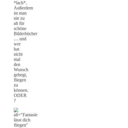
*lach*.
Außerdem
ist man
nie zu
alt für
schöne
Bilderbücher
… und
wer
hat
nicht
mal
den
Wunsch
gehegt,
fliegen
zu
können.
ODER
?