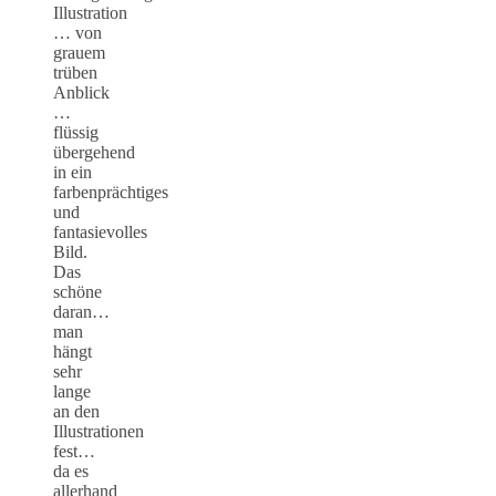
Illustration
… von
grauem
trüben
Anblick
…
flüssig
übergehend
in ein
farbenprächtiges
und
fantasievolles
Bild.
Das
schöne
daran…
man
hängt
sehr
lange
an den
Illustrationen
fest…
da es
allerhand