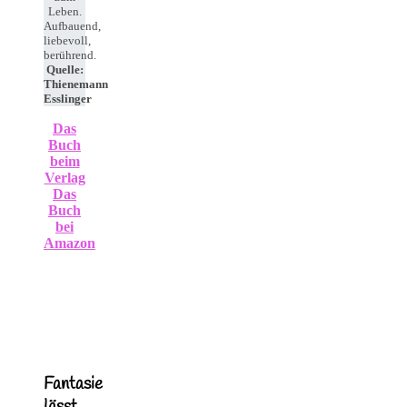
Leben.
Aufbauend,
liebevoll,
berührend.
Quelle:
Thienemann
Esslinger
Das
Buch
beim
Verlag
Das
Buch
bei
Amazon
Fantasie