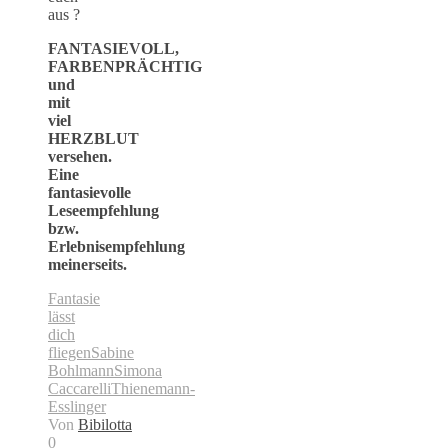
aus ?
FANTASIEVOLL,
FARBENPRÄCHTIG
und
mit
viel
HERZBLUT
versehen.
Eine
fantasievolle
Leseempfehlung
bzw.
Erlebnisempfehlung
meinerseits.
Fantasie
lässt
dich
fliegen
Sabine
Bohlmann
Simona
Caccarelli
Thienemann-
Esslinger
Von
Bibilotta
0