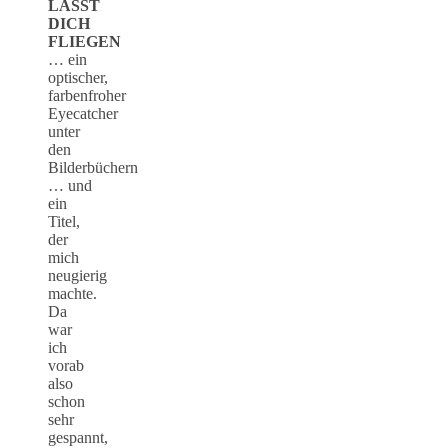
LÄSST
DICH
FLIEGEN
… ein
optischer,
farbenfroher
Eyecatcher
unter
den
Bilderbüchern
… und
ein
Titel,
der
mich
neugierig
machte.
Da
war
ich
vorab
also
schon
sehr
gespannt,