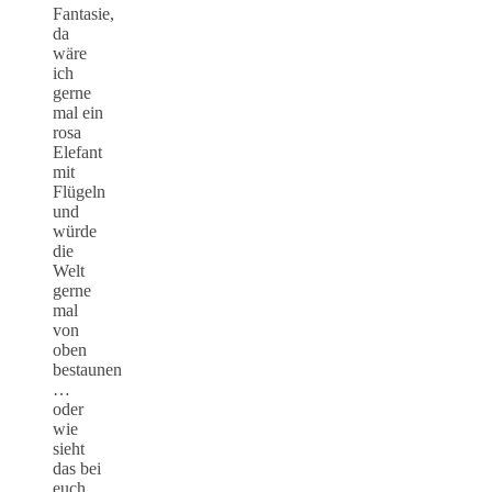
Fantasie,
da
wäre
ich
gerne
mal ein
rosa
Elefant
mit
Flügeln
und
würde
die
Welt
gerne
mal
von
oben
bestaunen
…
oder
wie
sieht
das bei
euch