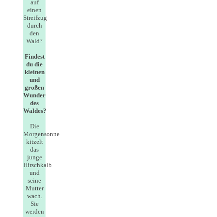
auf
einen
Streifzug
durch
den
Wald?
Findest
du die
kleinen
und
großen
Wunder
des
Waldes?
Die
Morgensonne
kitzelt
das
junge
Hirschkalb
und
seine
Mutter
wach.
Sie
werden