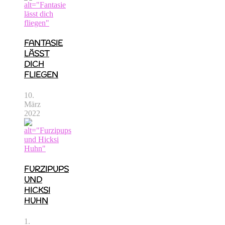
FANTASIE
LÄSST
DICH
FLIEGEN
10.
März
2022
FURZIPUPS
UND
HICKSI
HUHN
1.