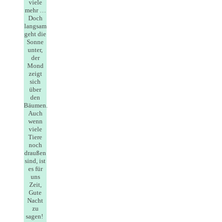
viele
mehr …
Doch
langsam
geht die
Sonne
unter,
der
Mond
zeigt
sich
über
den
Bäumen.
Auch
wenn
viele
Tiere
noch
draußen
sind, ist
es für
uns
Zeit,
Gute
Nacht
zu
sagen!