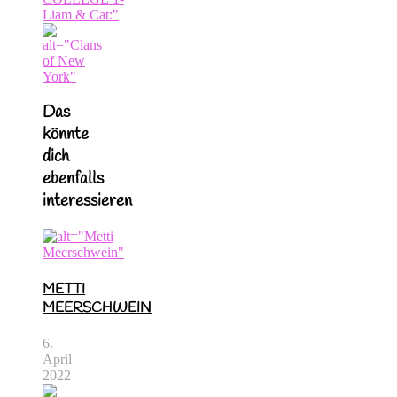
Das
könnte
dich
ebenfalls
interessieren
METTI
MEERSCHWEIN
6.
April
2022