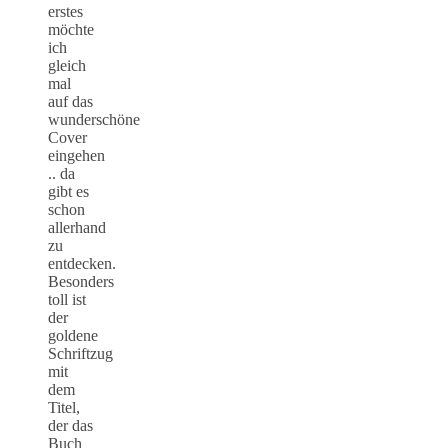
erstes
möchte
ich
gleich
mal
auf das
wunderschöne
Cover
eingehen
.. da
gibt es
schon
allerhand
zu
entdecken.
Besonders
toll ist
der
goldene
Schriftzug
mit
dem
Titel,
der das
Buch