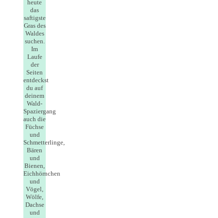
heute
das
saftigste
Gras des
Waldes
suchen.
Im
Laufe
der
Seiten
entdeckst
du auf
deinem
Wald-
Spaziergang
auch die
Füchse
und
Schmetterlinge,
Bären
und
Bienen,
Eichhörnchen
und
Vögel,
Wölfe,
Dachse
und