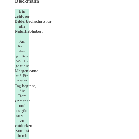
Dieckmann
Ein
zeitloser
Bilderbuchschatz für
alle
Naturliebhaber.
Am
Rand
des
großen
Waldes
geht die
Morgensonne
auf. Ein
neuer
Tag beginnt,
die
Tiere
erwachen
und
es gibt
so viel
zu
entdecken!
Kommst
du mit