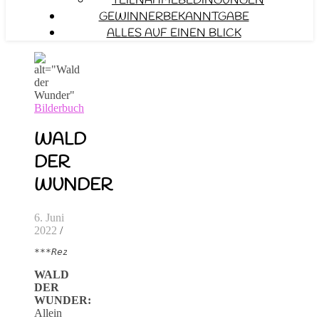
TEILNAHMEBEDINGUNGEN
GEWINNERBEKANNTGABE
ALLES AUF EINEN BLICK
Bilderbuch
WALD
DER
WUNDER
6. Juni
2022
/
***Rezensionsexemplar***
WALD
DER
WUNDER:
Allein