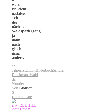
wer
weiß –
vielleicht
gestaltet
sich
der
nächste
Waldspaziergang
ja
dann
auch
gleich
ganz
anders.
ab 3
Jahre
arsEdition
Bilderbuch
Sandra
Dieckmann
Wald
der
Wunder
Von
Bibilotta
0
Kommentare