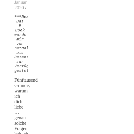
Januar
2020
/
***Rezensionsexemplar***
Das 
E-
Book 
wurde 
mir 
von 
netgalley 
als 
Rezensionsexemplar 
zur 
Verfügung 
gestellt!
Fünftausend
Gründe,
warum
ich
dich
liebe
…
genau
solche
Fragen
hab ich