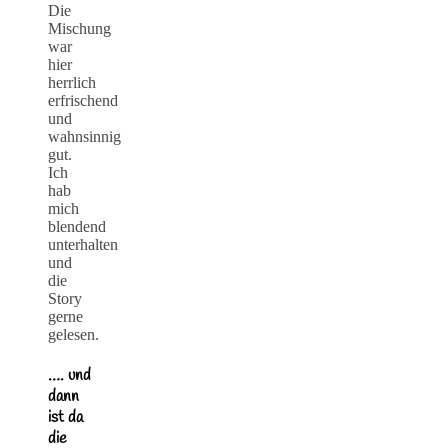
Die
Mischung
war
hier
herrlich
erfrischend
und
wahnsinnig
gut.
Ich
hab
mich
blendend
unterhalten
und
die
Story
gerne
gelesen.
…. und
dann
ist da
die