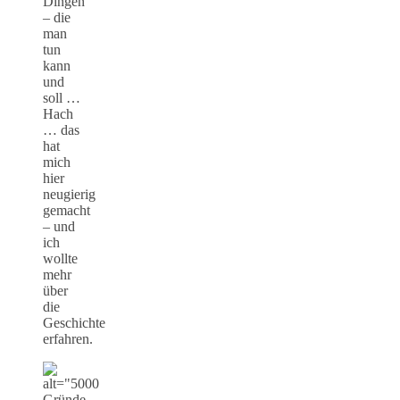
Dingen
– die
man
tun
kann
und
soll …
Hach
… das
hat
mich
hier
neugierig
gemacht
– und
ich
wollte
mehr
über
die
Geschichte
erfahren.