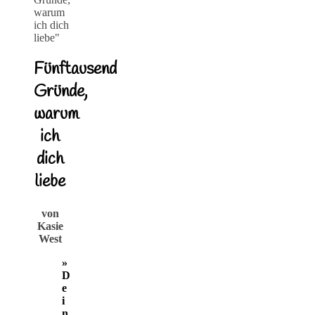
Fünftausend
Gründe,
warum
ich
dich
liebe
von
Kasie
West
»
D
e
i
n