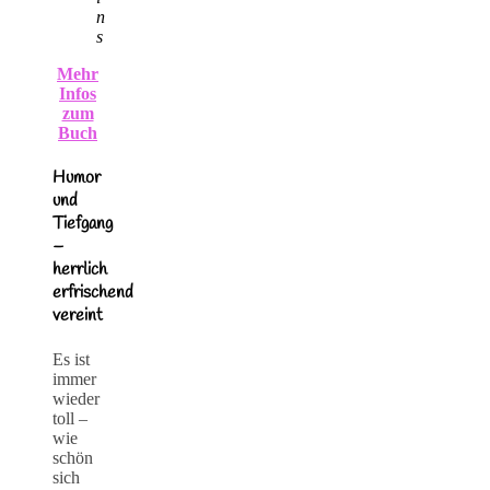
n
s
Mehr
Infos
zum
Buch
Humor
und
Tiefgang
–
herrlich
erfrischend
vereint
Es ist
immer
wieder
toll –
wie
schön
sich