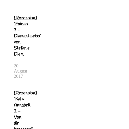
[Rezension]
“Fairies
3 –
Diamantweiss”
von
Stefanie
Diem
20.
August
2017
[Rezension]
“Kai &
Annabell
2 –
Von
dir