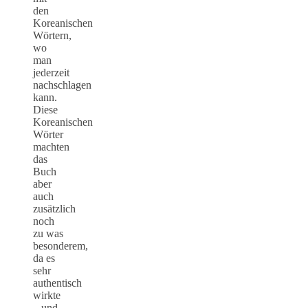
den
Koreanischen
Wörtern,
wo
man
jederzeit
nachschlagen
kann.
Diese
Koreanischen
Wörter
machten
das
Buch
aber
auch
zusätzlich
noch
zu was
besonderem,
da es
sehr
authentisch
wirkte
– und