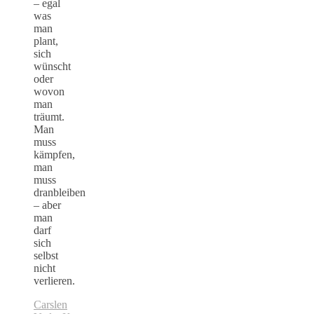
– egal
was
man
plant,
sich
wünscht
oder
wovon
man
träumt.
Man
muss
kämpfen,
man
muss
dranbleiben
– aber
man
darf
sich
selbst
nicht
verlieren.
Carslen