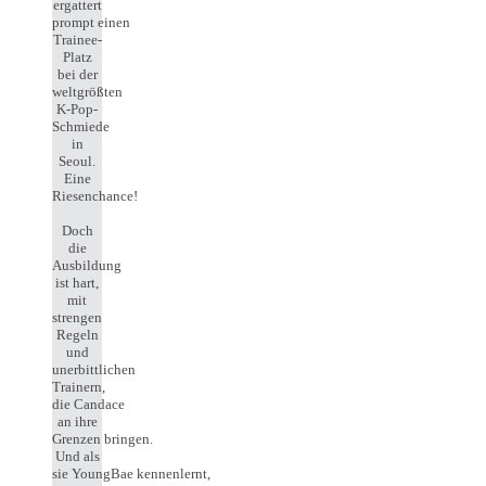
ergattert
prompt einen
Trainee-
Platz
bei der
weltgrößten
K-Pop-
Schmiede
in
Seoul.
Eine
Riesenchance!
Doch
die
Ausbildung
ist hart,
mit
strengen
Regeln
und
unerbittlichen
Trainern,
die Candace
an ihre
Grenzen bringen.
Und als
sie YoungBae kennenlernt,