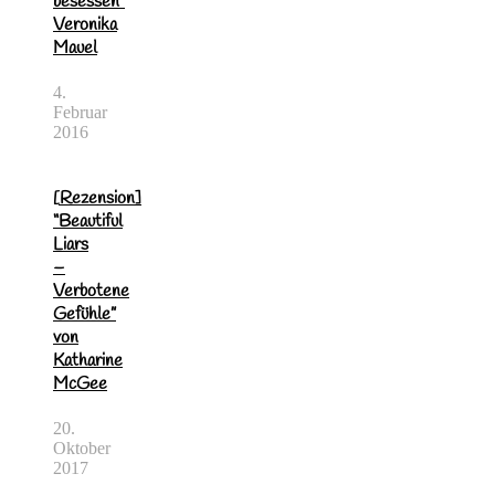
besessen”
Veronika
Mauel
4.
Februar
2016
[Rezension]
“Beautiful
Liars
–
Verbotene
Gefühle”
von
Katharine
McGee
20.
Oktober
2017