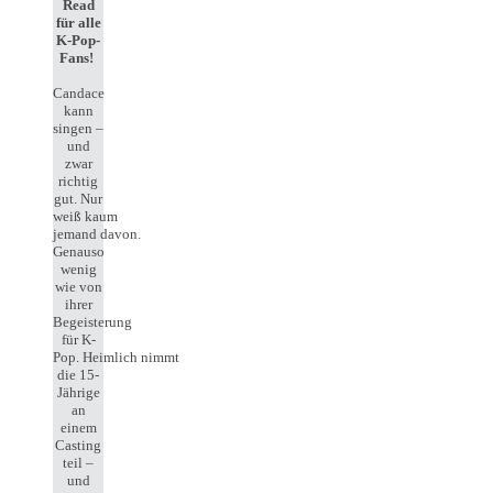
Read
für alle
K-Pop-
Fans!
Candace
kann
singen –
und
zwar
richtig
gut. Nur
weiß kaum
jemand davon.
Genauso
wenig
wie von
ihrer
Begeisterung
für K-
Pop. Heimlich nimmt
die 15-
Jährige
an
einem
Casting
teil –
und