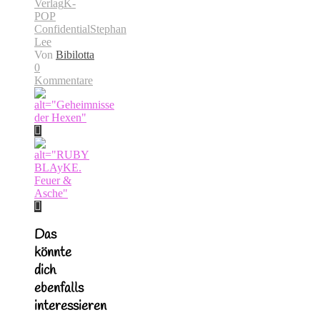
Verlag
K-
POP
Confidential
Stephan
Lee
Von
Bibilotta
0
Kommentare
Das
könnte
dich
ebenfalls
interessieren