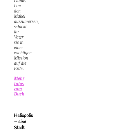
Dante.
Um
den
Makel
auszumerzen,
schickt
ihr
Vater
sie in
einer
wichtigen
Mission
auf die
Erde.
Mehr
Infos
zum
Buch
Heliopolis
– eine
Stadt