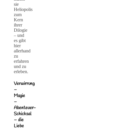
sie
Heliopolis
zum
Kern
ihrer
Dilogie
– und
es gibt
hier
allerhand
zu
erfahren
und zu
erleben.
Verwirrung
–
Magie
–
Abenteuer-
Schicksal
– die
Liebe