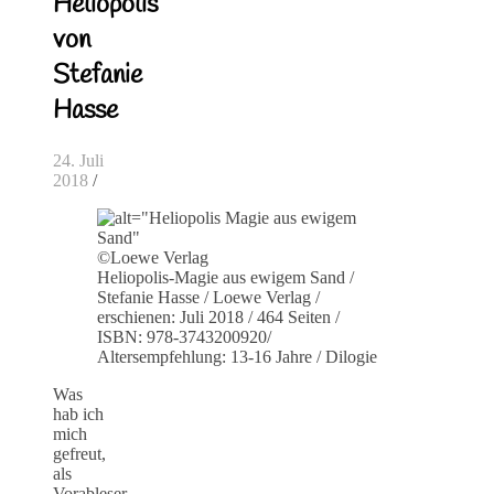
Heliopolis
von
Stefanie
Hasse
24. Juli
2018
/
©Loewe Verlag
Heliopolis-Magie aus ewigem Sand /
Stefanie Hasse / Loewe Verlag /
erschienen: Juli 2018 / 464 Seiten /
ISBN: 978-3743200920/
Altersempfehlung: 13-16 Jahre / Dilogie
Was
hab ich
mich
gefreut,
als
Vorableser