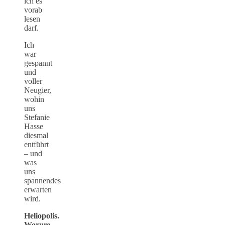
ich es
vorab
lesen
darf.
Ich
war
gespannt
und
voller
Neugier,
wohin
uns
Stefanie
Hasse
diesmal
entführt
– und
was
uns
spannendes
erwarten
wird.
Heliopolis.
Worum