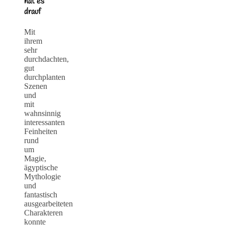
hat es
drauf
Mit
ihrem
sehr
durchdachten,
gut
durchplanten
Szenen
und
mit
wahnsinnig
interessanten
Feinheiten
rund
um
Magie,
ägyptische
Mythologie
und
fantastisch
ausgearbeiteten
Charakteren
konnte