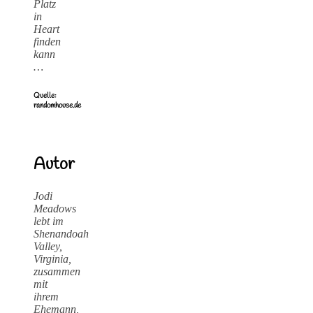
Platz
in
Heart
finden
kann
…
Quelle:
randomhouse.de
Autor
Jodi
Meadows
lebt im
Shenandoah
Valley,
Virginia,
zusammen
mit
ihrem
Ehemann,