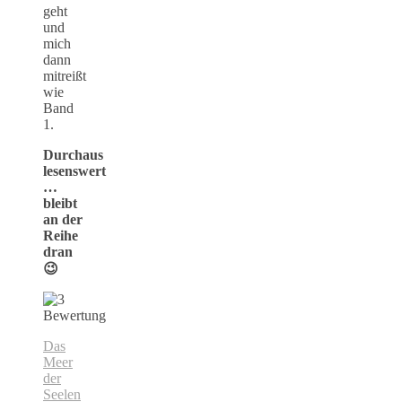
geht
und
mich
dann
mitreißt
wie
Band
1.
Durchaus
lesenswert
…
bleibt
an der
Reihe
dran
😉
Das
Meer
der
Seelen