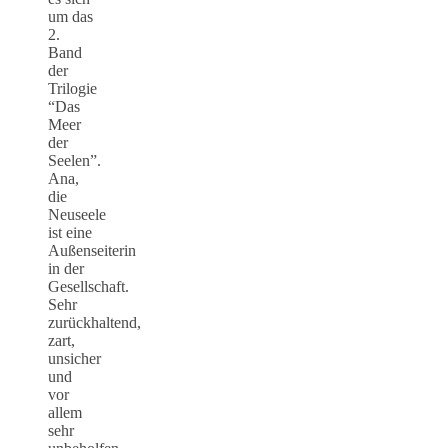
um das
2.
Band
der
Trilogie
“Das
Meer
der
Seelen”.
Ana,
die
Neuseele
ist eine
Außenseiterin
in der
Gesellschaft.
Sehr
zurückhaltend,
zart,
unsicher
und
vor
allem
sehr