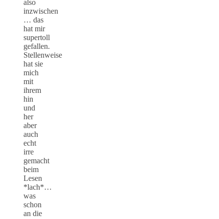
also
inzwischen
… das
hat mir
supertoll
gefallen.
Stellenweise
hat sie
mich
mit
ihrem
hin
und
her
aber
auch
echt
irre
gemacht
beim
Lesen
*lach*…
was
schon
an die