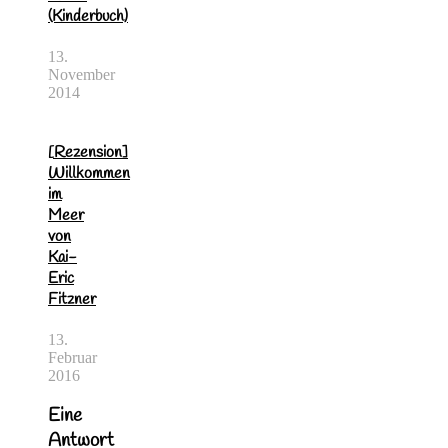
(Kinderbuch)
13.
November
2014
[Rezension]
Willkommen
im
Meer
von
Kai-
Eric
Fitzner
13.
Februar
2016
Eine
Antwort