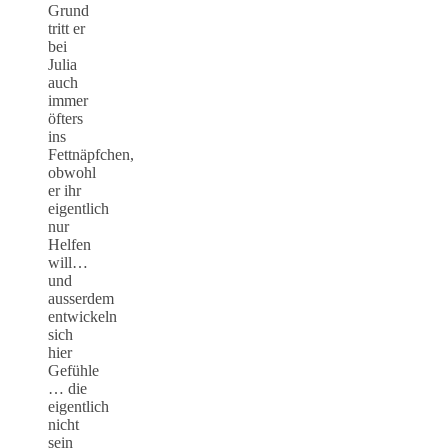
Grund
tritt er
bei
Julia
auch
immer
öfters
ins
Fettnäpfchen,
obwohl
er ihr
eigentlich
nur
Helfen
will…
und
ausserdem
entwickeln
sich
hier
Gefühle
… die
eigentlich
nicht
sein