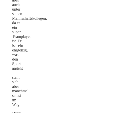
aber
auch
unter
seinen
Mannschaftskollegen,
da er
ein
super
Teamplayer
ist. Er
ist sehr
ehrgeizig,
was
den
Sport
angeht
…
steht
sich
aber
manchmal
selbst
im
Weg.