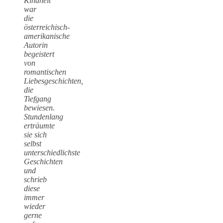
Kindheit
war
die
österreichisch-
amerikanische
Autorin
begeistert
von
romantischen
Liebesgeschichten,
die
Tiefgang
bewiesen.
Stundenlang
erträumte
sie sich
selbst
unterschiedlichste
Geschichten
und
schrieb
diese
immer
wieder
gerne